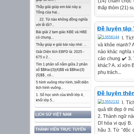
(14) châm chọc (
Thầy giải giúp em bài này ạ:
thấp thỏm (21) suy
Tổng của hai...
22. Từ nào không đồng nghĩa
với lề lối?...
Đề luyện tập 
Bài giải 2 tam giác KBE và HBE
I. Tí
có chung...
và khỏe mạnh? A
Thầy giúp e giải bài này nhé: ...
nào khác nghĩa v
Giải Diện tích EBFD là: 2025 -
675 x 2...
cáo chung ✔️ 3.
Tìm 1 phân số nằm giữa 2 phân
khác? A. xí xớn 
số $$frac{3}{4}$$ và $$frac{3}
phụ trách...
{5}$$ , có...
5 hình vuông như hình, biết diện
tích hình vuông...
Đề luyện thêm
1. Số học sinh của khối lớp 4,
khối lớp 5...
I. Tí
quả tốt đẹp ở mứ
LỊCH SỬ VIỆT NAM
2. Thành ngữ nào
Dĩ hòa vi quý B.
THÀNH VIÊN TRỰC TUYẾN
hậu 3. Từ "độc đ