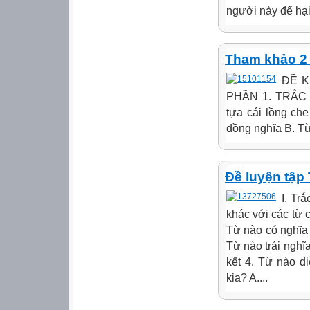
người này để hại
Tham khảo 2 
ĐỀ K
PHẦN 1. TRẮC N
tựa cái lồng che
đồng nghĩa B. Từ
Đề luyện tập 
I. Tr
khác với các từ c
Từ nào có nghĩa 
Từ nào trái nghĩ
kết 4. Từ nào d
kia? A....