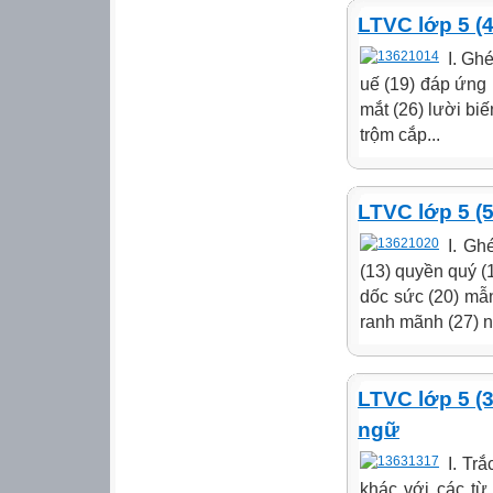
LTVC lớp 5 (
I. Gh
uế (19) đáp ứng (
mắt (26) lười biến
trộm cắp...
LTVC lớp 5 (
I. Gh
(13) quyền quý (
dốc sức (20) mẫn 
ranh mãnh (27) n
LTVC lớp 5 (3
ngữ
I. Tr
khác với các từ