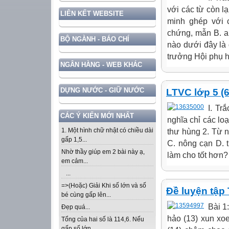
với các từ còn lạ
LIÊN KẾT WEBSITE
minh ghép với 
chứng, mẫn B. an
BỘ NGÀNH - BÁO CHÍ
nào dưới đây là
trưởng Hội phụ hu
NGÂN HÀNG - WEB KHÁC
DỰNG NƯỚC - GIỮ NƯỚC
LTVC lớp 5 (6
I. Tr
CÁC Ý KIẾN MỚI NHẤT
nghĩa chỉ các loại
1. Một hình chữ nhật có chiều dài
thư hùng 2. Từ n
gấp 1,5...
C. nông cạn D. 
Nhờ thầy giúp em 2 bài này ạ,
làm cho tốt hơn? A
em cảm...
...
=>(Hoặc) Giải Khi số lớn và số
Đề luyện tập 
bé cùng gấp lên...
Bài 1
Đẹp quá...
hảo (13) xun xoe
Tổng của hai số là 114,6. Nếu
gấp số lớn...