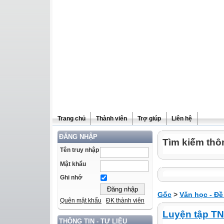
Trang chủ
Thành viên
Trợ giúp
Liên hệ
ĐĂNG NHẬP
Tìm kiếm thôn
Tên truy nhập
Mật khẩu
Ghi nhớ
Gốc
>
Văn học - Đề 
Quên mật khẩu
ĐK thành viên
Luyện tập TN
THÔNG TIN - TƯ LIỆU