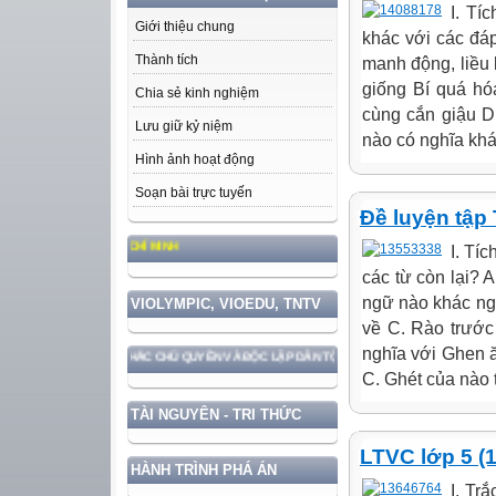
I. Tí
Giới thiệu chung
khác với các đáp
Thành tích
manh động, liều 
giống Bí quá hó
Chia sẻ kinh nghiệm
cùng cắn giậu D
Lưu giữ kỷ niệm
nào có nghĩa khác
Hình ảnh hoạt động
Soạn bài trực tuyến
Đề luyện tập 
HỌC TẬP VÀ LÀM THEO TƯ T
I. Tí
các từ còn lại? 
ngữ nào khác ngh
VIOLYMPIC, VIOEDU, TNTV
về C. Rào trước
nghĩa với Ghen ă
ẢO VỆ VỮNG CHẮC CHỦ QUYỀN VÀ ĐỘC LẬP DÂN TỘC!
C. Ghét của nào tr
TÀI NGUYÊN - TRI THỨC
LTVC lớp 5 (1
HÀNH TRÌNH PHÁ ÁN
I. Tr