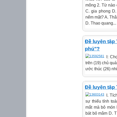
mông 2. Từ nào c
C. gia phong D.
nếm mật? A. Thân
D. Thao quang...
Đề luyện tập 
phú"?
I: Ch
trẽn (19) chủ quá
ước thúc (26) nhi
Đề luyện tập 
I. Tí
sự thiếu tính to
mắt mà bỏ món l
bát bỏ mâm D. T