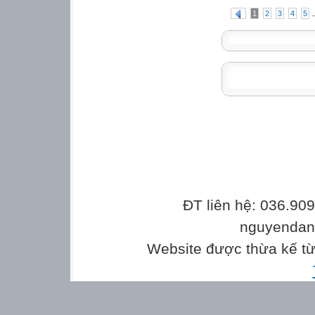
.
1
2
3
4
5
ĐT liên hệ: 036.90
nguyenda
Website được thừa kế t