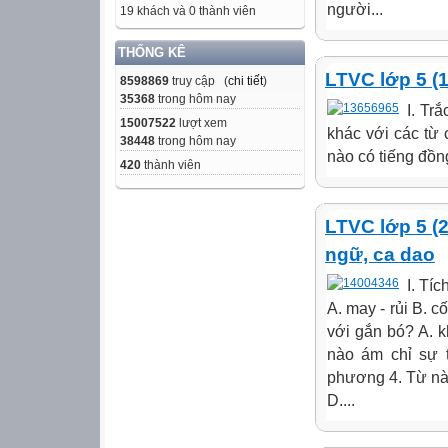
người...
19 khách và 0 thành viên
THỐNG KÊ
LTVC lớp 5 (1
8598869
truy cập (
chi tiết
)
35368
trong hôm nay
I. Tr
15007522
lượt xem
khác với các từ 
38448
trong hôm nay
nào có tiếng đồn
420
thành viên
LTVC lớp 5 (2
ngữ, ca dao
I. Tí
A. may - rủi B. c
với gắn bó? A. 
nào ám chỉ sự 
phương 4. Từ nào
D....