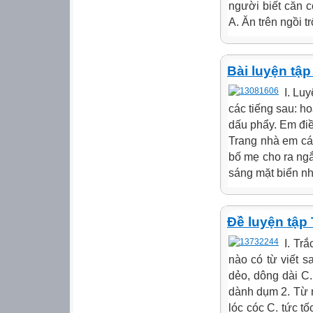
người biết căn c
A. Ăn trên ngồi t
Bài luyện tập
I. Lu
các tiếng sau: h
dấu phẩy. Em điề
Trang nhà em cá
bố mẹ cho ra ng
sáng mặt biển nh
Đề luyện tập 
I. Tr
nào có từ viết sa
dẻo, dông dài C.
dành dụm 2. Từ n
lóc cóc C. tức tố