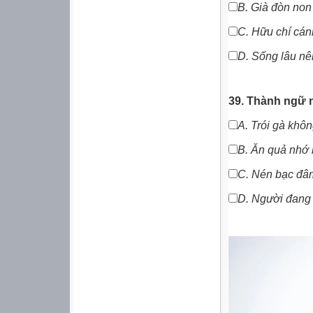
B.
Già đòn non
C.
Hữu chí cán
D. Sống lâu nê
39. Thành ngữ 
A. Trói gà khôn
B.
Ăn quả nhớ 
C.
Nén bạc đâm
D.
Người đang 