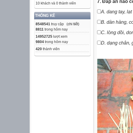
7. Đáp án nào có
10 khách và 0 thành viên
A. dang tay, lạ
THỐNG KÊ
B. dàn hàng,
c
8548541
truy cập (
chi tiết
)
8811
trong hôm nay
C.
lòng dồi
,
don
14952725
lượt xem
9804
trong hôm nay
D. d
ạng chân,
420
thành viên