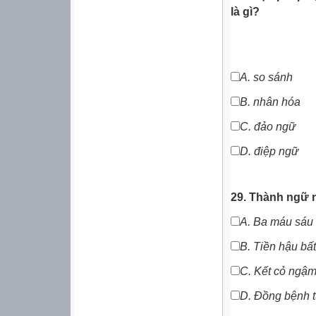
là gì?
A.
so sánh
B.
nhân hóa
C. đảo ngữ
D. điệp ngữ
29. Thành ngữ n
A.
Ba máu sáu
B.
Tiền hậu bất
C.
Kết cỏ ngậm
D.
Đồng bệnh t