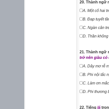
20. Thành ngữ 
A.
Một cổ hai t
B.
Đạp tuyết t
C. Ngàn cân tre
D.
T
hần không 
21. Thành ngữ 
trở nên giàu c
A.
Dây mơ rễ 
B.
Phi nội tắc 
C.
Làm ơn mắc
D.
Phi thương 
22. Tiếng
lá
tron