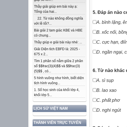
Thầy giải giúp em bài này ạ:
Tổng của hai...
5. Đáp án nào c
22. Từ nào không đồng nghĩa
A.
bình lặng, ê
với lề lối?...
Bài giải 2 tam giác KBE và HBE
B. xốc nổi, bồn
có chung...
C.
cực hạn, điỉ
Thầy giúp e giải bài này nhé: ...
Giải Diện tích EBFD là: 2025 -
D. ngần ngại, 
675 x 2...
Tìm 1 phân số nằm giữa 2 phân
số $$frac{3}{4}$$ và $$frac{3}
6. Từ nào khác c
{5}$$ , có...
5 hình vuông như hình, biết diện
A. sì sụp
tích hình vuông...
B.
lao xao
1. Số học sinh của khối lớp 4,
khối lớp 5...
C.
phất phơ
LỊCH SỬ VIỆT NAM
D.
nghi ngút
THÀNH VIÊN TRỰC TUYẾN