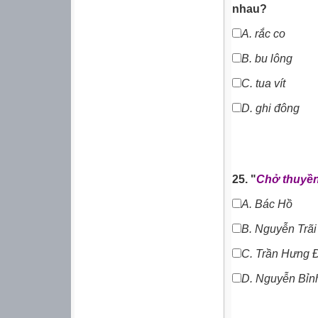
nhau?
A.
rắc co
B. bu lông
C. tua vít
D.
g
hi đông
25. "
Chở thuyền 
A.
Bác Hồ
B.
Nguyễn Trãi
C. Trần Hưng 
D.
Nguyễn Bỉn