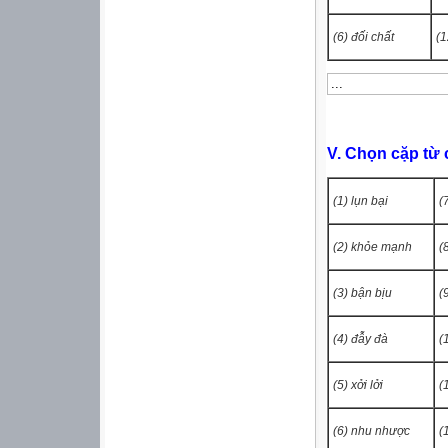
(6) đối chất
(1
V.
Chọn cặp từ c
(1) lụn bại
(7
(2) khỏe mạnh
(8
(3) bận bịu
(9
(4) đẫy đà
(1
(5)
xởi lởi
(1
(6) nhu nhược
(