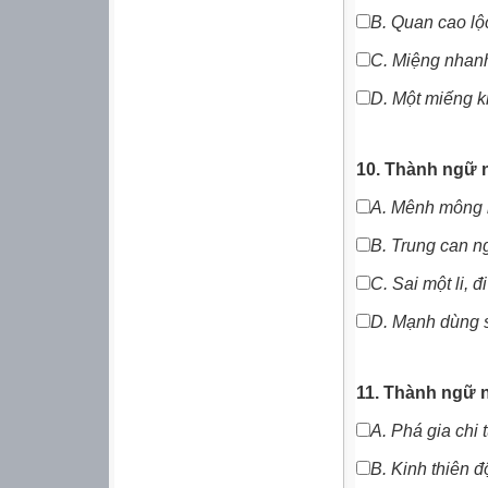
B.
Quan cao lộ
C.
Miệng nhan
D.
Một miếng kh
10. Thành ngữ 
A.
Mênh mông 
B.
Trung can n
C.
Sai một li, 
D. Mạnh dùng 
11. Thành ngữ 
A.
Phá gia chi 
B.
Kinh thiên đ