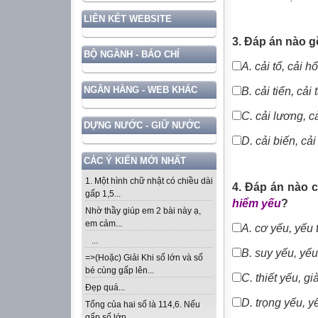
LIÊN KẾT WEBSITE
3. Đáp án nào g
BỘ NGÀNH - BÁO CHÍ
A. cải tổ, cải h
NGÂN HÀNG - WEB KHÁC
B. cải tiến, cải 
C. cải lương, c
DỰNG NƯỚC - GIỮ NƯỚC
D. cải biến, cải
CÁC Ý KIẾN MỚI NHẤT
1. Một hình chữ nhật có chiều dài
4. Đáp án nào 
gấp 1,5...
hiểm yếu
?
Nhờ thầy giúp em 2 bài này ạ,
em cảm...
A.
cơ yếu, yếu 
...
B.
suy
yếu, yếu
=>(Hoặc) Giải Khi số lớn và số
bé cùng gấp lên...
C.
thiết yếu, g
Đẹp quá...
D.
trọng yếu, y
Tổng của hai số là 114,6. Nếu
gấp số lớn...