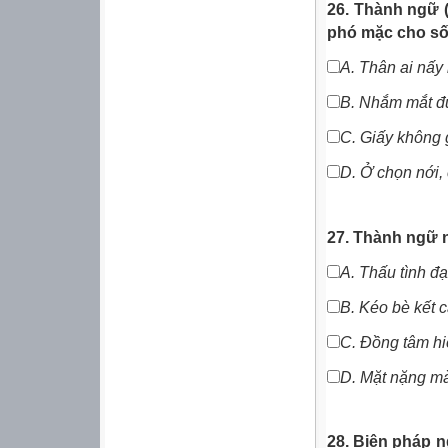
26. Thành ngữ 
phó mặc cho s
A.
Thân ai nấy 
B.
Nhắm mắt đ
C.
Giấy không 
D. Ở chọn nới,
27. Thành ngữ 
A.
Thấu tình đạt
B.
Kéo bè kết 
C.
Đồng tâm hi
D.
Mặt nặng m
28. Biện pháp n