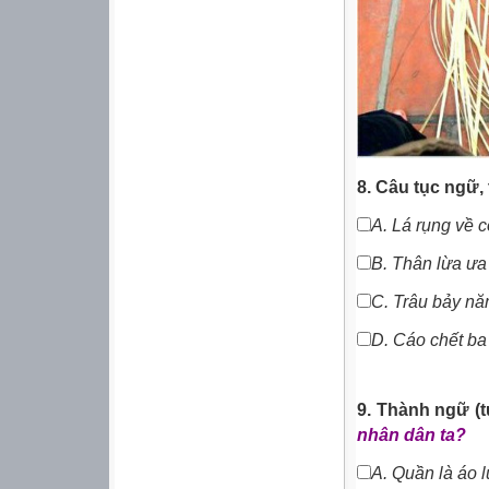
8. Câu tục ngữ,
A.
Lá rụng về c
B. Thân lừa ưa
C.
Trâu bảy nă
D.
Cáo chết ba
9. Thành ngữ (
nhân dân ta?
A.
Quần là áo l