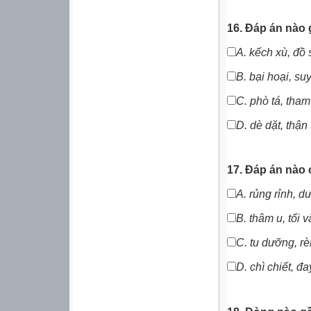
16. Đáp án nào
A.
kếch xù,
đồ 
B.
bại hoại, suy
C. phò tá, tha
D.
dè dặt, thận
17. Đáp án nào 
A.
rủng rỉnh, d
B.
thâm u, tối 
C. tu dưỡng, rè
D.
chì chiết, đ