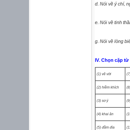
d. Nói về ý chí, 
e. Nói về tinh th
g. Nói về lòng bi
IV.
Chọn cặp từ
(1) vẽ vời
(7
(2) hiềm khích
(8
(3) sơ ý
(9
(4) khai ân
(1
(5) đầm đìa
(1