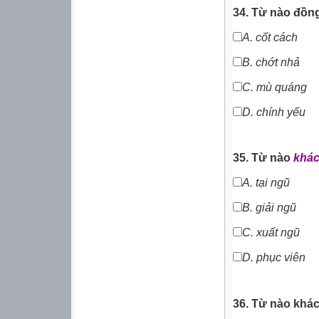
34. Từ nào đồn
A.
cốt cách
B.
chớt nhả
C.
mù quáng
D.
chính yếu
35. Từ nào
khác
A.
tại ngũ
B.
giải ngũ
C.
xuất ngũ
D. phục viên
36. Từ nào khác