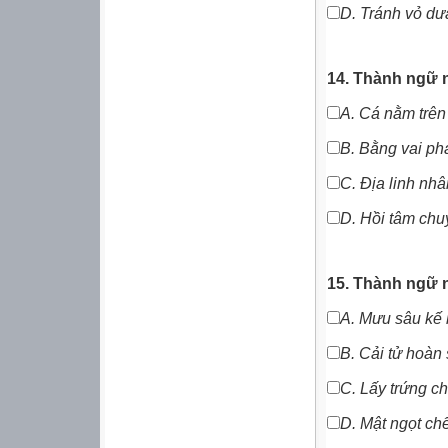
D.
Tránh vỏ dư
14. Thành ngữ 
A.
Cá nằm trên 
B.
Bằng vai phả
C.
Địa linh nhâ
D.
Hồi tâm chu
15. Thành ngữ 
A. Mưu sâu kế
B. Cải tử hoàn 
C. Lấy trứng ch
D. Mật ngọt chế