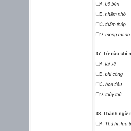
A. bõ bèn
B.
nhằm nhò
C.
thấm tháp
D.
mong manh
37. Từ nào chỉ 
A.
tài xế
B.
phi công
C. hoa tiêu
D.
thủy thủ
38. Thành ngữ 
A.
Thủ hạ lưu t