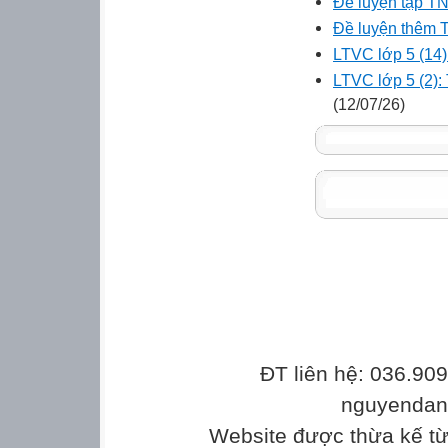
Đề luyện tập TNT
Đề luyện thêm T
LTVC lớp 5 (14)
LTVC lớp 5 (2): 
(12/07/26)
ĐT liên hệ: 036.90
nguyenda
Website được thừa kế t