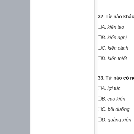
32. Từ nào khác
A. kiến tạo
B.
kiến nghị
C.
kiến cánh
D. kiến thiết
33. Từ nào
có n
A.
lợi tức
B.
cao kiến
C.
bồi dưỡng
D.
quàng xiên