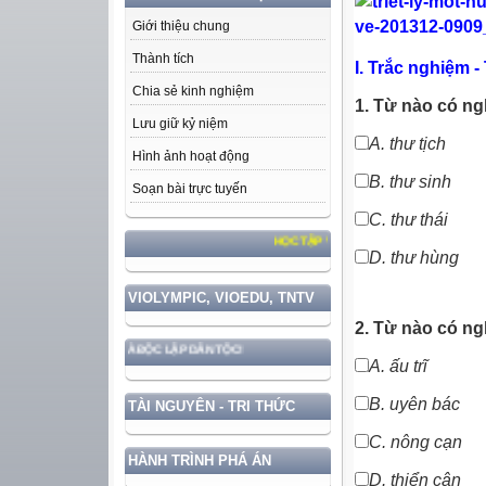
Giới thiệu chung
Thành tích
I. Trắc nghiệm 
Chia sẻ kinh nghiệm
1. Từ nào có ng
Lưu giữ kỷ niệm
A.
thư tịch
Hình ảnh hoạt động
B.
thư sinh
Soạn bài trực tuyến
C.
thư thái
HỌC TẬP VÀ LÀM THEO TƯ TƯỞNG, ĐẠO ĐỨC, PH
D.
thư hùng
VIOLYMPIC, VIOEDU, TNTV
2. Từ nào có n
HỦ QUYỀN VÀ ĐỘC LẬP DÂN TỘC!
A. ấu trĩ
B.
uyên bác
TÀI NGUYÊN - TRI THỨC
C.
nông cạn
HÀNH TRÌNH PHÁ ÁN
D.
thiển cận