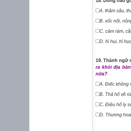
18. Dòng nào g
A. thâm sâu, t
B. xốc nổi, nôn
C.
càm ràm, cằ
D.
hì hụi, hì hục
19. Thành ngữ 
ra khỏi địa bà
nữa?
A. Điếc không 
B.
Thả hổ về r
C.
Điệu hổ ly 
D.
Thương hoa 