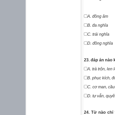
A.
đồng âm
B.
đa nghĩa
C.
trái nghĩa
D.
đồng nghĩa
23. đáp án nào
A. trà trộn, len l
B. phục kích, đ
C. cơ man, cầu
D.
tự vẫn, quyê
24. Từ nào chỉ