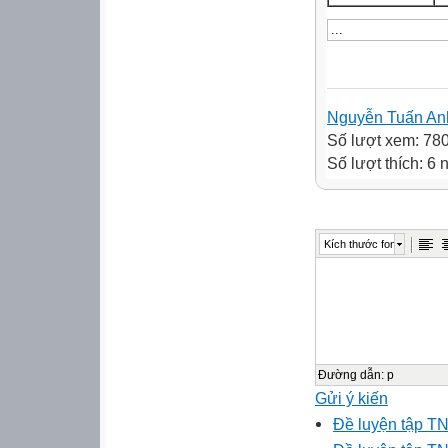
Nguyễn Tuấn An
Số lượt xem: 78
Số lượt thích: 6 
Kích thước font
Đường dẫn
:
p
Gửi ý kiến
Đề luyện tập TNT