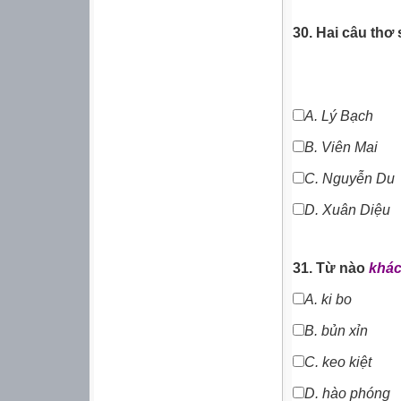
30. Hai câu thơ 
A.
Lý Bạch
B. Viên Mai
C.
N
guyễn Du
D. Xuân Diệu
31. Từ nào
khác
A.
ki bo
B.
bủn xỉn
C. keo kiệt
D. hào phóng