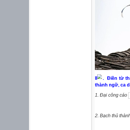
II
. Điền từ t
thành ngữ, ca d
1. Đại công cáo
2. Bạch thủ thàn