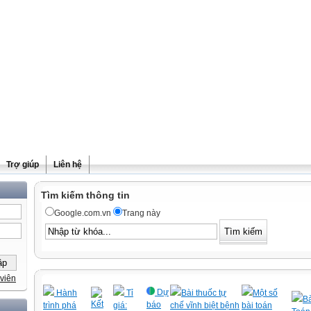
Trợ giúp
Liên hệ
Tìm kiếm thông tin
Google.com.vn
Trang này
viên
Dự
Hành
Tỉ
Bài thuốc tự
Một số
Bà
Kết
báo
trình phá
giá:
chế vĩnh biệt bệnh
bài toán