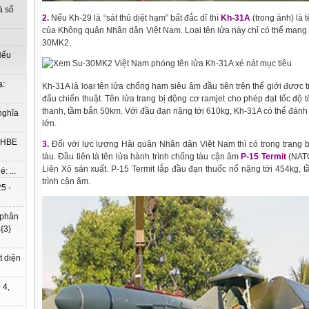
à số
2.
Nếu Kh-29 là “sát thủ diệt hạm” bất đắc dĩ thì
Kh-31A
(trong ảnh) là 
của Không quân Nhân dân Việt Nam. Loại tên lửa này chỉ có thể mang 
30MK2.
Nếu
ạ:
Kh-31A là loại tên lửa chống hạm siêu âm đầu tiên trên thế giới được 
đấu chiến thuật. Tên lửa trang bị động cơ ramjet cho phép đạt tốc độ t
thanh, tầm bắn 50km. Với đầu đạn nặng tới 610kg, Kh-31A có thể đán
nghĩa
lớn.
à HBE
3.
Đối với lực lượng Hải quân Nhân dân Việt Nam thì có trong trang b
tàu. Đầu tiên là tên lửa hành trình chống tàu cận âm
P-15 Termit
(NATO
Liên Xô sản xuất. P-15 Termit lắp đầu đạn thuốc nổ nặng tới 454kg, 
: ...
trình cận âm.
5 -
 phân
{3}
t diện
 4,