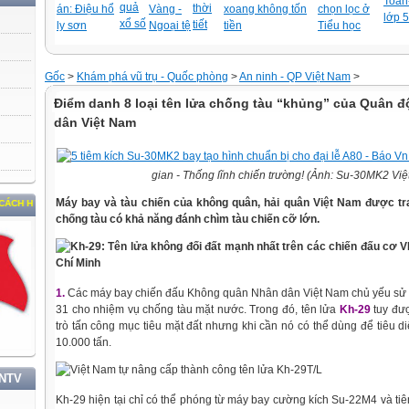
Toán-
quả
thời
án: Điệu hổ
Vàng -
xoang không tốn
chọn lọc ở
lớp 5
xổ số
tiết
ly sơn
Ngoại tệ
tiền
Tiểu học
Gốc
>
Khám phá vũ trụ - Quốc phòng
>
An ninh - QP Việt Nam
>
Điểm danh 8 loại tên lửa chống tàu “khủng” của Quân đ
dân Việt Nam
gian - Thống lĩnh chiến trường! (Ảnh: Su-30MK2 Vi
Máy bay và tàu chiến của không quân, hải quân Việt Nam được tra
chống tàu có khả năng đánh chìm tàu chiến cỡ lớn.
1.
Các máy bay chiến đấu Không quân Nhân dân Việt Nam chủ yếu sử 
31 cho nhiệm vụ chống tàu mặt nước. Trong đó, tên lửa
Kh-29
tuy đượ
trò tấn công mục tiêu mặt đất nhưng khi cần nó có thể dùng để tiêu d
10.000 tấn.
TNTV
Kh-29 hiện tại chỉ có thể phóng từ máy bay cường kích Su-22M4 và t