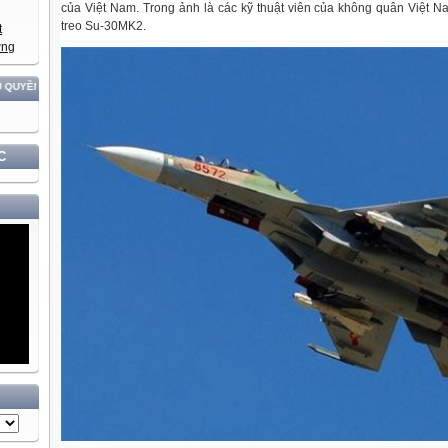
của Việt Nam. Trong ảnh là các kỹ thuật viên của không quân Việt N
treo Su-30MK2.
P DÂN TỘC!
C