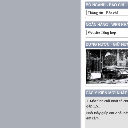
BỘ NGÀNH - BÁO CHÍ
NGÂN HÀNG - WEB KH
DỰNG NƯỚC - GIỮ NƯ
CÁC Ý KIẾN MỚI NHẤT
1. Một hình chữ nhật có ch
gấp 1,5...
Nhờ thầy giúp em 2 bài nà
em cảm...
...