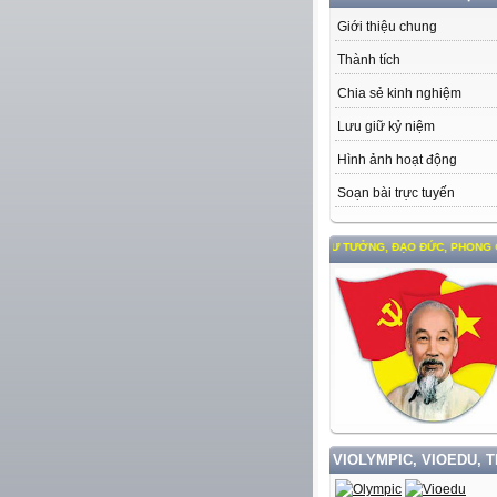
Giới thiệu chung
Thành tích
Chia sẻ kinh nghiệm
Lưu giữ kỷ niệm
Hình ảnh hoạt động
Soạn bài trực tuyến
HỌC TẬP VÀ LÀM THEO TƯ TƯỞNG, ĐẠO ĐỨC, PHONG CÁCH HỒ CHÍ MINH
VIOLYMPIC, VIOEDU, 