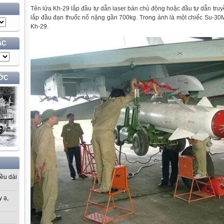
Tên lửa Kh-29 lắp đầu tự dẫn laser bán chủ động hoặc đầu tự dẫn tru
lắp đầu đạn thuốc nổ nặng gần 700kg. Trong ảnh là một chiếc Su-3
Kh-29.
ÁC
ỚC
iều dài
y ạ,