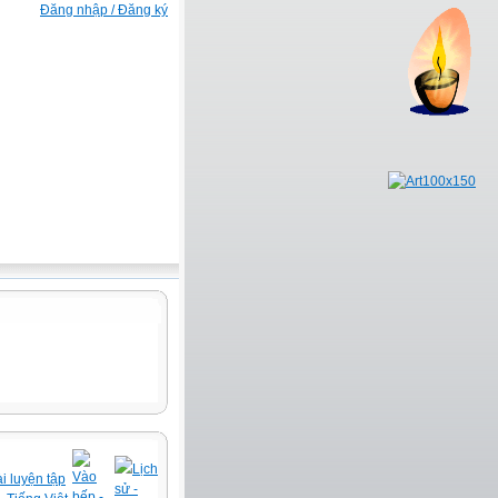
Đăng nhập / Đăng ký
Lịch
Vào
i luyện tập
sử -
bếp -