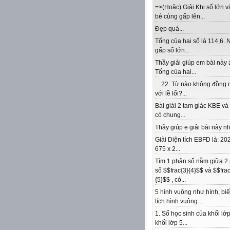
=>(Hoặc) Giải Khi số lớn v
bé cùng gấp lên...
Đẹp quá...
Tổng của hai số là 114,6. 
gấp số lớn...
Thầy giải giúp em bài này 
Tổng của hai...
22. Từ nào không đồng 
với lề lối?...
Bài giải 2 tam giác KBE v
có chung...
Thầy giúp e giải bài này nhé
Giải Diện tích EBFD là: 202
675 x 2...
Tìm 1 phân số nằm giữa 2
số $$frac{3}{4}$$ và $$frac
{5}$$ , có...
5 hình vuông như hình, biế
tích hình vuông...
1. Số học sinh của khối lớp
khối lớp 5...