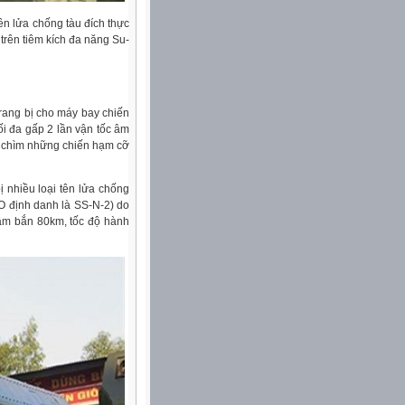
tên lửa chống tàu đích thực
trên tiêm kích đa năng Su-
trang bị cho máy bay chiến
ối đa gấp 2 lần vận tốc âm
h chìm những chiến hạm cỡ
ị nhiều loại tên lửa chống
 định danh là SS-N-2) do
tầm bắn 80km, tốc độ hành