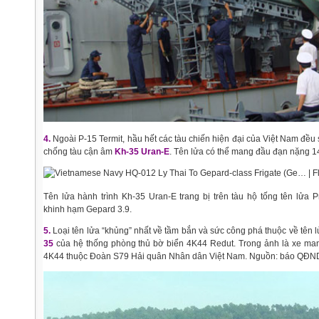
4.
Ngoài P-15 Termit, hầu hết các tàu chiến hiện đại của Việt Nam đều 
chống tàu cận âm
Kh-35 Uran-E
. Tên lửa có thể mang đầu đạn nặng 
Tên lửa hành trình Kh-35 Uran-E trang bị trên tàu hộ tống tên lửa 
khinh hạm Gepard 3.9.
5.
Loại tên lửa “khủng” nhất về tầm bắn và sức công phá thuộc về tên 
35
của hệ thống phòng thủ bờ biển 4K44 Redut. Trong ảnh là xe ma
4K44 thuộc Đoàn S79 Hải quân Nhân dân Việt Nam. Nguồn: báo QĐN