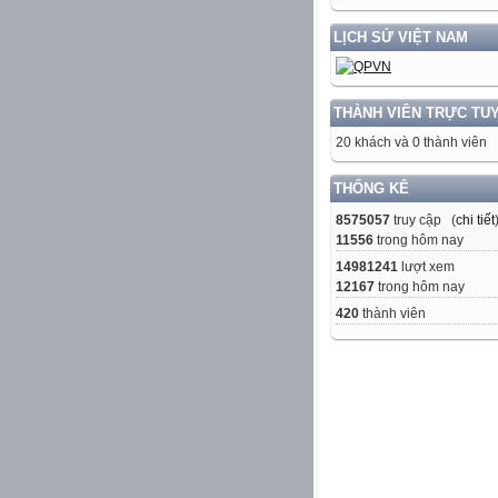
LỊCH SỬ VIỆT NAM
THÀNH VIÊN TRỰC TU
20 khách và 0 thành viên
THỐNG KÊ
8575057
truy cập (
chi tiết
11556
trong hôm nay
14981241
lượt xem
12167
trong hôm nay
420
thành viên