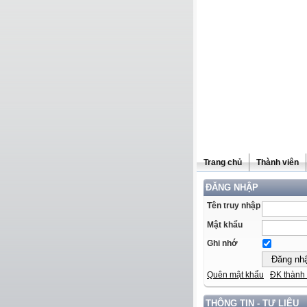
Trang chủ
Thành viên
ĐĂNG NHẬP
Tên truy nhập
Mật khẩu
Ghi nhớ
Quên mật khẩu
ĐK thành 
THÔNG TIN - TƯ LIỆU