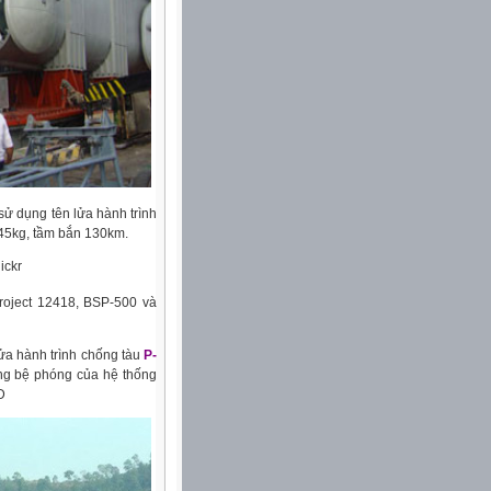
sử dụng tên lửa hành trình
145kg, tầm bắn 130km.
Project 12418, BSP-500 và
lửa hành trình chống tàu
P-
ng bệ phóng của hệ thống
D