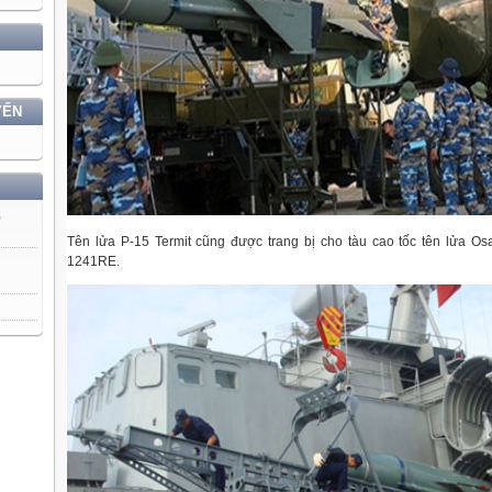
YẾN
)
Tên lửa P-15 Termit cũng được trang bị cho tàu cao tốc tên lửa Osa 
1241RE.