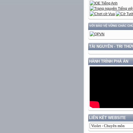
Y DỰNG VÀ PHÁT TRIỂN ĐẤT NƯỚC GẮN VỚI BẢO VỆ VỮNG CHẮC CHỦ QUYỀN VÀ ĐỘC LẬ
TÀI NGUYÊN - TRI THỨ
HÀNH TRÌNH PHÁ ÁN
LIÊN KẾT WEBSITE