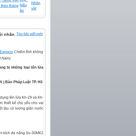
 Tiếng Việt
Nhân
Nấu
 theo tháng
vật
ăn
ội nhân
Tạo bài viết mới
Chiếm lĩnh không
ệt Nam)
ng bị những loại tên lửa
dụng tên lửa Kh-29 và Kh-
c thiết kế chủ yếu cho vai
iệt tàu có lượng giãn nước
iêm kích đa năng Su-30MK2