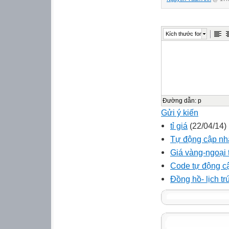
Kích thước font
Đường dẫn
:
p
Gửi ý kiến
tỉ giá
(22/04/14)
Tự động cập nhật
Giá vàng-ngoại 
Code tự động cậ
Đồng hồ- lịch tr