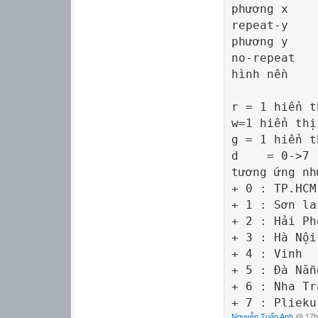
phương x
repeat
phương y
no-re
hình nền
r = 1 hiển 
w=1 hiển th
g = 1 hiển t
d = 0->7 : 
tương ứng nh
+ 0 : TP.HCM
+ 1 : Sơn la
+ 2 : Hải Ph
+ 3 : Hà Nội
+ 4 : Vinh
+ 5 : Đà Nẵn
+ 6 : Nha Tr
+ 7 : Plieku
Nguyễn Tuấn Anh
@ 17h: