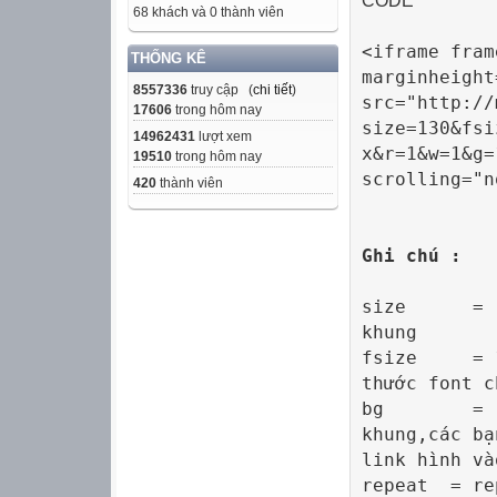
CODE
68 khách và 0 thành viên
<iframe fram
THỐNG KÊ
marginheight
8557336
truy cập (
chi tiết
)
src="http://
17606
trong hôm nay
size=130&fsi
14962431
lượt xem
x&r=1&w=1&g=
19510
trong hôm nay
scrolling="n
420
thành viên
Ghi chú :
size =
khung
fsiz
thước font c
bg = imag
khung,các bạ
link hình và
repeat = 