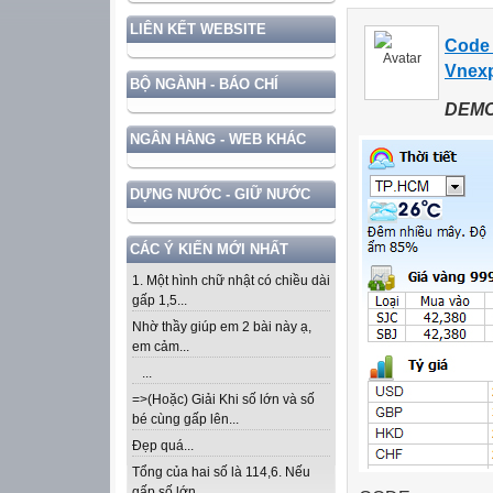
LIÊN KẾT WEBSITE
Code 
Vnex
BỘ NGÀNH - BÁO CHÍ
DEMO
NGÂN HÀNG - WEB KHÁC
DỰNG NƯỚC - GIỮ NƯỚC
CÁC Ý KIẾN MỚI NHẤT
1. Một hình chữ nhật có chiều dài
gấp 1,5...
Nhờ thầy giúp em 2 bài này ạ,
em cảm...
...
=>(Hoặc) Giải Khi số lớn và số
bé cùng gấp lên...
Đẹp quá...
Tổng của hai số là 114,6. Nếu
gấp số lớn...