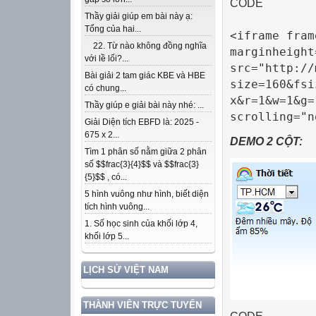
CODE
Thầy giải giúp em bài này ạ:
Tổng của hai...
<iframe fram
22. Từ nào không đồng nghĩa
marginheight
với lề lối?...
src="http://
Bài giải 2 tam giác KBE và HBE
size=160&fsi
có chung...
x&r=1&w=1&g=
Thầy giúp e giải bài này nhé: ...
scrolling="n
Giải Diện tích EBFD là: 2025 -
675 x 2...
DEMO 2 CỘT:
Tìm 1 phân số nằm giữa 2 phân
số $$frac{3}{4}$$ và $$frac{3}
{5}$$ , có...
5 hình vuông như hình, biết diện
tích hình vuông...
1. Số học sinh của khối lớp 4,
khối lớp 5...
LỊCH SỬ VIỆT NAM
THÀNH VIÊN TRỰC TUYẾN