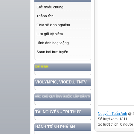
Giới thiệu chung
Thành tích
Chia sẻ kinh nghiệm
Lưu giữ kỷ niệm
Hình ảnh hoạt động
Soạn bài trực tuyến
HONG CÁCH HỒ CHÍ MINH
VIOLYMPIC, VIOEDU, TNTV
 BẢO VỆ VỮNG CHẮC CHỦ QUYỀN VÀ ĐỘC LẬP DÂN TỘC!
TÀI NGUYÊN - TRI THỨC
Nguyễn Tuấn Anh
@ 2
Số lượt xem: 1811
Số lượt thích: 0 người
HÀNH TRÌNH PHÁ ÁN