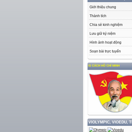
Giới thiệu chung
Thành tích
Chia sẻ kinh nghiệm
Lưu giữ kỷ niệm
Hình ảnh hoạt động
Soạn bài trực tuyến
HỌC TẬP VÀ LÀM THEO TƯ TƯỞNG, ĐẠO ĐỨC, PHONG CÁCH HỒ CHÍ MINH
VIOLYMPIC, VIOEDU, 