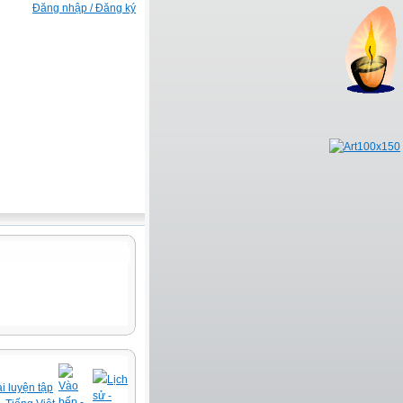
Đăng nhập / Đăng ký
Lịch
Vào
i luyện tập
sử -
bếp -