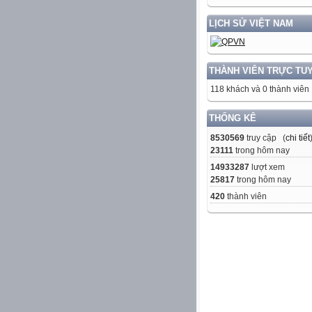
LỊCH SỬ VIỆT NAM
THÀNH VIÊN TRỰC TU
118 khách và 0 thành viên
THỐNG KÊ
8530569
truy cập (
chi tiết
23111
trong hôm nay
14933287
lượt xem
25817
trong hôm nay
420
thành viên