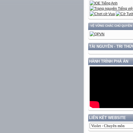
XÂY DỰNG VÀ PHÁT TRIỂN ĐẤT NƯỚC GẮN VỚI BẢO VỆ VỮNG CHẮC CHỦ QUYỀN VÀ ĐỘC
TÀI NGUYÊN - TRI THỨ
HÀNH TRÌNH PHÁ ÁN
LIÊN KẾT WEBSITE