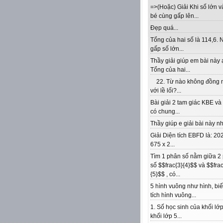
=>(Hoặc) Giải Khi số lớn v
bé cùng gấp lên...
Đẹp quá...
Tổng của hai số là 114,6. 
gấp số lớn...
Thầy giải giúp em bài này 
Tổng của hai...
22. Từ nào không đồng 
với lề lối?...
Bài giải 2 tam giác KBE v
có chung...
Thầy giúp e giải bài này nhé
Giải Diện tích EBFD là: 202
675 x 2...
Tìm 1 phân số nằm giữa 2
số $$frac{3}{4}$$ và $$frac
{5}$$ , có...
5 hình vuông như hình, biế
tích hình vuông...
1. Số học sinh của khối lớp
khối lớp 5...