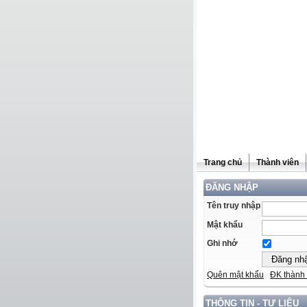
Trang chủ
Thành viên
ĐĂNG NHẬP
Tên truy nhập
Mật khẩu
Ghi nhớ
Quên mật khẩu
ĐK thành 
THÔNG TIN - TƯ LIỆU