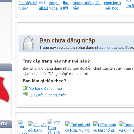
Toán-
quả
thời
án: Điệu hổ
Vàng -
xoang không tốn
chọn lọc ở
lớp 5
xổ số
tiết
ly sơn
Ngoại tệ
tiền
Tiểu học
Bạn chưa đăng nhập
Trang này yêu cầu bạn phải đăng nhập mới truy cập được
Truy cập trang này như thế nào?
Bạn phải mở trang đăng nhập, sau đó điền chính xác tên truy nhập 
ký rồi nhấn nút "Đăng nhập" ở phía dưới.
Bạn làm gì tiếp theo?
Mở trang đăng nhập
Quay trở lại trang trước
Thờ
TNTV
Chuyển
Thế giới chỉ
Điểm danh
Trang 
Bài
Thần
đổi bảng
có Nga, Mỹ mới
vũ khí chống
vũ khí hi
thuốc
Tài,Thổ