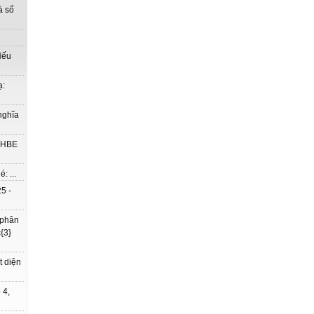
à số
Nếu
ạ:
nghĩa
à HBE
: ...
5 -
 phân
{3}
t diện
 4,