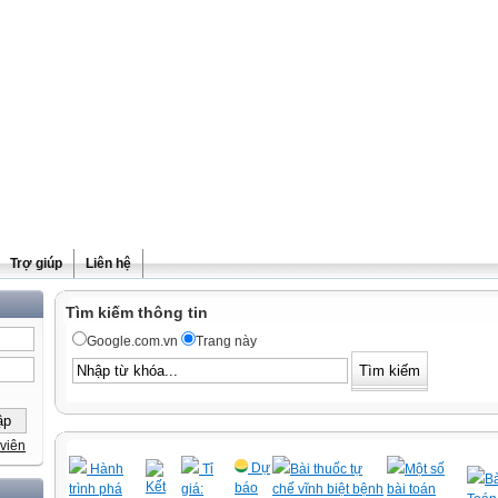
Trợ giúp
Liên hệ
Tìm kiếm thông tin
Google.com.vn
Trang này
viên
Dự
Hành
Tỉ
Bài thuốc tự
Một số
Bà
Kết
báo
trình phá
giá:
chế vĩnh biệt bệnh
bài toán