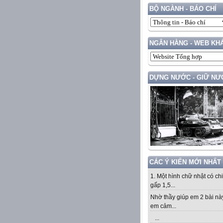
BỘ NGÀNH - BÁO CHÍ
NGÂN HÀNG - WEB KH
DỰNG NƯỚC - GIỮ NƯ
CÁC Ý KIẾN MỚI NHẤT
1. Một hình chữ nhật có ch
gấp 1,5...
Nhờ thầy giúp em 2 bài nà
em cảm...
...