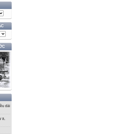
ÁC
ỚC
iều dài
y ạ,