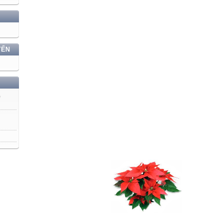
YẾN
)