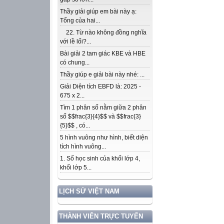
Thầy giải giúp em bài này ạ:
Tổng của hai...
22. Từ nào không đồng nghĩa
với lề lối?...
Bài giải 2 tam giác KBE và HBE
có chung...
Thầy giúp e giải bài này nhé: ...
Giải Diện tích EBFD là: 2025 -
675 x 2...
Tìm 1 phân số nằm giữa 2 phân
số $$frac{3}{4}$$ và $$frac{3}
{5}$$ , có...
5 hình vuông như hình, biết diện
tích hình vuông...
1. Số học sinh của khối lớp 4,
khối lớp 5...
LỊCH SỬ VIỆT NAM
THÀNH VIÊN TRỰC TUYẾN