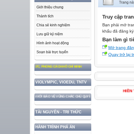
Trang nà
Giới thiệu chung
Truy cập tra
Thành tích
Bạn phải mở tra
Chia sẻ kinh nghiệm
khẩu đã đăng ký 
Lưu giữ kỷ niệm
Bạn làm gì ti
Hình ảnh hoạt động
Mở trang đă
Soạn bài trực tuyến
Quay trở lại 
 TƯ TƯỞNG, ĐẠO ĐỨC, PHONG CÁCH HỒ CHÍ MINH
VIOLYMPIC, VIOEDU, TNTV
HI
IỂN ĐẤT NƯỚC GẮN VỚI BẢO VỆ VỮNG CHẮC CHỦ QUYỀN VÀ ĐỘC LẬP DÂN TỘC!
TÀI NGUYÊN - TRI THỨC
HÀNH TRÌNH PHÁ ÁN