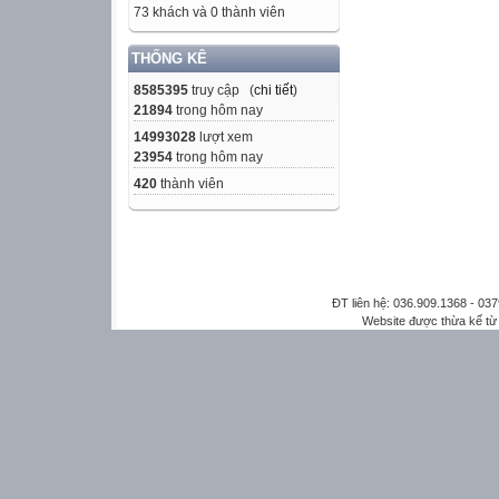
73 khách và 0 thành viên
THỐNG KÊ
8585395
truy cập (
chi tiết
)
21894
trong hôm nay
14993028
lượt xem
23954
trong hôm nay
420
thành viên
ĐT liên hệ: 036.909.1368 - 0
Website được thừa kế t