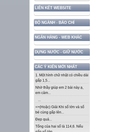
LIÊN KẾT WEBSITE
BỘ NGÀNH - BÁO CHÍ
NGÂN HÀNG - WEB KHÁC
DỰNG NƯỚC - GIỮ NƯỚC
CÁC Ý KIẾN MỚI NHẤT
1. Một hình chữ nhật có chiều dài
gấp 1,5...
Nhờ thầy giúp em 2 bài này ạ,
em cảm...
...
=>(Hoặc) Giải Khi số lớn và số
bé cùng gấp lên...
Đẹp quá...
Tổng của hai số là 114,6. Nếu
gấp số lớn...