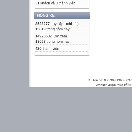
31 khách và 0 thành viên
THỐNG KÊ
8523277
truy cập (
chi tiết
)
15819
trong hôm nay
14925537
lượt xem
18067
trong hôm nay
420
thành viên
ĐT liên hệ: 036.909.1368 - 0
Website được thừa kế t