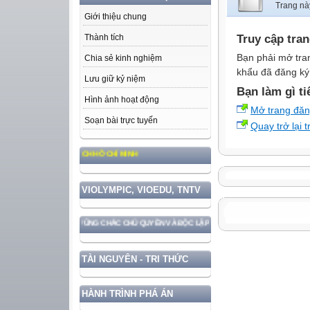
Trang nà
Giới thiệu chung
Truy cập tra
Thành tích
Bạn phải mở tra
Chia sẻ kinh nghiệm
khẩu đã đăng ký 
Lưu giữ kỷ niệm
Bạn làm gì ti
Hình ảnh hoạt động
Mở trang đă
Soạn bài trực tuyến
Quay trở lại 
ẠO ĐỨC, PHONG CÁCH HỒ CHÍ MINH
VIOLYMPIC, VIOEDU, TNTV
 GẮN VỚI BẢO VỆ VỮNG CHẮC CHỦ QUYỀN VÀ ĐỘC LẬP DÂN TỘC!
TÀI NGUYÊN - TRI THỨC
HÀNH TRÌNH PHÁ ÁN