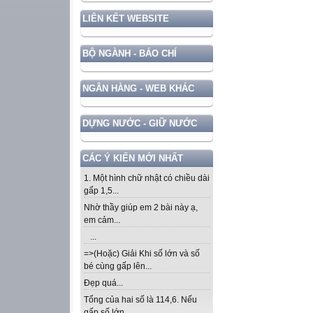
LIÊN KẾT WEBSITE
BỘ NGÀNH - BÁO CHÍ
NGÂN HÀNG - WEB KHÁC
DỰNG NƯỚC - GIỮ NƯỚC
CÁC Ý KIẾN MỚI NHẤT
1. Một hình chữ nhật có chiều dài
gấp 1,5...
Nhờ thầy giúp em 2 bài này ạ,
em cảm...
...
=>(Hoặc) Giải Khi số lớn và số
bé cùng gấp lên...
Đẹp quá...
Tổng của hai số là 114,6. Nếu
gấp số lớn...