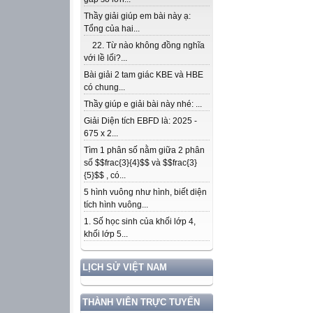
Thầy giải giúp em bài này ạ:
Tổng của hai...
22. Từ nào không đồng nghĩa
với lề lối?...
Bài giải 2 tam giác KBE và HBE
có chung...
Thầy giúp e giải bài này nhé: ...
Giải Diện tích EBFD là: 2025 -
675 x 2...
Tìm 1 phân số nằm giữa 2 phân
số $$frac{3}{4}$$ và $$frac{3}
{5}$$ , có...
5 hình vuông như hình, biết diện
tích hình vuông...
1. Số học sinh của khối lớp 4,
khối lớp 5...
LỊCH SỬ VIỆT NAM
THÀNH VIÊN TRỰC TUYẾN