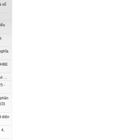
à số
Nếu
ạ:
nghĩa
à HBE
: ...
5 -
 phân
{3}
t diện
 4,