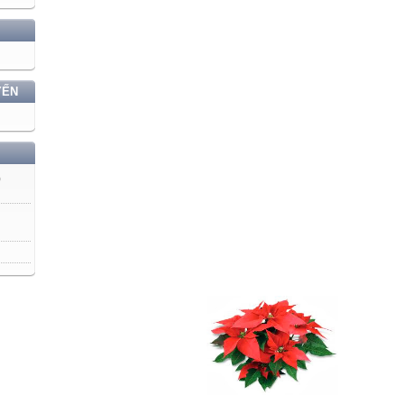
YẾN
)