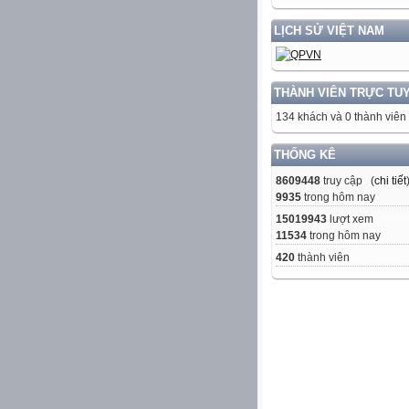
LỊCH SỬ VIỆT NAM
THÀNH VIÊN TRỰC TU
134 khách và 0 thành viên
THỐNG KÊ
8609448
truy cập (
chi tiết
9935
trong hôm nay
15019943
lượt xem
11534
trong hôm nay
420
thành viên