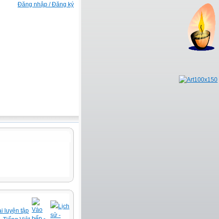
Đăng nhập / Đăng ký
Lịch
Vào
i luyện tập
sử -
bếp -