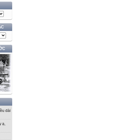
ÁC
ỚC
iều dài
y ạ,