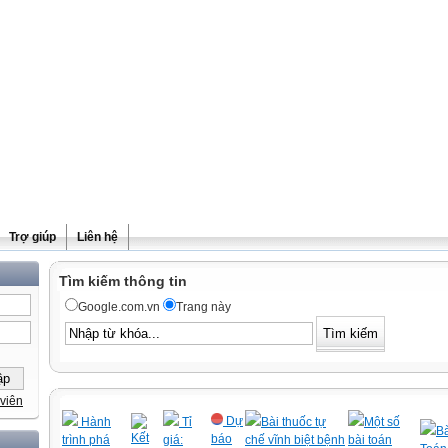
Trợ giúp
Liên hệ
Tìm kiếm thông tin
Google.com.vn
Trang này
viên
Dự
Hành
Tỉ
Bài thuốc tự
Một số
Bà
Kết
báo
trình phá
giá:
chế vĩnh biệt bệnh
bài toán