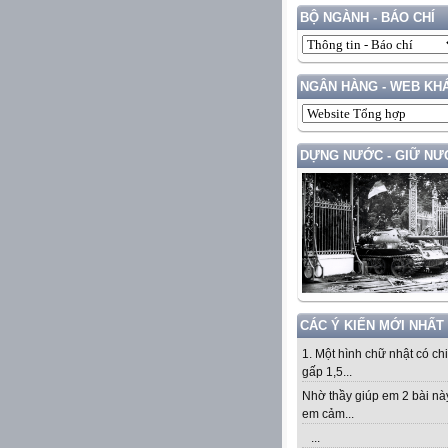
BỘ NGÀNH - BÁO CHÍ
NGÂN HÀNG - WEB KH
DỰNG NƯỚC - GIỮ NƯ
CÁC Ý KIẾN MỚI NHẤT
1. Một hình chữ nhật có ch
gấp 1,5...
Nhờ thầy giúp em 2 bài nà
em cảm...
...