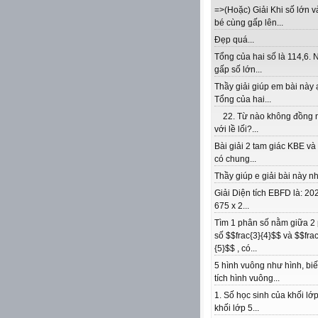
=>(Hoặc) Giải Khi số lớn v
bé cùng gấp lên...
Đẹp quá...
Tổng của hai số là 114,6. 
gấp số lớn...
Thầy giải giúp em bài này 
Tổng của hai...
22. Từ nào không đồng 
với lề lối?...
Bài giải 2 tam giác KBE v
có chung...
Thầy giúp e giải bài này nhé
Giải Diện tích EBFD là: 202
675 x 2...
Tìm 1 phân số nằm giữa 2
số $$frac{3}{4}$$ và $$frac
{5}$$ , có...
5 hình vuông như hình, biế
tích hình vuông...
1. Số học sinh của khối lớp
khối lớp 5...