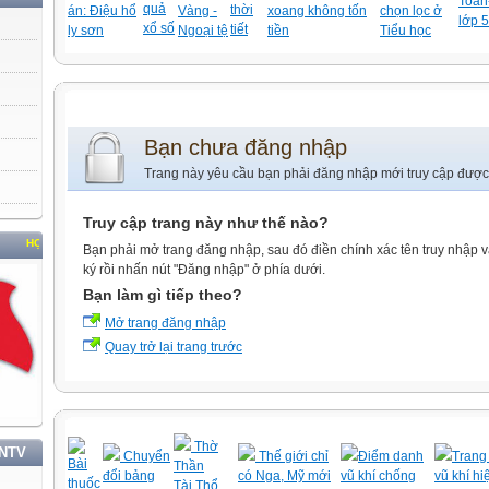
Toán-
quả
thời
án: Điệu hổ
Vàng -
xoang không tốn
chọn lọc ở
lớp 5
xổ số
tiết
ly sơn
Ngoại tệ
tiền
Tiểu học
Bạn chưa đăng nhập
Trang này yêu cầu bạn phải đăng nhập mới truy cập được
Truy cập trang này như thế nào?
C TẬP VÀ LÀM THEO TƯ TƯỞNG, ĐẠO ĐỨC, PHONG CÁCH HỒ CHÍ MINH
Bạn phải mở trang đăng nhập, sau đó điền chính xác tên truy nhập 
ký rồi nhấn nút "Đăng nhập" ở phía dưới.
Bạn làm gì tiếp theo?
Mở trang đăng nhập
Quay trở lại trang trước
Thờ
TNTV
Chuyển
Thế giới chỉ
Điểm danh
Trang 
Bài
Thần
đổi bảng
có Nga, Mỹ mới
vũ khí chống
vũ khí hi
thuốc
Tài,Thổ