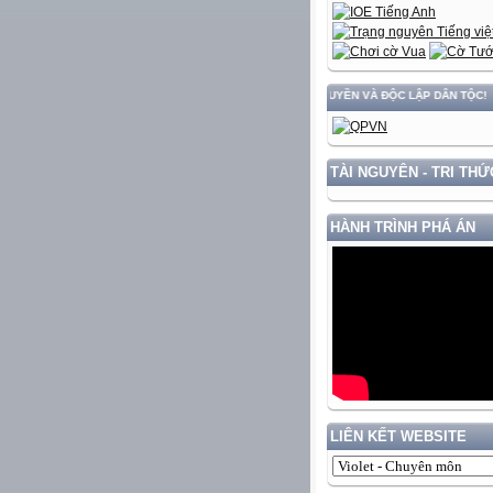
IỂN ĐẤT NƯỚC GẮN VỚI BẢO VỆ VỮNG CHẮC CHỦ QUYỀN VÀ ĐỘC LẬP DÂN TỘC!
TÀI NGUYÊN - TRI THỨ
HÀNH TRÌNH PHÁ ÁN
LIÊN KẾT WEBSITE