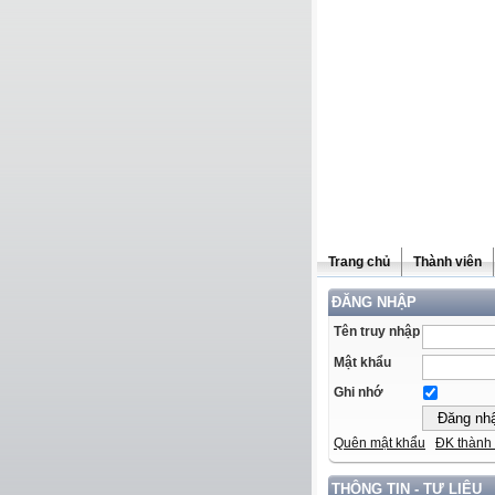
Trang chủ
Thành viên
ĐĂNG NHẬP
Tên truy nhập
Mật khẩu
Ghi nhớ
Quên mật khẩu
ĐK thành 
THÔNG TIN - TƯ LIỆU