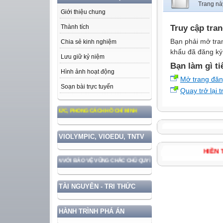
Trang nà
Giới thiệu chung
Truy cập tra
Thành tích
Bạn phải mở tra
Chia sẻ kinh nghiệm
khẩu đã đăng ký 
Lưu giữ kỷ niệm
Bạn làm gì ti
Hình ảnh hoạt động
Mở trang đă
Soạn bài trực tuyến
Quay trở lại 
O TƯ TƯỞNG, ĐẠO ĐỨC, PHONG CÁCH HỒ CHÍ MINH
VIOLYMPIC, VIOEDU, TNTV
HI
RIỂN ĐẤT NƯỚC GẮN VỚI BẢO VỆ VỮNG CHẮC CHỦ QUYỀN VÀ ĐỘC LẬP DÂN TỘC!
TÀI NGUYÊN - TRI THỨC
HÀNH TRÌNH PHÁ ÁN