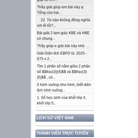
Thầy giải giúp em bài này ạ:
Tổng của hai...
22. Từ nào không đồng nghĩa
với lề lối?...
Bài giải 2 tam giác KBE và HBE
có chung...
Thầy giúp e giải bài này nhé: ...
Giải Diện tích EBFD là: 2025 -
675 x 2...
Tìm 1 phân số nằm giữa 2 phân
số $$frac{3}{4}$$ và $$frac{3}
{5}$$ , có...
5 hình vuông như hình, biết diện
tích hình vuông...
1. Số học sinh của khối lớp 4,
khối lớp 5...
LỊCH SỬ VIỆT NAM
THÀNH VIÊN TRỰC TUYẾN