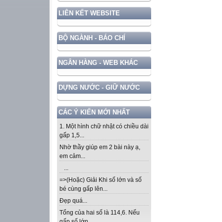
LIÊN KẾT WEBSITE
BỘ NGÀNH - BÁO CHÍ
NGÂN HÀNG - WEB KHÁC
DỰNG NƯỚC - GIỮ NƯỚC
CÁC Ý KIẾN MỚI NHẤT
1. Một hình chữ nhật có chiều dài
gấp 1,5...
Nhờ thầy giúp em 2 bài này ạ,
em cảm...
...
=>(Hoặc) Giải Khi số lớn và số
bé cùng gấp lên...
Đẹp quá...
Tổng của hai số là 114,6. Nếu
gấp số lớn...