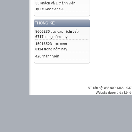
33 khách và 1 thành viên
Ty Le Keo Serie A
THỐNG KÊ
8606230
truy cập (
chi tiết
)
6717
trong hôm nay
15016523
lượt xem
8114
trong hôm nay
420
thành viên
ĐT liên hệ: 036.909.1368 - 0
Website được thừa kế t