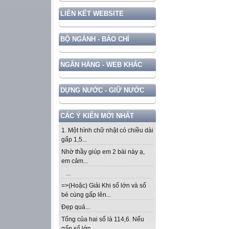
LIÊN KẾT WEBSITE
BỘ NGÀNH - BÁO CHÍ
NGÂN HÀNG - WEB KHÁC
DỰNG NƯỚC - GIỮ NƯỚC
CÁC Ý KIẾN MỚI NHẤT
1. Một hình chữ nhật có chiều dài
gấp 1,5...
Nhờ thầy giúp em 2 bài này ạ,
em cảm...
...
=>(Hoặc) Giải Khi số lớn và số
bé cùng gấp lên...
Đẹp quá...
Tổng của hai số là 114,6. Nếu
gấp số lớn...