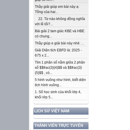
Thầy giải giúp em bài này ạ:
Tổng của hai...
22. Từ nào không đồng nghĩa
với lề lối?...
Bài giải 2 tam giác KBE và HBE
có chung...
Thầy giúp e giải bài này nhé: ...
Giải Diện tích EBFD là: 2025 -
675 x 2...
Tìm 1 phân số nằm giữa 2 phân
số $$frac{3}{4}$$ và $$frac{3}
{5}$$ , có...
5 hình vuông như hình, biết diện
tích hình vuông...
1. Số học sinh của khối lớp 4,
khối lớp 5...
LỊCH SỬ VIỆT NAM
THÀNH VIÊN TRỰC TUYẾN