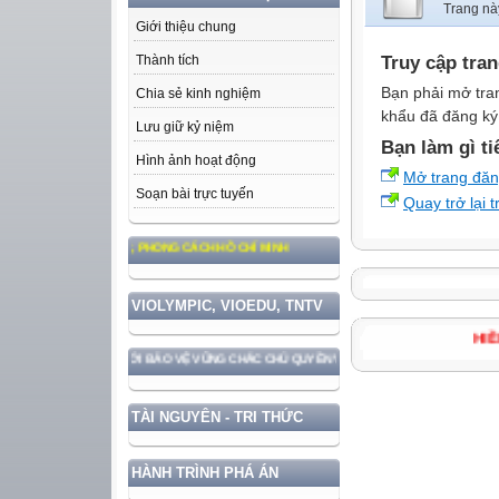
Trang nà
Giới thiệu chung
Truy cập tra
Thành tích
Bạn phải mở tra
Chia sẻ kinh nghiệm
khẩu đã đăng ký 
Lưu giữ kỷ niệm
Bạn làm gì ti
Hình ảnh hoạt động
Mở trang đă
Soạn bài trực tuyến
Quay trở lại 
Ư TƯỞNG, ĐẠO ĐỨC, PHONG CÁCH HỒ CHÍ MINH
VIOLYMPIC, VIOEDU, TNTV
N ĐẤT NƯỚC GẮN VỚI BẢO VỆ VỮNG CHẮC CHỦ QUYỀN VÀ ĐỘC LẬP DÂN TỘC!
TÀI NGUYÊN - TRI THỨC
HÀNH TRÌNH PHÁ ÁN