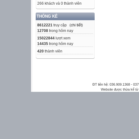
266 khách và 0 thành viên
THỐNG KÊ
8612221
truy cập (
chi tiết
)
12708
trong hôm nay
15022844
lượt xem
14435
trong hôm nay
420
thành viên
ĐT liên hệ: 036.909.1368 - 0
Website được thừa kế t