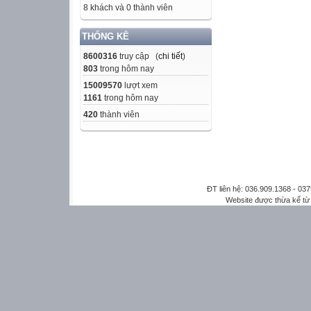
8 khách và 0 thành viên
THỐNG KÊ
8600316
truy cập (
chi tiết
)
803
trong hôm nay
15009570
lượt xem
1161
trong hôm nay
420
thành viên
ĐT liên hệ: 036.909.1368 - 0
Website được thừa kế t