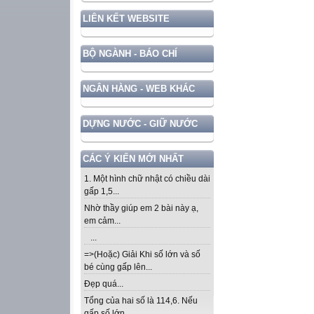
LIÊN KẾT WEBSITE
BỘ NGÀNH - BÁO CHÍ
NGÂN HÀNG - WEB KHÁC
DỰNG NƯỚC - GIỮ NƯỚC
CÁC Ý KIẾN MỚI NHẤT
1. Một hình chữ nhật có chiều dài
gấp 1,5...
Nhờ thầy giúp em 2 bài này ạ,
em cảm...
...
=>(Hoặc) Giải Khi số lớn và số
bé cùng gấp lên...
Đẹp quá...
Tổng của hai số là 114,6. Nếu
gấp số lớn...