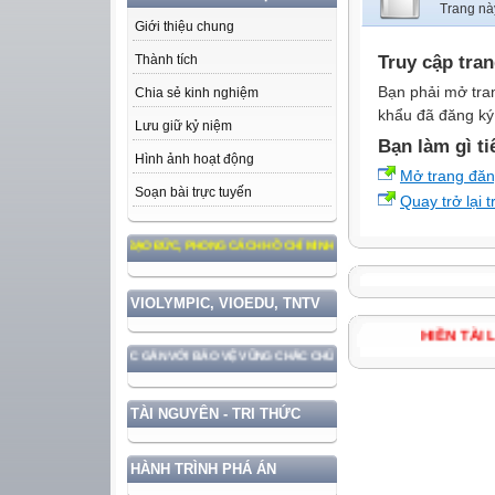
Trang nà
Giới thiệu chung
Truy cập tra
Thành tích
Bạn phải mở tra
Chia sẻ kinh nghiệm
khẩu đã đăng ký 
Lưu giữ kỷ niệm
Bạn làm gì ti
Hình ảnh hoạt động
Mở trang đă
Soạn bài trực tuyến
Quay trở lại 
 THEO TƯ TƯỞNG, ĐẠO ĐỨC, PHONG CÁCH HỒ CHÍ MINH
VIOLYMPIC, VIOEDU, TNTV
HIỀN T
ÁT TRIỂN ĐẤT NƯỚC GẮN VỚI BẢO VỆ VỮNG CHẮC CHỦ QUYỀN VÀ ĐỘC LẬP DÂN TỘC!
TÀI NGUYÊN - TRI THỨC
HÀNH TRÌNH PHÁ ÁN