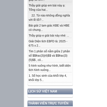
Thầy giải giúp em bài này ạ:
Tổng của hai...
22. Từ nào không đồng nghĩa
với lề lối?...
Bài giải 2 tam giác KBE và HBE
có chung...
Thầy giúp e giải bài này nhé: ...
Giải Diện tích EBFD là: 2025 -
675 x 2...
Tìm 1 phân số nằm giữa 2 phân
số $$frac{3}{4}$$ và $$frac{3}
{5}$$ , có...
5 hình vuông như hình, biết diện
tích hình vuông...
1. Số học sinh của khối lớp 4,
khối lớp 5...
LỊCH SỬ VIỆT NAM
THÀNH VIÊN TRỰC TUYẾN