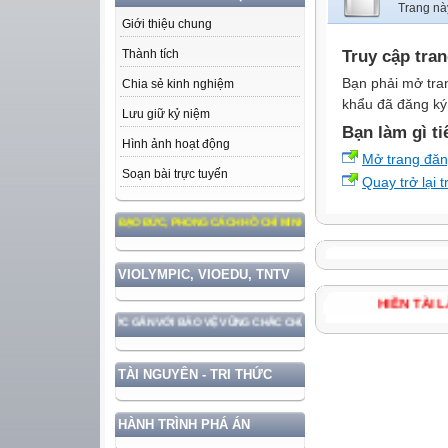
Trang nà
Giới thiệu chung
Truy cập tra
Thành tích
Bạn phải mở tra
Chia sẻ kinh nghiệm
khẩu đã đăng ký 
Lưu giữ kỷ niệm
Bạn làm gì ti
Hình ảnh hoạt động
Mở trang đă
Soạn bài trực tuyến
Quay trở lại 
M THEO TƯ TƯỞNG, ĐẠO ĐỨC, PHONG CÁCH HỒ CHÍ MINH
VIOLYMPIC, VIOEDU, TNTV
HIỀN T
HÁT TRIỂN ĐẤT NƯỚC GẮN VỚI BẢO VỆ VỮNG CHẮC CHỦ QUYỀN VÀ ĐỘC LẬP DÂN TỘC!
TÀI NGUYÊN - TRI THỨC
HÀNH TRÌNH PHÁ ÁN