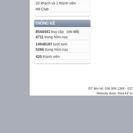
20 khách và 1 thành viên
Hit Club
THỐNG KÊ
8544441
truy cập (
chi tiết
)
4711
trong hôm nay
14948187
lượt xem
5266
trong hôm nay
420
thành viên
ĐT liên hệ: 036.909.1368 - 0
Website được thừa kế t