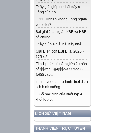
Thầy giải giúp em bài này ạ:
Tổng của hai...
22. Từ nào không đồng nghĩa
với lề lối?...
Bài giải 2 tam giác KBE và HBE
có chung...
Thầy giúp e giải bài này nhé: ...
Giải Diện tích EBFD là: 2025 -
675 x 2...
Tìm 1 phân số nằm giữa 2 phân
số $$frac{3}{4}$$ và $$frac{3}
{5}$$ , có...
5 hình vuông như hình, biết diện
tích hình vuông...
1. Số học sinh của khối lớp 4,
khối lớp 5...
LỊCH SỬ VIỆT NAM
THÀNH VIÊN TRỰC TUYẾN