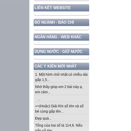
LIÊN KẾT WEBSITE
BỘ NGÀNH - BÁO CHÍ
NGÂN HÀNG - WEB KHÁC
DỰNG NƯỚC - GIỮ NƯỚC
CÁC Ý KIẾN MỚI NHẤT
1. Một hình chữ nhật có chiều dài
gấp 1,5...
Nhờ thầy giúp em 2 bài này ạ,
em cảm...
...
=>(Hoặc) Giải Khi số lớn và số
bé cùng gấp lên...
Đẹp quá...
Tổng của hai số là 114,6. Nếu
gấp số lớn...