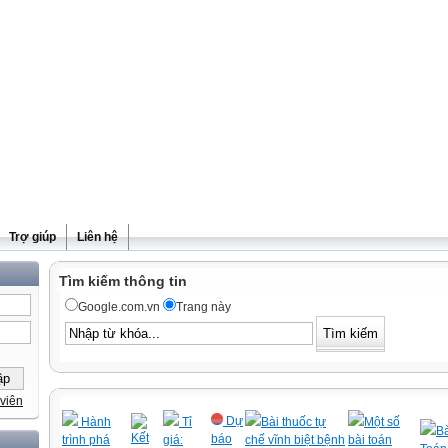
Trợ giúp
Liên hệ
Tìm kiếm thông tin
Google.com.vn
Trang này
viên
Dự
Hành
Tỉ
Bài thuốc tự
Một số
Bà
Kết
báo
trình phá
giá:
chế vĩnh biệt bệnh
bài toán