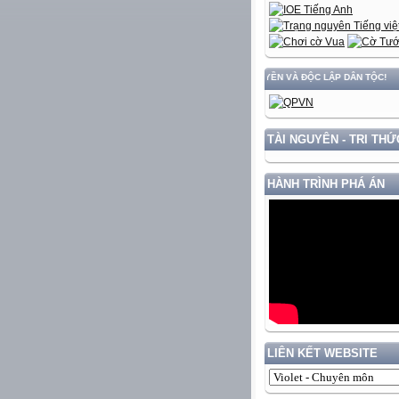
ĐẤT NƯỚC GẮN VỚI BẢO VỆ VỮNG CHẮC CHỦ QUYỀN VÀ ĐỘC LẬP DÂN TỘC!
TÀI NGUYÊN - TRI THỨ
HÀNH TRÌNH PHÁ ÁN
LIÊN KẾT WEBSITE