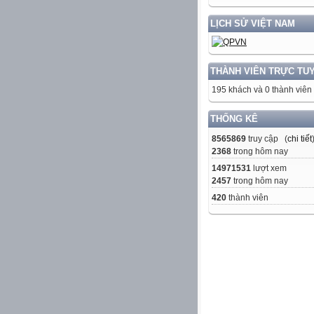
LỊCH SỬ VIỆT NAM
THÀNH VIÊN TRỰC TU
195 khách và 0 thành viên
THỐNG KÊ
8565869
truy cập (
chi tiết
2368
trong hôm nay
14971531
lượt xem
2457
trong hôm nay
420
thành viên