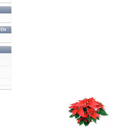
YẾN
)