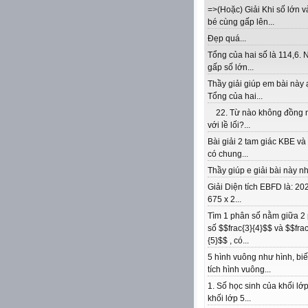
=>(Hoặc) Giải Khi số lớn v
bé cùng gấp lên...
Đẹp quá...
Tổng của hai số là 114,6. 
gấp số lớn...
Thầy giải giúp em bài này 
Tổng của hai...
22. Từ nào không đồng 
với lề lối?...
Bài giải 2 tam giác KBE v
có chung...
Thầy giúp e giải bài này nhé
Giải Diện tích EBFD là: 202
675 x 2...
Tìm 1 phân số nằm giữa 2
số $$frac{3}{4}$$ và $$frac
{5}$$ , có...
5 hình vuông như hình, biế
tích hình vuông...
1. Số học sinh của khối lớp
khối lớp 5...