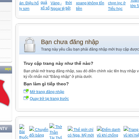
Toán-
quả
thời
án: Điệu hổ
Vàng -
xoang không tốn
chọn lọc ở
lớp 5
xổ số
tiết
ly sơn
Ngoại tệ
tiền
Tiểu học
Bạn chưa đăng nhập
Trang này yêu cầu bạn phải đăng nhập mới truy cập được
Truy cập trang này như thế nào?
P VÀ LÀM THEO TƯ TƯỞNG, ĐẠO ĐỨC, PHONG CÁCH HỒ CHÍ MINH
Bạn phải mở trang đăng nhập, sau đó điền chính xác tên truy nhập 
ký rồi nhấn nút "Đăng nhập" ở phía dưới.
Bạn làm gì tiếp theo?
Mở trang đăng nhập
Quay trở lại trang trước
Thờ
TNTV
Chuyển
Thế giới chỉ
Điểm danh
Trang 
Bài
Thần
đổi bảng
có Nga, Mỹ mới
vũ khí chống
vũ khí hi
thuốc
Tài,Thổ