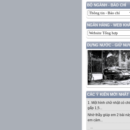
BỘ NGÀNH - BÁO CHÍ
NGÂN HÀNG - WEB KH
DỰNG NƯỚC - GIỮ NƯ
CÁC Ý KIẾN MỚI NHẤT
1. Một hình chữ nhật có ch
gấp 1,5...
Nhờ thầy giúp em 2 bài nà
em cảm...
...