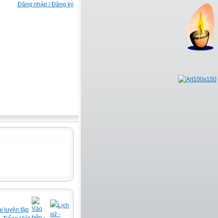
Đăng nhập / Đăng ký
Lịch
Vào
i luyện tập
sử -
bếp -