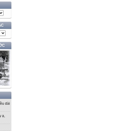
ÁC
ỚC
iều dài
y ạ,