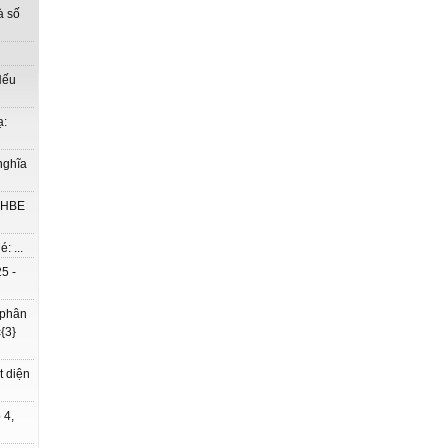
à số
Nếu
ạ:
nghĩa
à HBE
: ...
5 -
 phân
{3}
t diện
 4,