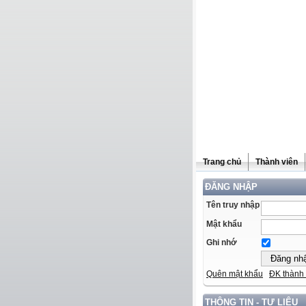
Trang chủ
Thành viên
ĐĂNG NHẬP
Tên truy nhập
Mật khẩu
Ghi nhớ
Quên mật khẩu
ĐK thành 
THÔNG TIN - TƯ LIỆU