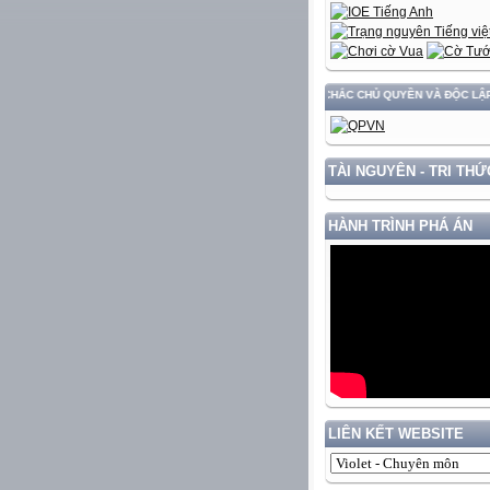
VÀ PHÁT TRIỂN ĐẤT NƯỚC GẮN VỚI BẢO VỆ VỮNG CHẮC CHỦ QUYỀN VÀ ĐỘC LẬP DÂN T
TÀI NGUYÊN - TRI THỨ
HÀNH TRÌNH PHÁ ÁN
LIÊN KẾT WEBSITE