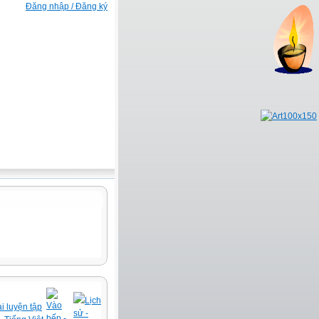
Đăng nhập / Đăng ký
Lịch
Vào
i luyện tập
sử -
bếp -