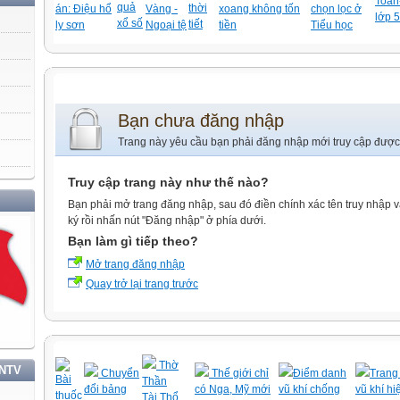
Toán-
quả
thời
án: Điệu hổ
Vàng -
xoang không tốn
chọn lọc ở
lớp 5
xổ số
tiết
ly sơn
Ngoại tệ
tiền
Tiểu học
Bạn chưa đăng nhập
Trang này yêu cầu bạn phải đăng nhập mới truy cập được
Truy cập trang này như thế nào?
Bạn phải mở trang đăng nhập, sau đó điền chính xác tên truy nhập 
ký rồi nhấn nút "Đăng nhập" ở phía dưới.
Bạn làm gì tiếp theo?
Mở trang đăng nhập
Quay trở lại trang trước
Thờ
TNTV
Chuyển
Thế giới chỉ
Điểm danh
Trang 
Bài
Thần
đổi bảng
có Nga, Mỹ mới
vũ khí chống
vũ khí hi
thuốc
Tài,Thổ