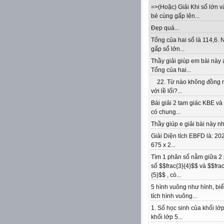
=>(Hoặc) Giải Khi số lớn v
bé cùng gấp lên...
Đẹp quá...
Tổng của hai số là 114,6. 
gấp số lớn...
Thầy giải giúp em bài này 
Tổng của hai...
22. Từ nào không đồng 
với lề lối?...
Bài giải 2 tam giác KBE v
có chung...
Thầy giúp e giải bài này nhé
Giải Diện tích EBFD là: 202
675 x 2...
Tìm 1 phân số nằm giữa 2
số $$frac{3}{4}$$ và $$frac
{5}$$ , có...
5 hình vuông như hình, biế
tích hình vuông...
1. Số học sinh của khối lớp
khối lớp 5...