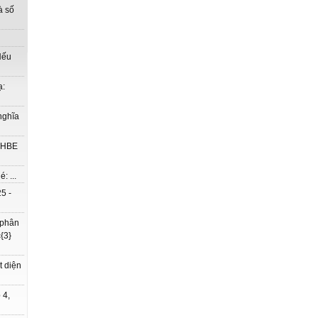
à số
Nếu
ạ:
nghĩa
à HBE
: ...
5 -
 phân
{3}
t diện
 4,