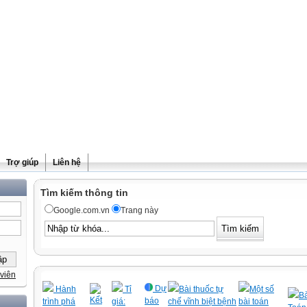
Trợ giúp
Liên hệ
Tìm kiếm thông tin
Google.com.vn
Trang này
viên
Dự
Hành
Tỉ
Bài thuốc tự
Một số
Bà
Kết
báo
trình phá
giá:
chế vĩnh biệt bệnh
bài toán