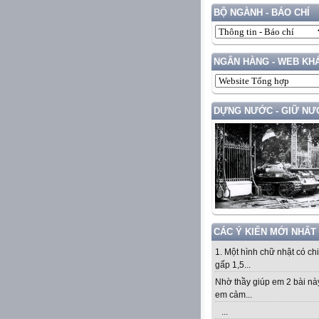
BỘ NGÀNH - BÁO CHÍ
NGÂN HÀNG - WEB KH
DỰNG NƯỚC - GIỮ NƯ
CÁC Ý KIẾN MỚI NHẤT
1. Một hình chữ nhật có ch
gấp 1,5...
Nhờ thầy giúp em 2 bài nà
em cảm...
...