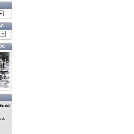
ÁC
ỚC
iều dài
y ạ,