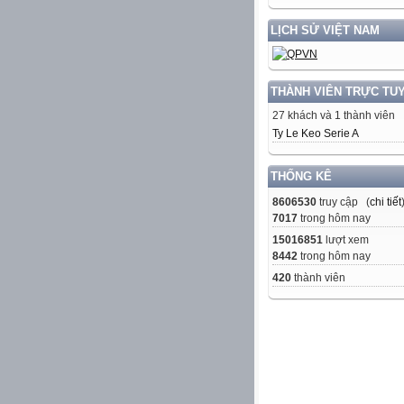
LỊCH SỬ VIỆT NAM
THÀNH VIÊN TRỰC TU
27 khách và 1 thành viên
Ty Le Keo Serie A
THỐNG KÊ
8606530
truy cập (
chi tiết
7017
trong hôm nay
15016851
lượt xem
8442
trong hôm nay
420
thành viên