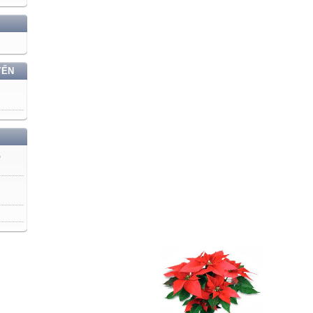
YẾN
)