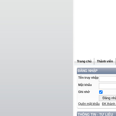
Trang chủ
Thành viên
ĐĂNG NHẬP
Tên truy nhập
Mật khẩu
Ghi nhớ
Quên mật khẩu
ĐK thành 
THÔNG TIN - TƯ LIỆU