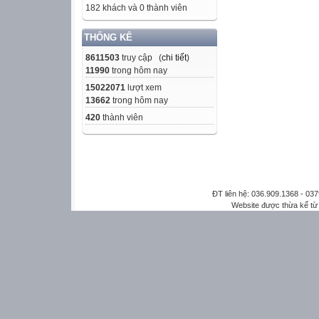
182 khách và 0 thành viên
THỐNG KÊ
8611503
truy cập (
chi tiết
)
11990
trong hôm nay
15022071
lượt xem
13662
trong hôm nay
420
thành viên
ĐT liên hệ: 036.909.1368 - 0
Website được thừa kế t