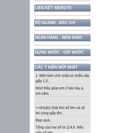
LIÊN KẾT WEBSITE
BỘ NGÀNH - BÁO CHÍ
NGÂN HÀNG - WEB KHÁC
DỰNG NƯỚC - GIỮ NƯỚC
CÁC Ý KIẾN MỚI NHẤT
1. Một hình chữ nhật có chiều dài
gấp 1,5...
Nhờ thầy giúp em 2 bài này ạ,
em cảm...
...
=>(Hoặc) Giải Khi số lớn và số
bé cùng gấp lên...
Đẹp quá...
Tổng của hai số là 114,6. Nếu
gấp số lớn...