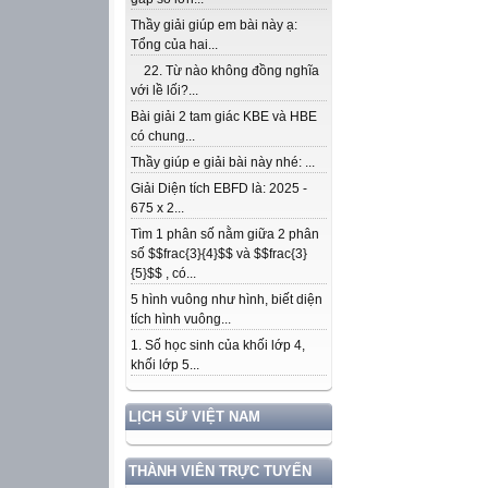
Thầy giải giúp em bài này ạ:
Tổng của hai...
22. Từ nào không đồng nghĩa
với lề lối?...
Bài giải 2 tam giác KBE và HBE
có chung...
Thầy giúp e giải bài này nhé: ...
Giải Diện tích EBFD là: 2025 -
675 x 2...
Tìm 1 phân số nằm giữa 2 phân
số $$frac{3}{4}$$ và $$frac{3}
{5}$$ , có...
5 hình vuông như hình, biết diện
tích hình vuông...
1. Số học sinh của khối lớp 4,
khối lớp 5...
LỊCH SỬ VIỆT NAM
THÀNH VIÊN TRỰC TUYẾN