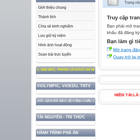
Trang nà
Giới thiệu chung
Truy cập tra
Thành tích
Bạn phải mở tra
Chia sẻ kinh nghiệm
khẩu đã đăng ký 
Lưu giữ kỷ niệm
Bạn làm gì ti
Hình ảnh hoạt động
Mở trang đă
Soạn bài trực tuyến
Quay trở lại 
LÀM THEO TƯ TƯỞNG, ĐẠO ĐỨC, PHONG CÁCH HỒ CHÍ MINH
VIOLYMPIC, VIOEDU, TNTV
HIỀN TÀI
 PHÁT TRIỂN ĐẤT NƯỚC GẮN VỚI BẢO VỆ VỮNG CHẮC CHỦ QUYỀN VÀ ĐỘC LẬP DÂN TỘC
TÀI NGUYÊN - TRI THỨC
HÀNH TRÌNH PHÁ ÁN