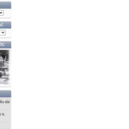
ÁC
ỚC
iều dài
y ạ,