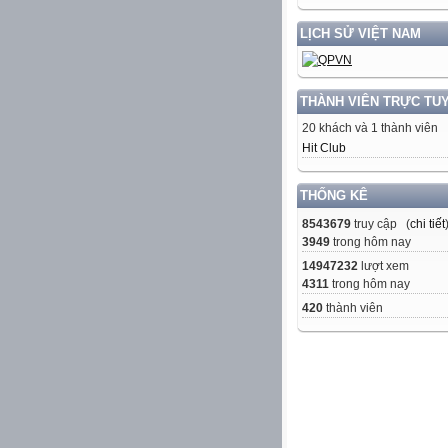
LỊCH SỬ VIỆT NAM
THÀNH VIÊN TRỰC TU
20 khách và 1 thành viên
Hit Club
THỐNG KÊ
8543679
truy cập (
chi tiết
3949
trong hôm nay
14947232
lượt xem
4311
trong hôm nay
420
thành viên