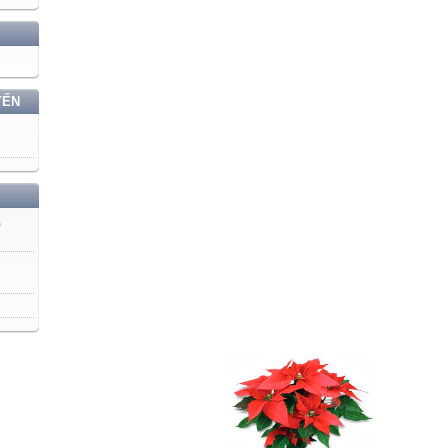
YẾN
)