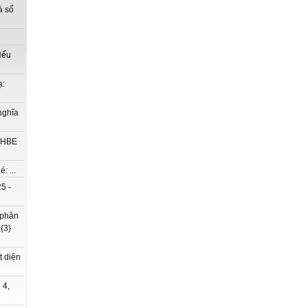
à số
Nếu
ạ:
nghĩa
à HBE
: ...
5 -
 phân
{3}
t diện
 4,