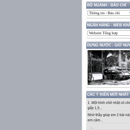
BỘ NGÀNH - BÁO CHÍ
NGÂN HÀNG - WEB KH
DỰNG NƯỚC - GIỮ NƯ
CÁC Ý KIẾN MỚI NHẤT
1. Một hình chữ nhật có ch
gấp 1,5...
Nhờ thầy giúp em 2 bài nà
em cảm...
...