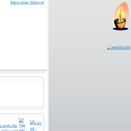
Đăng nhập / Đăng ký
Lịch
Vào
i luyện tập
sử -
bếp -