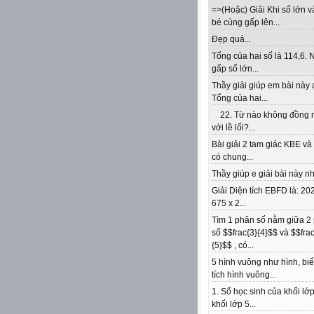
=>(Hoặc) Giải Khi số lớn v
bé cùng gấp lên...
Đẹp quá...
Tổng của hai số là 114,6. 
gấp số lớn...
Thầy giải giúp em bài này 
Tổng của hai...
22. Từ nào không đồng 
với lề lối?...
Bài giải 2 tam giác KBE v
có chung...
Thầy giúp e giải bài này nhé
Giải Diện tích EBFD là: 202
675 x 2...
Tìm 1 phân số nằm giữa 2
số $$frac{3}{4}$$ và $$frac
{5}$$ , có...
5 hình vuông như hình, biế
tích hình vuông...
1. Số học sinh của khối lớp
khối lớp 5...