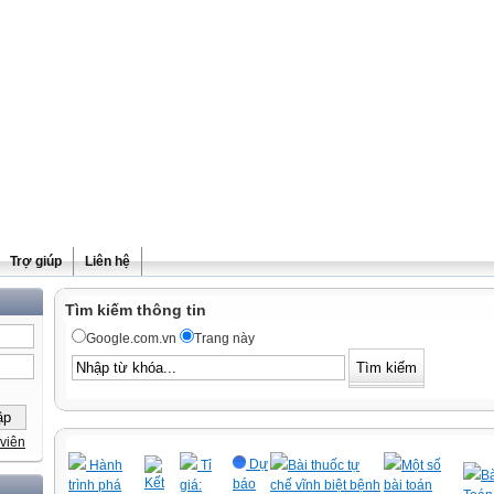
Trợ giúp
Liên hệ
Tìm kiếm thông tin
Google.com.vn
Trang này
viên
Dự
Hành
Tỉ
Bài thuốc tự
Một số
Bà
Kết
báo
trình phá
giá:
chế vĩnh biệt bệnh
bài toán