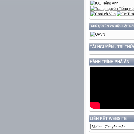
HÁT TRIỂN ĐẤT NƯỚC GẮN VỚI BẢO VỆ VỮNG CHẮC CHỦ QUYỀN VÀ ĐỘC LẬP DÂN TỘC!
TÀI NGUYÊN - TRI THỨ
HÀNH TRÌNH PHÁ ÁN
LIÊN KẾT WEBSITE