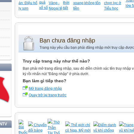
Toán-
quả
thời
án: Điệu hổ
Vàng -
xoang không tốn
chọn lọc ở
lớp 5
xổ số
tiết
ly sơn
Ngoại tệ
tiền
Tiểu học
Bạn chưa đăng nhập
Trang này yêu cầu bạn phải đăng nhập mới truy cập được
Truy cập trang này như thế nào?
HỌC TẬP VÀ LÀM THEO TƯ TƯỞNG, ĐẠO ĐỨC, PHONG CÁCH HỒ CHÍ MINH
Bạn phải mở trang đăng nhập, sau đó điền chính xác tên truy nhập 
ký rồi nhấn nút "Đăng nhập" ở phía dưới.
Bạn làm gì tiếp theo?
Mở trang đăng nhập
Quay trở lại trang trước
Thờ
TNTV
Chuyển
Thế giới chỉ
Điểm danh
Trang 
Bài
Thần
đổi bảng
có Nga, Mỹ mới
vũ khí chống
vũ khí hi
thuốc
Tài,Thổ