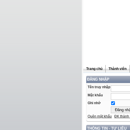
Trang chủ
Thành viên
ĐĂNG NHẬP
Tên truy nhập
Mật khẩu
Ghi nhớ
Quên mật khẩu
ĐK thành 
THÔNG TIN - TƯ LIỆU