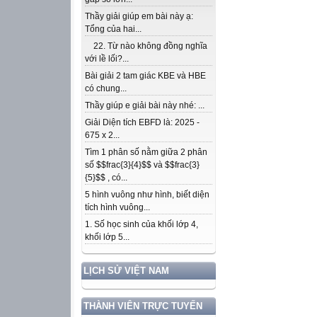
Thầy giải giúp em bài này ạ:
Tổng của hai...
22. Từ nào không đồng nghĩa
với lề lối?...
Bài giải 2 tam giác KBE và HBE
có chung...
Thầy giúp e giải bài này nhé: ...
Giải Diện tích EBFD là: 2025 -
675 x 2...
Tìm 1 phân số nằm giữa 2 phân
số $$frac{3}{4}$$ và $$frac{3}
{5}$$ , có...
5 hình vuông như hình, biết diện
tích hình vuông...
1. Số học sinh của khối lớp 4,
khối lớp 5...
LỊCH SỬ VIỆT NAM
THÀNH VIÊN TRỰC TUYẾN