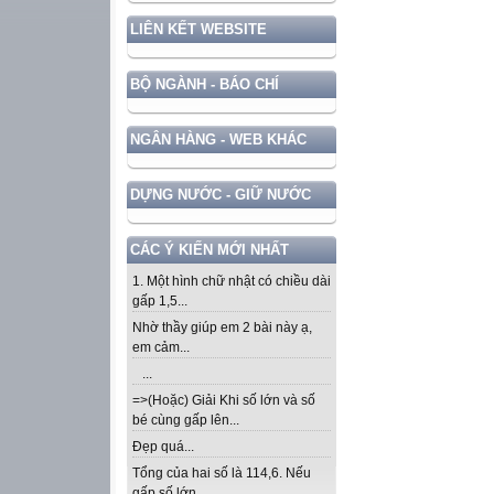
LIÊN KẾT WEBSITE
BỘ NGÀNH - BÁO CHÍ
NGÂN HÀNG - WEB KHÁC
DỰNG NƯỚC - GIỮ NƯỚC
CÁC Ý KIẾN MỚI NHẤT
1. Một hình chữ nhật có chiều dài
gấp 1,5...
Nhờ thầy giúp em 2 bài này ạ,
em cảm...
...
=>(Hoặc) Giải Khi số lớn và số
bé cùng gấp lên...
Đẹp quá...
Tổng của hai số là 114,6. Nếu
gấp số lớn...