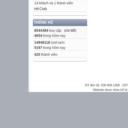
14 khách và 1 thành viên
Hit Club
THỐNG KÊ
8544384
truy cập (
chi tiết
)
4654
trong hôm nay
14948118
lượt xem
5197
trong hôm nay
420
thành viên
ĐT liên hệ: 036.909.1368 - 0
Website được thừa kế t