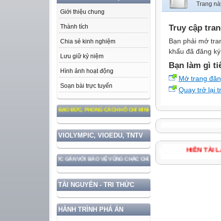
Trang nà
Giới thiệu chung
Truy cập tra
Thành tích
Bạn phải mở tra
Chia sẻ kinh nghiệm
khẩu đã đăng ký 
Lưu giữ kỷ niệm
Bạn làm gì ti
Hình ảnh hoạt động
Mở trang đă
Soạn bài trực tuyến
Quay trở lại 
M THEO TƯ TƯỞNG, ĐẠO ĐỨC, PHONG CÁCH HỒ CHÍ MINH
VIOLYMPIC, VIOEDU, TNTV
HIỀN T
HÁT TRIỂN ĐẤT NƯỚC GẮN VỚI BẢO VỆ VỮNG CHẮC CHỦ QUYỀN VÀ ĐỘC LẬP DÂN TỘC!
TÀI NGUYÊN - TRI THỨC
HÀNH TRÌNH PHÁ ÁN