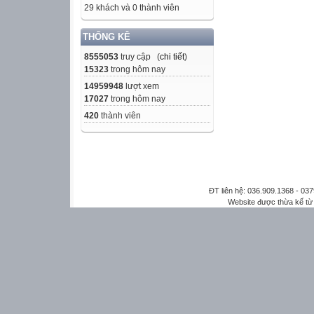
29 khách và 0 thành viên
THỐNG KÊ
8555053
truy cập (
chi tiết
)
15323
trong hôm nay
14959948
lượt xem
17027
trong hôm nay
420
thành viên
ĐT liên hệ: 036.909.1368 - 0
Website được thừa kế t