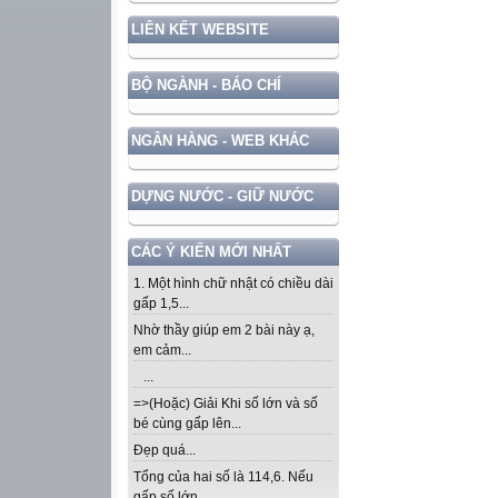
LIÊN KẾT WEBSITE
BỘ NGÀNH - BÁO CHÍ
NGÂN HÀNG - WEB KHÁC
DỰNG NƯỚC - GIỮ NƯỚC
CÁC Ý KIẾN MỚI NHẤT
1. Một hình chữ nhật có chiều dài
gấp 1,5...
Nhờ thầy giúp em 2 bài này ạ,
em cảm...
...
=>(Hoặc) Giải Khi số lớn và số
bé cùng gấp lên...
Đẹp quá...
Tổng của hai số là 114,6. Nếu
gấp số lớn...