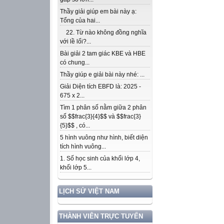
Thầy giải giúp em bài này ạ:
Tổng của hai...
22. Từ nào không đồng nghĩa
với lề lối?...
Bài giải 2 tam giác KBE và HBE
có chung...
Thầy giúp e giải bài này nhé: ...
Giải Diện tích EBFD là: 2025 -
675 x 2...
Tìm 1 phân số nằm giữa 2 phân
số $$frac{3}{4}$$ và $$frac{3}
{5}$$ , có...
5 hình vuông như hình, biết diện
tích hình vuông...
1. Số học sinh của khối lớp 4,
khối lớp 5...
LỊCH SỬ VIỆT NAM
THÀNH VIÊN TRỰC TUYẾN