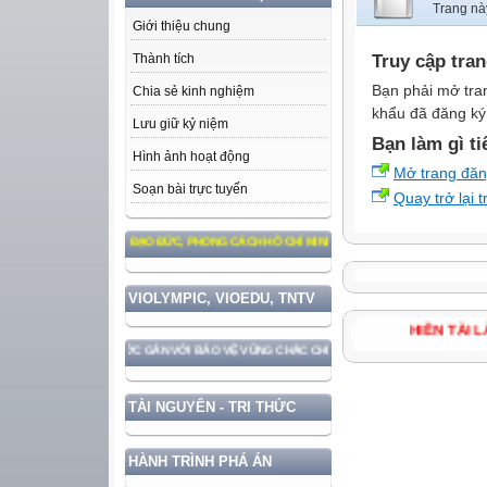
Trang nà
Giới thiệu chung
Truy cập tra
Thành tích
Bạn phải mở tra
Chia sẻ kinh nghiệm
khẩu đã đăng ký 
Lưu giữ kỷ niệm
Bạn làm gì ti
Hình ảnh hoạt động
Mở trang đă
Soạn bài trực tuyến
Quay trở lại 
M THEO TƯ TƯỞNG, ĐẠO ĐỨC, PHONG CÁCH HỒ CHÍ MINH
VIOLYMPIC, VIOEDU, TNTV
HIỀN TÀ
HÁT TRIỂN ĐẤT NƯỚC GẮN VỚI BẢO VỆ VỮNG CHẮC CHỦ QUYỀN VÀ ĐỘC LẬP DÂN TỘC!
TÀI NGUYÊN - TRI THỨC
HÀNH TRÌNH PHÁ ÁN