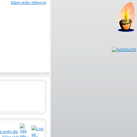
Đăng nhập / Đăng ký
Lịch
Vào
i luyện tập
sử -
bếp -