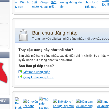
Toán-
quả
thời
án: Điệu hổ
Vàng -
xoang không tốn
chọn lọc ở
lớp 5
xổ số
tiết
ly sơn
Ngoại tệ
tiền
Tiểu học
Bạn chưa đăng nhập
Trang này yêu cầu bạn phải đăng nhập mới truy cập được
Truy cập trang này như thế nào?
HỌC TẬP VÀ LÀM THEO TƯ TƯỞNG, ĐẠO ĐỨC, PHONG CÁCH HỒ CHÍ MINH
Bạn phải mở trang đăng nhập, sau đó điền chính xác tên truy nhập 
ký rồi nhấn nút "Đăng nhập" ở phía dưới.
Bạn làm gì tiếp theo?
Mở trang đăng nhập
Quay trở lại trang trước
Thờ
TNTV
Chuyển
Thế giới chỉ
Điểm danh
Trang 
Bài
Thần
đổi bảng
có Nga, Mỹ mới
vũ khí chống
vũ khí hi
thuốc
Tài,Thổ