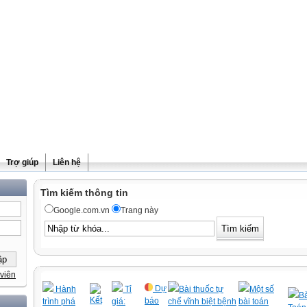
Trợ giúp
Liên hệ
Tìm kiếm thông tin
Google.com.vn
Trang này
viên
Dự
Hành
Tỉ
Bài thuốc tự
Một số
Bà
Kết
báo
trình phá
giá:
chế vĩnh biệt bệnh
bài toán