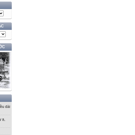
ÁC
ỚC
iều dài
y ạ,