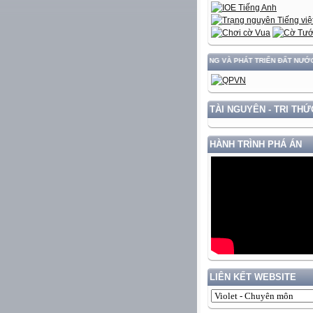
XÂY DỰNG VÀ PHÁT TRIỂN ĐẤT NƯỚC GẮN V
TÀI NGUYÊN - TRI THỨ
HÀNH TRÌNH PHÁ ÁN
LIÊN KẾT WEBSITE