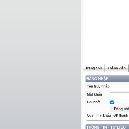
Trang chủ
Thành viên
ĐĂNG NHẬP
Tên truy nhập
Mật khẩu
Ghi nhớ
Quên mật khẩu
ĐK thành 
THÔNG TIN - TƯ LIỆU