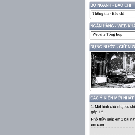
BỘ NGÀNH - BÁO CHÍ
NGÂN HÀNG - WEB KH
DỰNG NƯỚC - GIỮ NƯ
CÁC Ý KIẾN MỚI NHẤT
1. Một hình chữ nhật có ch
gấp 1,5...
Nhờ thầy giúp em 2 bài nà
em cảm...
...