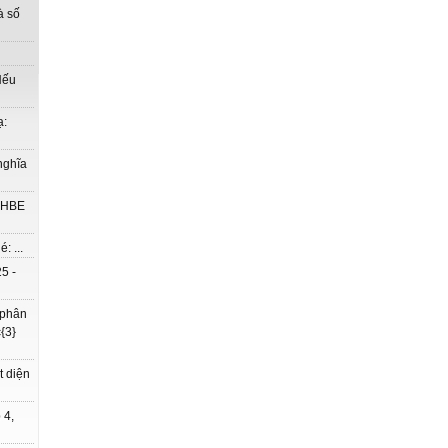
à số
Nếu
ạ:
nghĩa
à HBE
: ...
5 -
 phân
{3}
t diện
 4,