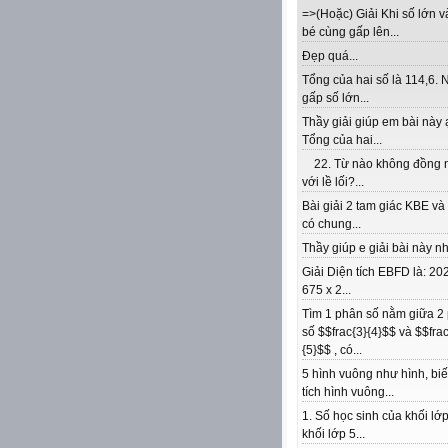
=>(Hoặc) Giải Khi số lớn v
bé cùng gấp lên...
Đẹp quá...
Tổng của hai số là 114,6. 
gấp số lớn...
Thầy giải giúp em bài này 
Tổng của hai...
22. Từ nào không đồng 
với lề lối?...
Bài giải 2 tam giác KBE v
có chung...
Thầy giúp e giải bài này nhé
Giải Diện tích EBFD là: 202
675 x 2...
Tìm 1 phân số nằm giữa 2
số $$frac{3}{4}$$ và $$frac
{5}$$ , có...
5 hình vuông như hình, biế
tích hình vuông...
1. Số học sinh của khối lớp
khối lớp 5...