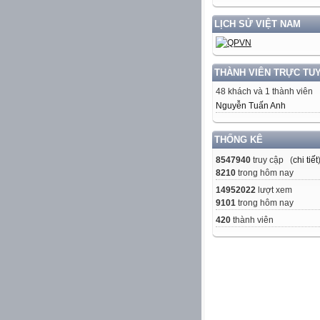
LỊCH SỬ VIỆT NAM
THÀNH VIÊN TRỰC TU
48 khách và 1 thành viên
Nguyễn Tuấn Anh
THỐNG KÊ
8547940
truy cập (
chi tiết
8210
trong hôm nay
14952022
lượt xem
9101
trong hôm nay
420
thành viên