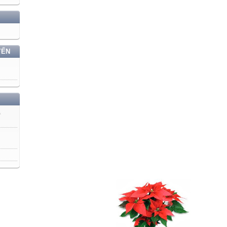
YẾN
)