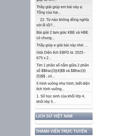
Thầy giải giúp em bài này ạ:
Tổng của hai...
22. Từ nào không đồng nghĩa
với lề lối?...
Bài giải 2 tam giác KBE và HBE
có chung...
Thầy giúp e giải bài này nhé: ...
Giải Diện tích EBFD là: 2025 -
675 x 2...
Tìm 1 phân số nằm giữa 2 phân
số $$frac{3}{4}$$ và $$frac{3}
{5}$$ , có...
5 hình vuông như hình, biết diện
tích hình vuông...
1. Số học sinh của khối lớp 4,
khối lớp 5...
LỊCH SỬ VIỆT NAM
THÀNH VIÊN TRỰC TUYẾN