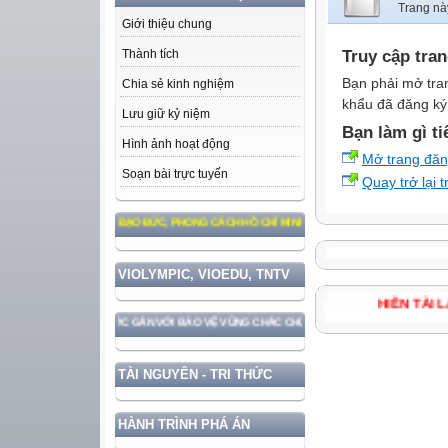
Trang nà
Giới thiệu chung
Truy cập tra
Thành tích
Bạn phải mở tra
Chia sẻ kinh nghiệm
khẩu đã đăng ký 
Lưu giữ kỷ niệm
Bạn làm gì ti
Hình ảnh hoạt động
Mở trang đă
Soạn bài trực tuyến
Quay trở lại 
M THEO TƯ TƯỞNG, ĐẠO ĐỨC, PHONG CÁCH HỒ CHÍ MINH
VIOLYMPIC, VIOEDU, TNTV
HIỀN T
HÁT TRIỂN ĐẤT NƯỚC GẮN VỚI BẢO VỆ VỮNG CHẮC CHỦ QUYỀN VÀ ĐỘC LẬP DÂN TỘC!
TÀI NGUYÊN - TRI THỨC
HÀNH TRÌNH PHÁ ÁN