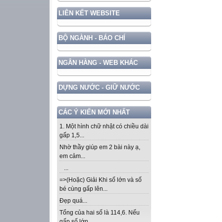
LIÊN KẾT WEBSITE
BỘ NGÀNH - BÁO CHÍ
NGÂN HÀNG - WEB KHÁC
DỰNG NƯỚC - GIỮ NƯỚC
CÁC Ý KIẾN MỚI NHẤT
1. Một hình chữ nhật có chiều dài
gấp 1,5...
Nhờ thầy giúp em 2 bài này ạ,
em cảm...
...
=>(Hoặc) Giải Khi số lớn và số
bé cùng gấp lên...
Đẹp quá...
Tổng của hai số là 114,6. Nếu
gấp số lớn...