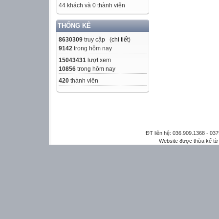
44 khách và 0 thành viên
THỐNG KÊ
8630309
truy cập (
chi tiết
)
9142
trong hôm nay
15043431
lượt xem
10856
trong hôm nay
420
thành viên
ĐT liên hệ: 036.909.1368 - 0
Website được thừa kế t