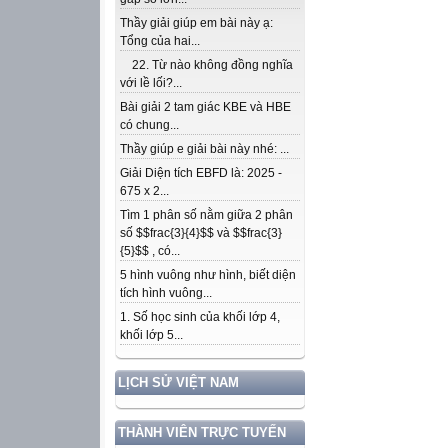
Thầy giải giúp em bài này ạ:
Tổng của hai...
22. Từ nào không đồng nghĩa
với lề lối?...
Bài giải 2 tam giác KBE và HBE
có chung...
Thầy giúp e giải bài này nhé: ...
Giải Diện tích EBFD là: 2025 -
675 x 2...
Tìm 1 phân số nằm giữa 2 phân
số $$frac{3}{4}$$ và $$frac{3}
{5}$$ , có...
5 hình vuông như hình, biết diện
tích hình vuông...
1. Số học sinh của khối lớp 4,
khối lớp 5...
LỊCH SỬ VIỆT NAM
THÀNH VIÊN TRỰC TUYẾN