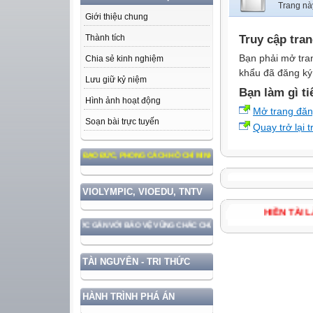
Trang nà
Giới thiệu chung
Truy cập tra
Thành tích
Bạn phải mở tra
Chia sẻ kinh nghiệm
khẩu đã đăng ký 
Lưu giữ kỷ niệm
Bạn làm gì ti
Hình ảnh hoạt động
Mở trang đă
Soạn bài trực tuyến
Quay trở lại 
M THEO TƯ TƯỞNG, ĐẠO ĐỨC, PHONG CÁCH HỒ CHÍ MINH
VIOLYMPIC, VIOEDU, TNTV
HIỀN T
HÁT TRIỂN ĐẤT NƯỚC GẮN VỚI BẢO VỆ VỮNG CHẮC CHỦ QUYỀN VÀ ĐỘC LẬP DÂN TỘC!
TÀI NGUYÊN - TRI THỨC
HÀNH TRÌNH PHÁ ÁN