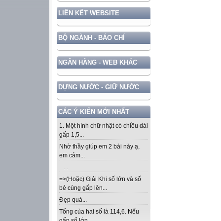
LIÊN KẾT WEBSITE
BỘ NGÀNH - BÁO CHÍ
NGÂN HÀNG - WEB KHÁC
DỰNG NƯỚC - GIỮ NƯỚC
CÁC Ý KIẾN MỚI NHẤT
1. Một hình chữ nhật có chiều dài
gấp 1,5...
Nhờ thầy giúp em 2 bài này ạ,
em cảm...
...
=>(Hoặc) Giải Khi số lớn và số
bé cùng gấp lên...
Đẹp quá...
Tổng của hai số là 114,6. Nếu
gấp số lớn...