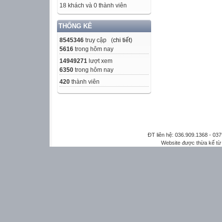
18 khách và 0 thành viên
THỐNG KÊ
8545346
truy cập (
chi tiết
)
5616
trong hôm nay
14949271
lượt xem
6350
trong hôm nay
420
thành viên
ĐT liên hệ: 036.909.1368 - 0
Website được thừa kế t