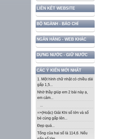
LIÊN KẾT WEBSITE
BỘ NGÀNH - BÁO CHÍ
NGÂN HÀNG - WEB KHÁC
DỰNG NƯỚC - GIỮ NƯỚC
CÁC Ý KIẾN MỚI NHẤT
1. Một hình chữ nhật có chiều dài
gấp 1,5...
Nhờ thầy giúp em 2 bài này ạ,
em cảm...
...
=>(Hoặc) Giải Khi số lớn và số
bé cùng gấp lên...
Đẹp quá...
Tổng của hai số là 114,6. Nếu
gấp số lớn...