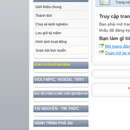
Trang nà
Giới thiệu chung
Truy cập tra
Thành tích
Bạn phải mở tra
Chia sẻ kinh nghiệm
khẩu đã đăng ký 
Lưu giữ kỷ niệm
Bạn làm gì ti
Hình ảnh hoạt động
Mở trang đă
Soạn bài trực tuyến
Quay trở lại 
ƯỞNG, ĐẠO ĐỨC, PHONG CÁCH HỒ CHÍ MINH
VIOLYMPIC, VIOEDU, TNTV
ẤT NƯỚC GẮN VỚI BẢO VỆ VỮNG CHẮC CHỦ QUYỀN VÀ ĐỘC LẬP DÂN TỘC!
TÀI NGUYÊN - TRI THỨC
HÀNH TRÌNH PHÁ ÁN