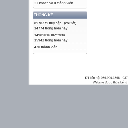
21 khách và 0 thành viên
THỐNG KÊ
8578275
truy cập (
chi tiết
)
14774
trong hôm nay
14985016
lượt xem
15942
trong hôm nay
420
thành viên
ĐT liên hệ: 036.909.1368 - 0
Website được thừa kế t