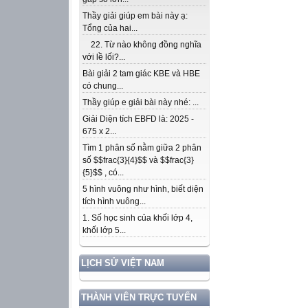
Thầy giải giúp em bài này ạ:
Tổng của hai...
22. Từ nào không đồng nghĩa
với lề lối?...
Bài giải 2 tam giác KBE và HBE
có chung...
Thầy giúp e giải bài này nhé: ...
Giải Diện tích EBFD là: 2025 -
675 x 2...
Tìm 1 phân số nằm giữa 2 phân
số $$frac{3}{4}$$ và $$frac{3}
{5}$$ , có...
5 hình vuông như hình, biết diện
tích hình vuông...
1. Số học sinh của khối lớp 4,
khối lớp 5...
LỊCH SỬ VIỆT NAM
THÀNH VIÊN TRỰC TUYẾN