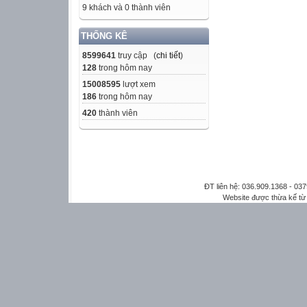
9 khách và 0 thành viên
THỐNG KÊ
8599641
truy cập (
chi tiết
)
128
trong hôm nay
15008595
lượt xem
186
trong hôm nay
420
thành viên
ĐT liên hệ: 036.909.1368 - 0
Website được thừa kế t