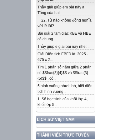
Thầy giải giúp em bài này ạ:
Tổng của hai...
22. Từ nào không đồng nghĩa
với lề lối?...
Bài giải 2 tam giác KBE và HBE
có chung...
Thầy giúp e giải bài này nhé: ...
Giải Diện tích EBFD là: 2025 -
675 x 2...
Tìm 1 phân số nằm giữa 2 phân
số $$frac{3}{4}$$ và $$frac{3}
{5}$$ , có...
5 hình vuông như hình, biết diện
tích hình vuông...
1. Số học sinh của khối lớp 4,
khối lớp 5...
LỊCH SỬ VIỆT NAM
THÀNH VIÊN TRỰC TUYẾN