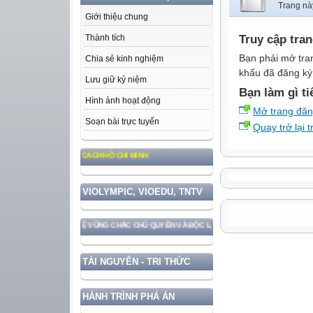
Trang nà
Giới thiệu chung
Truy cập tra
Thành tích
Bạn phải mở tra
Chia sẻ kinh nghiệm
khẩu đã đăng ký 
Lưu giữ kỷ niệm
Bạn làm gì ti
Hình ảnh hoạt động
Mở trang đă
Soạn bài trực tuyến
Quay trở lại 
 ĐẠO ĐỨC, PHONG CÁCH HỒ CHÍ MINH
VIOLYMPIC, VIOEDU, TNTV
ỚC GẮN VỚI BẢO VỆ VỮNG CHẮC CHỦ QUYỀN VÀ ĐỘC LẬP DÂN TỘC!
TÀI NGUYÊN - TRI THỨC
HÀNH TRÌNH PHÁ ÁN