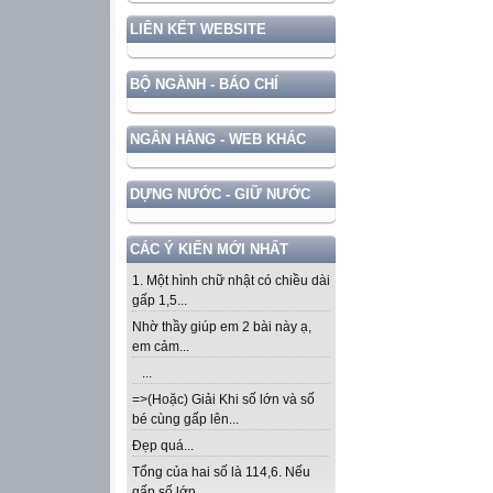
LIÊN KẾT WEBSITE
BỘ NGÀNH - BÁO CHÍ
NGÂN HÀNG - WEB KHÁC
DỰNG NƯỚC - GIỮ NƯỚC
CÁC Ý KIẾN MỚI NHẤT
1. Một hình chữ nhật có chiều dài
gấp 1,5...
Nhờ thầy giúp em 2 bài này ạ,
em cảm...
...
=>(Hoặc) Giải Khi số lớn và số
bé cùng gấp lên...
Đẹp quá...
Tổng của hai số là 114,6. Nếu
gấp số lớn...