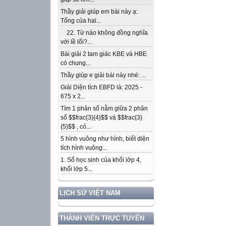
Thầy giải giúp em bài này ạ:
Tổng của hai...
22. Từ nào không đồng nghĩa
với lề lối?...
Bài giải 2 tam giác KBE và HBE
có chung...
Thầy giúp e giải bài này nhé: ...
Giải Diện tích EBFD là: 2025 -
675 x 2...
Tìm 1 phân số nằm giữa 2 phân
số $$frac{3}{4}$$ và $$frac{3}
{5}$$ , có...
5 hình vuông như hình, biết diện
tích hình vuông...
1. Số học sinh của khối lớp 4,
khối lớp 5...
LỊCH SỬ VIỆT NAM
THÀNH VIÊN TRỰC TUYẾN