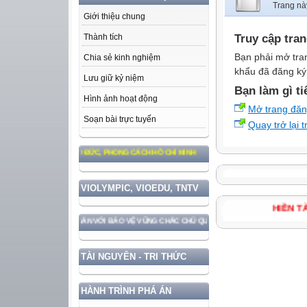
Trang nà
Giới thiệu chung
Truy cập tra
Thành tích
Bạn phải mở tra
Chia sẻ kinh nghiệm
khẩu đã đăng ký 
Lưu giữ kỷ niệm
Bạn làm gì ti
Hình ảnh hoạt động
Mở trang đă
Soạn bài trực tuyến
Quay trở lại 
EO TƯ TƯỞNG, ĐẠO ĐỨC, PHONG CÁCH HỒ CHÍ MINH
VIOLYMPIC, VIOEDU, TNTV
HIỀN
 TRIỂN ĐẤT NƯỚC GẮN VỚI BẢO VỆ VỮNG CHẮC CHỦ QUYỀN VÀ ĐỘC LẬP DÂN TỘC!
TÀI NGUYÊN - TRI THỨC
HÀNH TRÌNH PHÁ ÁN