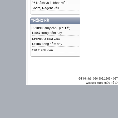
86 khách và 1 thành viên
Godrej Regent Pảk
THỐNG KÊ
8518905
truy cập (
chi tiết
)
11447
trong hôm nay
14920654
lượt xem
13184
trong hôm nay
420
thành viên
ĐT liên hệ: 036.909.1368 - 0
Website được thừa kế t