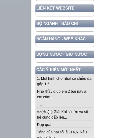
LIÊN KẾT WEBSITE
BỘ NGÀNH - BÁO CHÍ
NGÂN HÀNG - WEB KHÁC
DỰNG NƯỚC - GIỮ NƯỚC
CÁC Ý KIẾN MỚI NHẤT
1. Một hình chữ nhật có chiều dài
gấp 1,5...
Nhờ thầy giúp em 2 bài này ạ,
em cảm...
...
=>(Hoặc) Giải Khi số lớn và số
bé cùng gấp lên...
Đẹp quá...
Tổng của hai số là 114,6. Nếu
gấp số lớn...