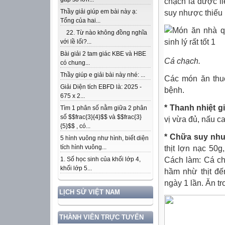
chạch là dược l
Thầy giải giúp em bài này ạ:
suy nhược thiếu m
Tổng của hai...
22. Từ nào không đồng nghĩa
với lề lối?...
Bài giải 2 tam giác KBE và HBE
Cá chạch.
có chung...
Thầy giúp e giải bài này nhé: ...
Các món ăn thuố
Giải Diện tích EBFD là: 2025 -
bệnh.
675 x 2...
* Thanh nhiệt 
Tìm 1 phân số nằm giữa 2 phân
số $$frac{3}{4}$$ và $$frac{3}
vị vừa đủ, nấu c
{5}$$ , có...
* Chữa suy như
5 hình vuông như hình, biết diện
tích hình vuông...
thịt lợn nạc 50g
Cách làm: Cá chạ
1. Số học sinh của khối lớp 4,
khối lớp 5...
hầm nhừ thịt đế
ngày 1 lần. Ăn tr
LỊCH SỬ VIỆT NAM
THÀNH VIÊN TRỰC TUYẾN