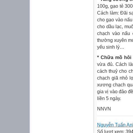
100g, gạo tẻ 300
Cách làm: Đãi sạ
cho gạo vào nấu 
cho dầu lạc, mu
chạch vào nấu 
thường xuyên mó
yếu sinh lý…
* Chữa mồ hôi 
vừa đủ. Cách là
cách thuỷ cho ch
chạch giã nhỏ l
xương chạch quấ
gia vị vào đảo đề
liền 5 ngày.
NNVN
Nguyễn Tuấn An
Số lượt xem: 39