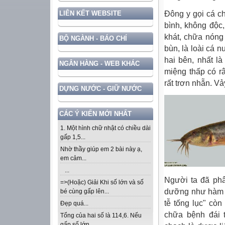
Đông y gọi cá ch
LIÊN KẾT WEBSITE
bình, không độc,
khát, chữa nóng
BỘ NGÀNH - BÁO CHÍ
bùn, là loài cá n
hai bên, nhất l
NGÂN HÀNG - WEB KHÁC
miệng thấp có r
rất trơn nhẵn. Vả
DỰNG NƯỚC - GIỮ NƯỚC
CÁC Ý KIẾN MỚI NHẤT
1. Một hình chữ nhật có chiều dài
gấp 1,5...
Nhờ thầy giúp em 2 bài này ạ,
em cảm...
...
Người ta đã phâ
=>(Hoặc) Giải Khi số lớn và số
dưỡng như hàm l
bé cùng gấp lên...
tễ tống lục" còn
Đẹp quá...
chữa bệnh đái 
Tổng của hai số là 114,6. Nếu
gấp số lớn...