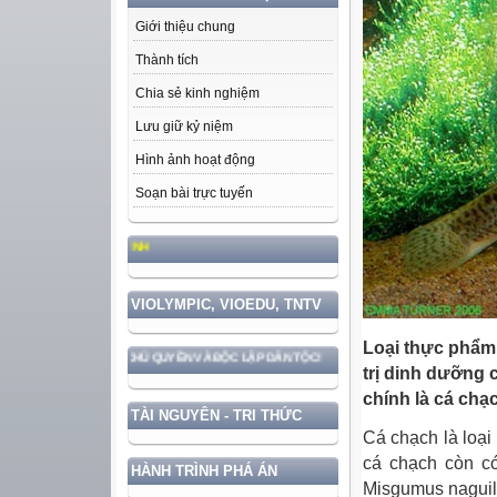
Giới thiệu chung
Thành tích
Chia sẻ kinh nghiệm
Lưu giữ kỷ niệm
Hình ảnh hoạt động
Soạn bài trực tuyến
HỌC TẬP VÀ LÀM THEO TƯ TƯỞNG
VIOLYMPIC, VIOEDU, TNTV
Loại thực phẩm 
Ệ VỮNG CHẮC CHỦ QUYỀN VÀ ĐỘC LẬP DÂN TỘC!
trị dinh dưỡng 
chính là cá chạ
TÀI NGUYÊN - TRI THỨC
Cá chạch là loại
cá chạch còn có
HÀNH TRÌNH PHÁ ÁN
Misgumus naguil