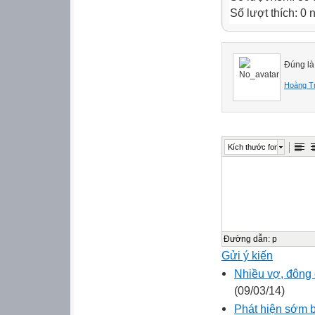
Số lượt thích: 0
Đúng là
Hoàng T
Kích thước font
Đường dẫn
:
p
Gửi ý kiến
Nhiều vợ, đông 
(09/03/14)
Phát hiện sớm 