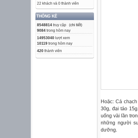
22 khách và 0 thành viên
THỐNG KÊ
8548814
truy cập (
chi tiết
)
9084
trong hôm nay
14953040
lượt xem
10119
trong hôm nay
420
thành viên
Hoặc: Cá chạch 
30g, đại táo 15g
uống vài lần tro
những người su
dưỡng.