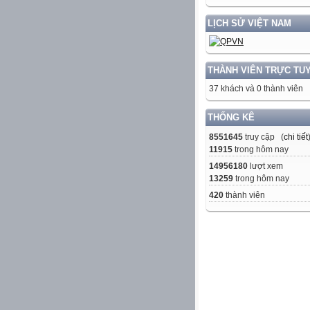
LỊCH SỬ VIỆT NAM
THÀNH VIÊN TRỰC TU
37 khách và 0 thành viên
THỐNG KÊ
8551645
truy cập (
chi tiết
11915
trong hôm nay
14956180
lượt xem
13259
trong hôm nay
420
thành viên