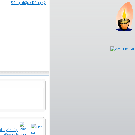
Đăng nhập / Đăng ký
Lịch
Vào
i luyện tập
sử -
bếp -