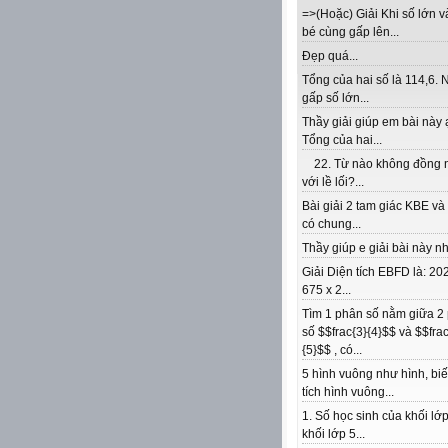
=>(Hoặc) Giải Khi số lớn v
bé cùng gấp lên...
Đẹp quá...
Tổng của hai số là 114,6. 
gấp số lớn...
Thầy giải giúp em bài này 
Tổng của hai...
22. Từ nào không đồng 
với lề lối?...
Bài giải 2 tam giác KBE v
có chung...
Thầy giúp e giải bài này nhé
Giải Diện tích EBFD là: 202
675 x 2...
Tìm 1 phân số nằm giữa 2
số $$frac{3}{4}$$ và $$frac
{5}$$ , có...
5 hình vuông như hình, biế
tích hình vuông...
1. Số học sinh của khối lớp
khối lớp 5...