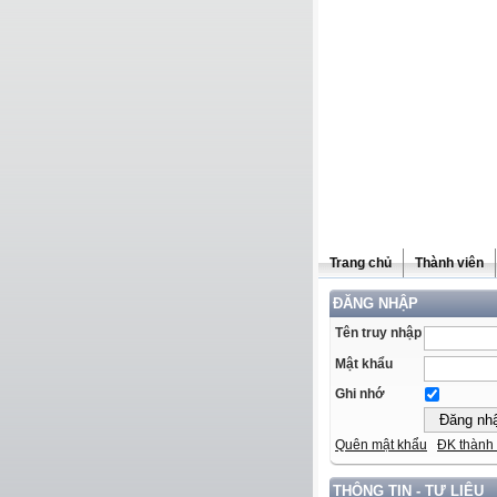
Trang chủ
Thành viên
ĐĂNG NHẬP
Tên truy nhập
Mật khẩu
Ghi nhớ
Quên mật khẩu
ĐK thành 
THÔNG TIN - TƯ LIỆU