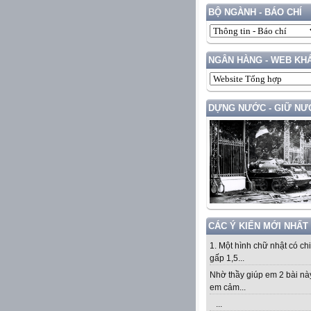
BỘ NGÀNH - BÁO CHÍ
NGÂN HÀNG - WEB KH
DỰNG NƯỚC - GIỮ NƯ
CÁC Ý KIẾN MỚI NHẤT
1. Một hình chữ nhật có ch
gấp 1,5...
Nhờ thầy giúp em 2 bài nà
em cảm...
...