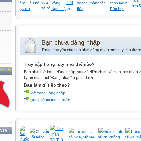
Toán-
quả
thời
án: Điệu hổ
Vàng -
xoang không tốn
chọn lọc ở
lớp 5
xổ số
tiết
ly sơn
Ngoại tệ
tiền
Tiểu học
Bạn chưa đăng nhập
Trang này yêu cầu bạn phải đăng nhập mới truy cập được
Truy cập trang này như thế nào?
 THEO TƯ TƯỞNG, ĐẠO ĐỨC, PHONG CÁCH HỒ CHÍ MINH
Bạn phải mở trang đăng nhập, sau đó điền chính xác tên truy nhập 
ký rồi nhấn nút "Đăng nhập" ở phía dưới.
Bạn làm gì tiếp theo?
Mở trang đăng nhập
Quay trở lại trang trước
Thờ
TNTV
Chuyển
Thế giới chỉ
Điểm danh
Trang 
Bài
Thần
đổi bảng
có Nga, Mỹ mới
vũ khí chống
vũ khí hi
thuốc
Tài,Thổ