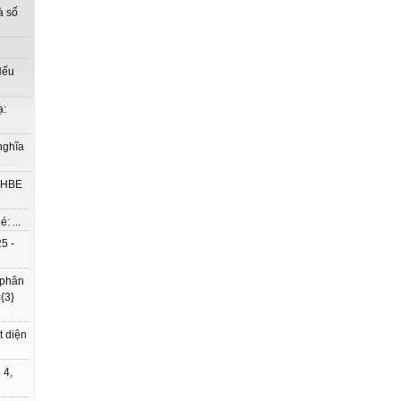
à số
Nếu
ạ:
nghĩa
à HBE
: ...
5 -
 phân
{3}
t diện
 4,