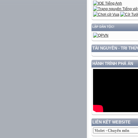
 GẮN VỚI BẢO VỆ VỮNG CHẮC CHỦ QUYỀN VÀ ĐỘC LẬP DÂN TỘC!
TÀI NGUYÊN - TRI THỨ
HÀNH TRÌNH PHÁ ÁN
LIÊN KẾT WEBSITE