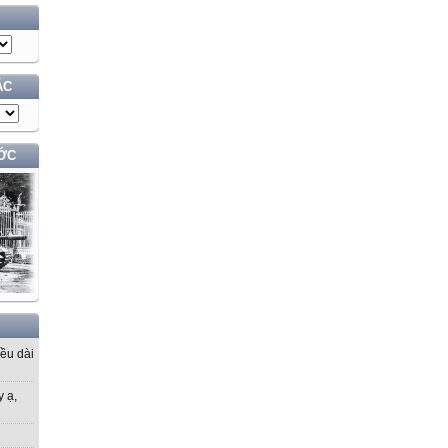
ÁC
ỚC
iều dài
y ạ,