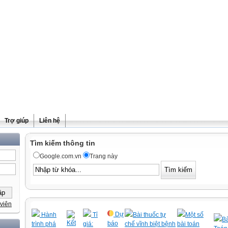
Trợ giúp
Liên hệ
Tìm kiếm thông tin
Google.com.vn
Trang này
viên
Dự
Hành
Tỉ
Bài thuốc tự
Một số
Bà
Kết
báo
trình phá
giá:
chế vĩnh biệt bệnh
bài toán