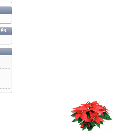
YẾN
)