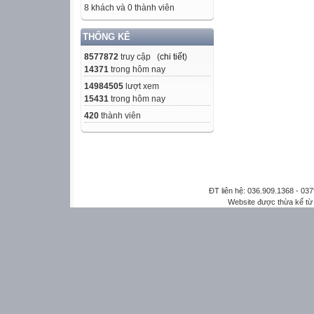
8 khách và 0 thành viên
THỐNG KÊ
8577872
truy cập (
chi tiết
)
14371
trong hôm nay
14984505
lượt xem
15431
trong hôm nay
420
thành viên
ĐT liên hệ: 036.909.1368 - 0
Website được thừa kế t