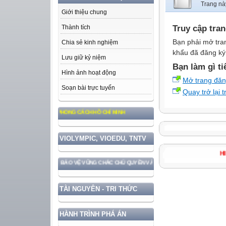
Trang nà
Giới thiệu chung
Truy cập tra
Thành tích
Bạn phải mở tra
Chia sẻ kinh nghiệm
khẩu đã đăng ký 
Lưu giữ kỷ niệm
Bạn làm gì ti
Hình ảnh hoạt động
Mở trang đă
Soạn bài trực tuyến
Quay trở lại 
TƯỞNG, ĐẠO ĐỨC, PHONG CÁCH HỒ CHÍ MINH
VIOLYMPIC, VIOEDU, TNTV
ĐẤT NƯỚC GẮN VỚI BẢO VỆ VỮNG CHẮC CHỦ QUYỀN VÀ ĐỘC LẬP DÂN TỘC!
TÀI NGUYÊN - TRI THỨC
HÀNH TRÌNH PHÁ ÁN