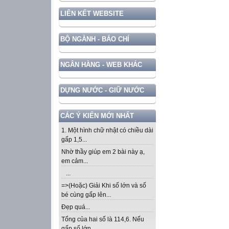
LIÊN KẾT WEBSITE
BỘ NGÀNH - BÁO CHÍ
NGÂN HÀNG - WEB KHÁC
DỰNG NƯỚC - GIỮ NƯỚC
CÁC Ý KIẾN MỚI NHẤT
1. Một hình chữ nhật có chiều dài
gấp 1,5...
Nhờ thầy giúp em 2 bài này ạ,
em cảm...
...
=>(Hoặc) Giải Khi số lớn và số
bé cùng gấp lên...
Đẹp quá...
Tổng của hai số là 114,6. Nếu
gấp số lớn...