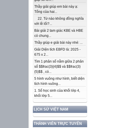
Thầy giải giúp em bài này ạ:
Tổng của hai...
22. Từ nào không đồng nghĩa
với lề lối?...
Bài giải 2 tam giác KBE và HBE
có chung...
Thầy giúp e giải bài này nhé: ...
Giải Diện tích EBFD là: 2025 -
675 x 2...
Tìm 1 phân số nằm giữa 2 phân
số $$frac{3}{4}$$ và $$frac{3}
{5}$$ , có...
5 hình vuông như hình, biết diện
tích hình vuông...
1. Số học sinh của khối lớp 4,
khối lớp 5...
LỊCH SỬ VIỆT NAM
THÀNH VIÊN TRỰC TUYẾN