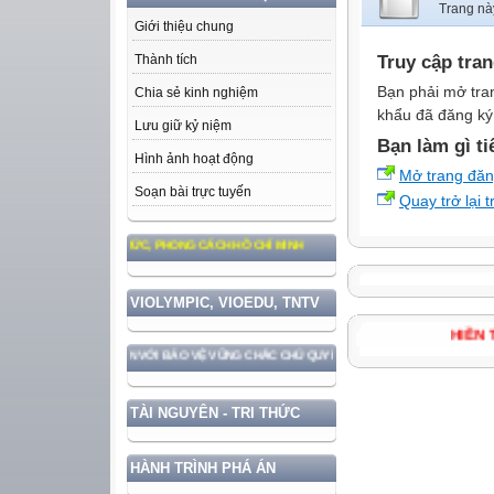
Trang nà
Giới thiệu chung
Truy cập tra
Thành tích
Bạn phải mở tra
Chia sẻ kinh nghiệm
khẩu đã đăng ký 
Lưu giữ kỷ niệm
Bạn làm gì ti
Hình ảnh hoạt động
Mở trang đă
Soạn bài trực tuyến
Quay trở lại 
O TƯ TƯỞNG, ĐẠO ĐỨC, PHONG CÁCH HỒ CHÍ MINH
VIOLYMPIC, VIOEDU, TNTV
HI
RIỂN ĐẤT NƯỚC GẮN VỚI BẢO VỆ VỮNG CHẮC CHỦ QUYỀN VÀ ĐỘC LẬP DÂN TỘC!
TÀI NGUYÊN - TRI THỨC
HÀNH TRÌNH PHÁ ÁN