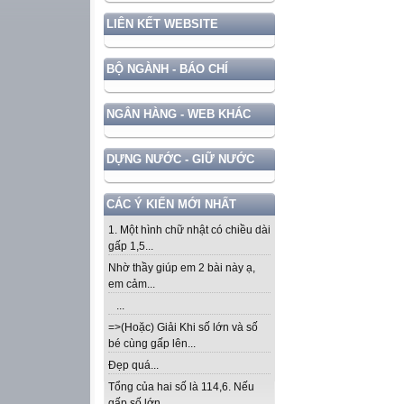
LIÊN KẾT WEBSITE
BỘ NGÀNH - BÁO CHÍ
NGÂN HÀNG - WEB KHÁC
DỰNG NƯỚC - GIỮ NƯỚC
CÁC Ý KIẾN MỚI NHẤT
1. Một hình chữ nhật có chiều dài
gấp 1,5...
Nhờ thầy giúp em 2 bài này ạ,
em cảm...
...
=>(Hoặc) Giải Khi số lớn và số
bé cùng gấp lên...
Đẹp quá...
Tổng của hai số là 114,6. Nếu
gấp số lớn...