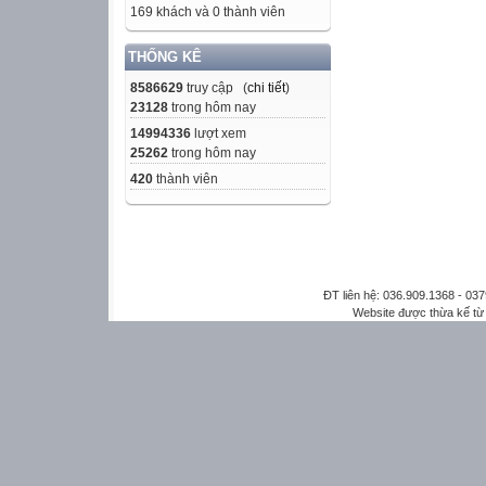
169 khách và 0 thành viên
THỐNG KÊ
8586629
truy cập (
chi tiết
)
23128
trong hôm nay
14994336
lượt xem
25262
trong hôm nay
420
thành viên
ĐT liên hệ: 036.909.1368 - 0
Website được thừa kế t