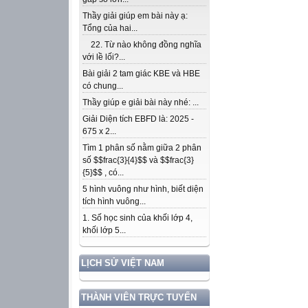
Thầy giải giúp em bài này ạ:
Tổng của hai...
22. Từ nào không đồng nghĩa
với lề lối?...
Bài giải 2 tam giác KBE và HBE
có chung...
Thầy giúp e giải bài này nhé: ...
Giải Diện tích EBFD là: 2025 -
675 x 2...
Tìm 1 phân số nằm giữa 2 phân
số $$frac{3}{4}$$ và $$frac{3}
{5}$$ , có...
5 hình vuông như hình, biết diện
tích hình vuông...
1. Số học sinh của khối lớp 4,
khối lớp 5...
LỊCH SỬ VIỆT NAM
THÀNH VIÊN TRỰC TUYẾN