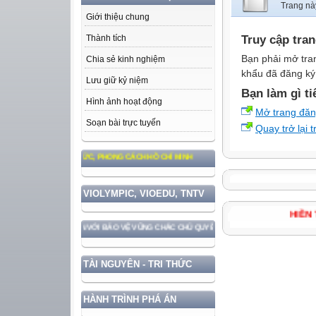
Trang nà
Giới thiệu chung
Truy cập tra
Thành tích
Bạn phải mở tra
Chia sẻ kinh nghiệm
khẩu đã đăng ký 
Lưu giữ kỷ niệm
Bạn làm gì ti
Hình ảnh hoạt động
Mở trang đă
Soạn bài trực tuyến
Quay trở lại 
 TƯ TƯỞNG, ĐẠO ĐỨC, PHONG CÁCH HỒ CHÍ MINH
VIOLYMPIC, VIOEDU, TNTV
HI
IỂN ĐẤT NƯỚC GẮN VỚI BẢO VỆ VỮNG CHẮC CHỦ QUYỀN VÀ ĐỘC LẬP DÂN TỘC!
TÀI NGUYÊN - TRI THỨC
HÀNH TRÌNH PHÁ ÁN