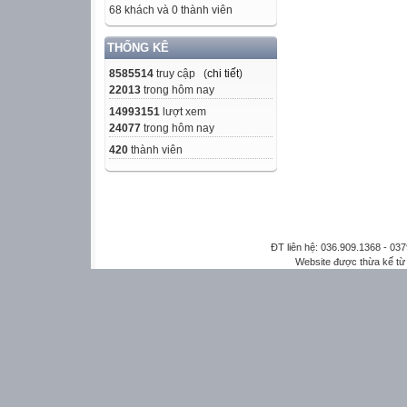
68 khách và 0 thành viên
THỐNG KÊ
8585514
truy cập (
chi tiết
)
22013
trong hôm nay
14993151
lượt xem
24077
trong hôm nay
420
thành viên
ĐT liên hệ: 036.909.1368 - 0
Website được thừa kế t