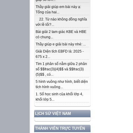
Thầy giải giúp em bài này ạ:
Tổng của hai...
22. Từ nào không đồng nghĩa
với lề lối?...
Bài giải 2 tam giác KBE và HBE
có chung...
Thầy giúp e giải bài này nhé: ...
Giải Diện tích EBFD là: 2025 -
675 x 2...
Tìm 1 phân số nằm giữa 2 phân
số $$frac{3}{4}$$ và $$frac{3}
{5}$$ , có...
5 hình vuông như hình, biết diện
tích hình vuông...
1. Số học sinh của khối lớp 4,
khối lớp 5...
LỊCH SỬ VIỆT NAM
THÀNH VIÊN TRỰC TUYẾN