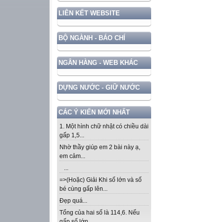
LIÊN KẾT WEBSITE
BỘ NGÀNH - BÁO CHÍ
NGÂN HÀNG - WEB KHÁC
DỰNG NƯỚC - GIỮ NƯỚC
CÁC Ý KIẾN MỚI NHẤT
1. Một hình chữ nhật có chiều dài
gấp 1,5...
Nhờ thầy giúp em 2 bài này ạ,
em cảm...
...
=>(Hoặc) Giải Khi số lớn và số
bé cùng gấp lên...
Đẹp quá...
Tổng của hai số là 114,6. Nếu
gấp số lớn...