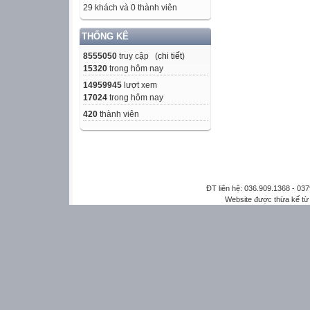
29 khách và 0 thành viên
THỐNG KÊ
8555050
truy cập (
chi tiết
)
15320
trong hôm nay
14959945
lượt xem
17024
trong hôm nay
420
thành viên
ĐT liên hệ: 036.909.1368 - 0
Website được thừa kế t