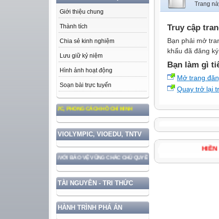
Trang nà
Giới thiệu chung
Truy cập tra
Thành tích
Bạn phải mở tra
Chia sẻ kinh nghiệm
khẩu đã đăng ký 
Lưu giữ kỷ niệm
Bạn làm gì ti
Hình ảnh hoạt động
Mở trang đă
Soạn bài trực tuyến
Quay trở lại 
 TƯ TƯỞNG, ĐẠO ĐỨC, PHONG CÁCH HỒ CHÍ MINH
VIOLYMPIC, VIOEDU, TNTV
H
IỂN ĐẤT NƯỚC GẮN VỚI BẢO VỆ VỮNG CHẮC CHỦ QUYỀN VÀ ĐỘC LẬP DÂN TỘC!
TÀI NGUYÊN - TRI THỨC
HÀNH TRÌNH PHÁ ÁN