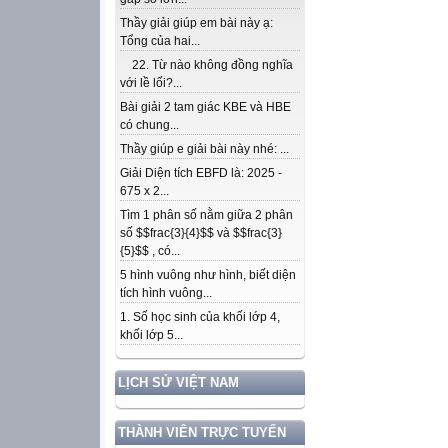
Thầy giải giúp em bài này ạ:
Tổng của hai...
22. Từ nào không đồng nghĩa
với lề lối?...
Bài giải 2 tam giác KBE và HBE
có chung...
Thầy giúp e giải bài này nhé: ...
Giải Diện tích EBFD là: 2025 -
675 x 2...
Tìm 1 phân số nằm giữa 2 phân
số $$frac{3}{4}$$ và $$frac{3}
{5}$$ , có...
5 hình vuông như hình, biết diện
tích hình vuông...
1. Số học sinh của khối lớp 4,
khối lớp 5...
LỊCH SỬ VIỆT NAM
THÀNH VIÊN TRỰC TUYẾN