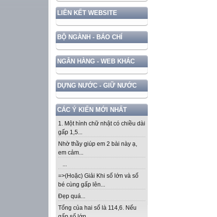
LIÊN KẾT WEBSITE
BỘ NGÀNH - BÁO CHÍ
NGÂN HÀNG - WEB KHÁC
DỰNG NƯỚC - GIỮ NƯỚC
CÁC Ý KIẾN MỚI NHẤT
1. Một hình chữ nhật có chiều dài
gấp 1,5...
Nhờ thầy giúp em 2 bài này ạ,
em cảm...
...
=>(Hoặc) Giải Khi số lớn và số
bé cùng gấp lên...
Đẹp quá...
Tổng của hai số là 114,6. Nếu
gấp số lớn...