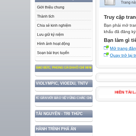
Trang nà
Giới thiệu chung
Truy cập tra
Thành tích
Bạn phải mở tra
Chia sẻ kinh nghiệm
khẩu đã đăng ký 
Lưu giữ kỷ niệm
Bạn làm gì ti
Hình ảnh hoạt động
Mở trang đă
Soạn bài trực tuyến
Quay trở lại 
M THEO TƯ TƯỞNG, ĐẠO ĐỨC, PHONG CÁCH HỒ CHÍ MINH
VIOLYMPIC, VIOEDU, TNTV
HIỀN T
HÁT TRIỂN ĐẤT NƯỚC GẮN VỚI BẢO VỆ VỮNG CHẮC CHỦ QUYỀN VÀ ĐỘC LẬP DÂN TỘC!
TÀI NGUYÊN - TRI THỨC
HÀNH TRÌNH PHÁ ÁN