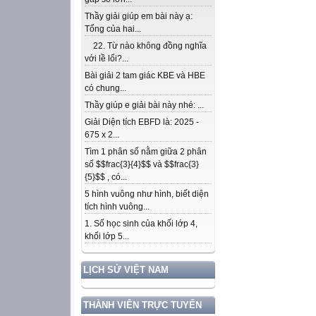
Thầy giải giúp em bài này ạ:
Tổng của hai...
22. Từ nào không đồng nghĩa
với lề lối?...
Bài giải 2 tam giác KBE và HBE
có chung...
Thầy giúp e giải bài này nhé: ...
Giải Diện tích EBFD là: 2025 -
675 x 2...
Tìm 1 phân số nằm giữa 2 phân
số $$frac{3}{4}$$ và $$frac{3}
{5}$$ , có...
5 hình vuông như hình, biết diện
tích hình vuông...
1. Số học sinh của khối lớp 4,
khối lớp 5...
LỊCH SỬ VIỆT NAM
THÀNH VIÊN TRỰC TUYẾN