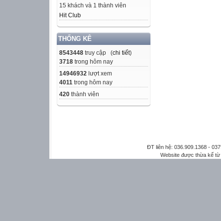
15 khách và 1 thành viên
Hit Club
THỐNG KÊ
8543448
truy cập (
chi tiết
)
3718
trong hôm nay
14946932
lượt xem
4011
trong hôm nay
420
thành viên
ĐT liên hệ: 036.909.1368 - 0
Website được thừa kế t