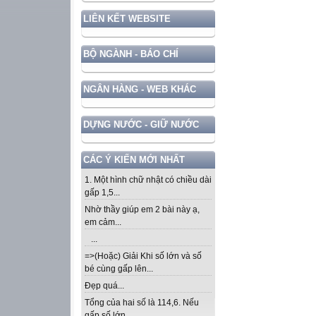
LIÊN KẾT WEBSITE
BỘ NGÀNH - BÁO CHÍ
NGÂN HÀNG - WEB KHÁC
DỰNG NƯỚC - GIỮ NƯỚC
CÁC Ý KIẾN MỚI NHẤT
1. Một hình chữ nhật có chiều dài
gấp 1,5...
Nhờ thầy giúp em 2 bài này ạ,
em cảm...
...
=>(Hoặc) Giải Khi số lớn và số
bé cùng gấp lên...
Đẹp quá...
Tổng của hai số là 114,6. Nếu
gấp số lớn...