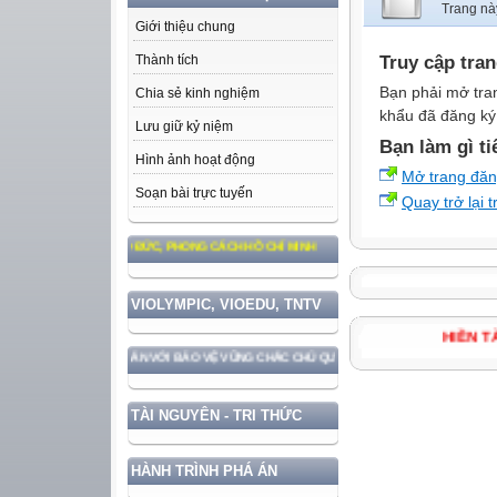
Trang nà
Giới thiệu chung
Truy cập tra
Thành tích
Bạn phải mở tra
Chia sẻ kinh nghiệm
khẩu đã đăng ký 
Lưu giữ kỷ niệm
Bạn làm gì ti
Hình ảnh hoạt động
Mở trang đă
Soạn bài trực tuyến
Quay trở lại 
EO TƯ TƯỞNG, ĐẠO ĐỨC, PHONG CÁCH HỒ CHÍ MINH
VIOLYMPIC, VIOEDU, TNTV
HIỀ
TRIỂN ĐẤT NƯỚC GẮN VỚI BẢO VỆ VỮNG CHẮC CHỦ QUYỀN VÀ ĐỘC LẬP DÂN TỘC!
TÀI NGUYÊN - TRI THỨC
HÀNH TRÌNH PHÁ ÁN