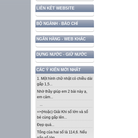
LIÊN KẾT WEBSITE
BỘ NGÀNH - BÁO CHÍ
NGÂN HÀNG - WEB KHÁC
DỰNG NƯỚC - GIỮ NƯỚC
CÁC Ý KIẾN MỚI NHẤT
1. Một hình chữ nhật có chiều dài
gấp 1,5...
Nhờ thầy giúp em 2 bài này ạ,
em cảm...
...
=>(Hoặc) Giải Khi số lớn và số
bé cùng gấp lên...
Đẹp quá...
Tổng của hai số là 114,6. Nếu
gấp số lớn...