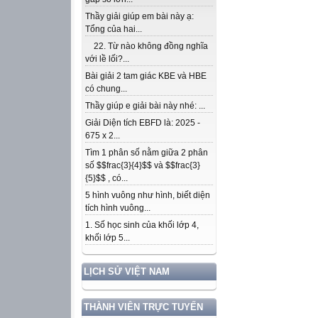
Thầy giải giúp em bài này ạ:
Tổng của hai...
22. Từ nào không đồng nghĩa
với lề lối?...
Bài giải 2 tam giác KBE và HBE
có chung...
Thầy giúp e giải bài này nhé: ...
Giải Diện tích EBFD là: 2025 -
675 x 2...
Tìm 1 phân số nằm giữa 2 phân
số $$frac{3}{4}$$ và $$frac{3}
{5}$$ , có...
5 hình vuông như hình, biết diện
tích hình vuông...
1. Số học sinh của khối lớp 4,
khối lớp 5...
LỊCH SỬ VIỆT NAM
THÀNH VIÊN TRỰC TUYẾN