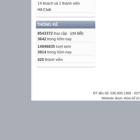
14 khách và 1 thành viên
Hit Club
THỐNG KÊ
8543372
truy cập (
chi tiết
)
3642
trong hôm nay
14946835
lượt xem
3914
trong hôm nay
420
thành viên
ĐT liên hệ: 036.909.1368 - 0
Website được thừa kế t