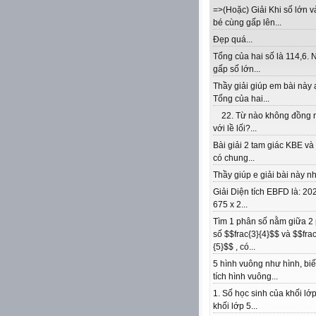
=>(Hoặc) Giải Khi số lớn v
bé cùng gấp lên...
Đẹp quá...
Tổng của hai số là 114,6. 
gấp số lớn...
Thầy giải giúp em bài này 
Tổng của hai...
22. Từ nào không đồng 
với lề lối?...
Bài giải 2 tam giác KBE v
có chung...
Thầy giúp e giải bài này nhé
Giải Diện tích EBFD là: 202
675 x 2...
Tìm 1 phân số nằm giữa 2
số $$frac{3}{4}$$ và $$frac
{5}$$ , có...
5 hình vuông như hình, biế
tích hình vuông...
1. Số học sinh của khối lớp
khối lớp 5...