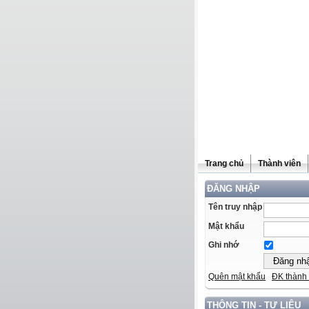
Trang chủ
Thành viên
ĐĂNG NHẬP
Tên truy nhập
Mật khẩu
Ghi nhớ
Quên mật khẩu
ĐK thành 
THÔNG TIN - TƯ LIỆU