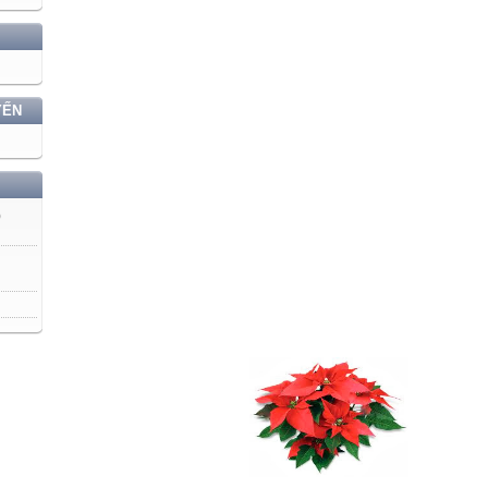
YẾN
)