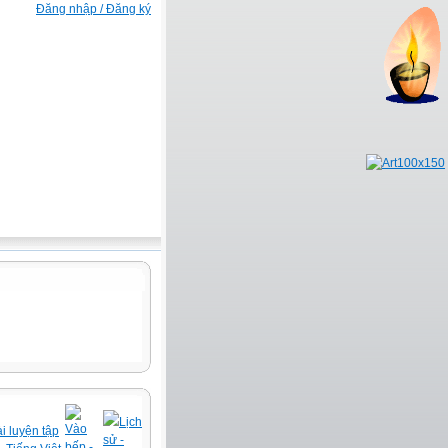
Đăng nhập / Đăng ký
Lịch
Vào
i luyện tập
sử -
bếp -