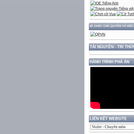
NG VÀ PHÁT TRIỂN ĐẤT NƯỚC GẮN VỚI BẢO VỆ VỮNG CHẮC CHỦ QUYỀN VÀ ĐỘC LẬP DÂ
TÀI NGUYÊN - TRI THỨ
HÀNH TRÌNH PHÁ ÁN
LIÊN KẾT WEBSITE