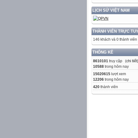
LỊCH SỬ VIỆT NAM
THÀNH VIÊN TRỰC TU
146 khách và 0 thành viên
THỐNG KÊ
8610101
truy cập (
chi tiết
10588
trong hôm nay
15020615
lượt xem
12206
trong hôm nay
420
thành viên