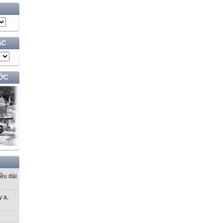
ÁC
ỚC
iều dài
y ạ,