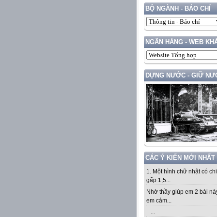
BỘ NGÀNH - BÁO CHÍ
NGÂN HÀNG - WEB KH
DỰNG NƯỚC - GIỮ NƯ
CÁC Ý KIẾN MỚI NHẤT
1. Một hình chữ nhật có ch
gấp 1,5...
Nhờ thầy giúp em 2 bài nà
em cảm...
...