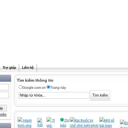
Trợ giúp
Liên hệ
Tìm kiếm thông tin
Google.com.vn
Trang này
viên
Dự
Hành
Tỉ
Bài thuốc tự
Một số
Bà
Kết
báo
trình phá
giá:
chế vĩnh biệt bệnh
bài toán