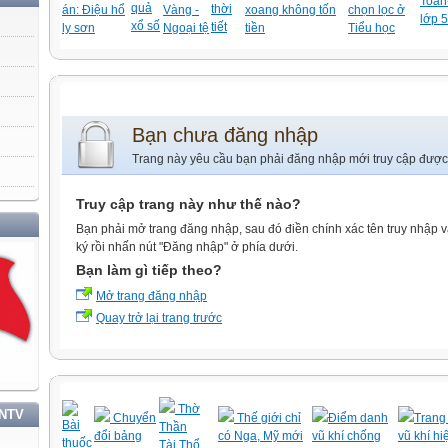
Toán-
quả
thời
án: Điệu hổ
Vàng -
xoang không tốn
chọn lọc ở
lớp 5
xổ số
tiết
ly sơn
Ngoại tệ
tiền
Tiểu học
Bạn chưa đăng nhập
Trang này yêu cầu bạn phải đăng nhập mới truy cập được
Truy cập trang này như thế nào?
Bạn phải mở trang đăng nhập, sau đó điền chính xác tên truy nhập 
ký rồi nhấn nút "Đăng nhập" ở phía dưới.
Bạn làm gì tiếp theo?
Mở trang đăng nhập
Quay trở lại trang trước
Thờ
TNTV
Chuyển
Thế giới chỉ
Điểm danh
Trang 
Bài
Thần
đổi bảng
có Nga, Mỹ mới
vũ khí chống
vũ khí hi
thuốc
Tài,Thổ