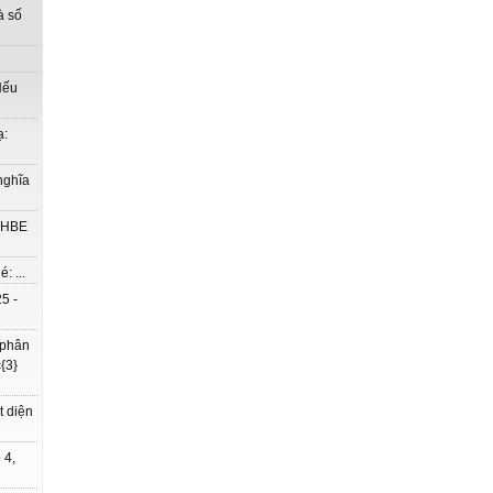
à số
Nếu
ạ:
nghĩa
à HBE
: ...
5 -
 phân
{3}
t diện
 4,