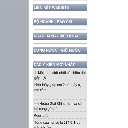
LIÊN KẾT WEBSITE
BỘ NGÀNH - BÁO CHÍ
NGÂN HÀNG - WEB KHÁC
DỰNG NƯỚC - GIỮ NƯỚC
CÁC Ý KIẾN MỚI NHẤT
1. Một hình chữ nhật có chiều dài
gấp 1,5...
Nhờ thầy giúp em 2 bài này ạ,
em cảm...
...
=>(Hoặc) Giải Khi số lớn và số
bé cùng gấp lên...
Đẹp quá...
Tổng của hai số là 114,6. Nếu
gấp số lớn...