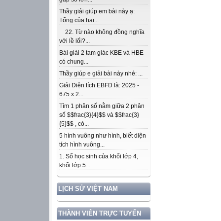
Thầy giải giúp em bài này ạ:
Tổng của hai...
22. Từ nào không đồng nghĩa
với lề lối?...
Bài giải 2 tam giác KBE và HBE
có chung...
Thầy giúp e giải bài này nhé: ...
Giải Diện tích EBFD là: 2025 -
675 x 2...
Tìm 1 phân số nằm giữa 2 phân
số $$frac{3}{4}$$ và $$frac{3}
{5}$$ , có...
5 hình vuông như hình, biết diện
tích hình vuông...
1. Số học sinh của khối lớp 4,
khối lớp 5...
LỊCH SỬ VIỆT NAM
THÀNH VIÊN TRỰC TUYẾN