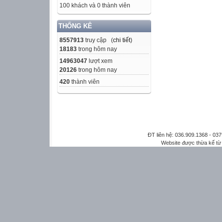
100 khách và 0 thành viên
THỐNG KÊ
8557913
truy cập (
chi tiết
)
18183
trong hôm nay
14963047
lượt xem
20126
trong hôm nay
420
thành viên
ĐT liên hệ: 036.909.1368 - 0
Website được thừa kế t