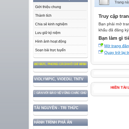
Trang nà
Giới thiệu chung
Truy cập tra
Thành tích
Bạn phải mở tra
Chia sẻ kinh nghiệm
khẩu đã đăng ký 
Lưu giữ kỷ niệm
Bạn làm gì ti
Hình ảnh hoạt động
Mở trang đă
Soạn bài trực tuyến
Quay trở lại 
 THEO TƯ TƯỞNG, ĐẠO ĐỨC, PHONG CÁCH HỒ CHÍ MINH
VIOLYMPIC, VIOEDU, TNTV
HIỀN T
ÁT TRIỂN ĐẤT NƯỚC GẮN VỚI BẢO VỆ VỮNG CHẮC CHỦ QUYỀN VÀ ĐỘC LẬP DÂN TỘC!
TÀI NGUYÊN - TRI THỨC
HÀNH TRÌNH PHÁ ÁN