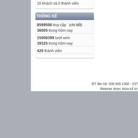
16 khách và 0 thành viên
THỐNG KÊ
8599506
truy cập (
chi tiết
)
36005
trong hôm nay
15008399
lượt xem
39325
trong hôm nay
420
thành viên
ĐT liên hệ: 036.909.1368 - 0
Website được thừa kế t