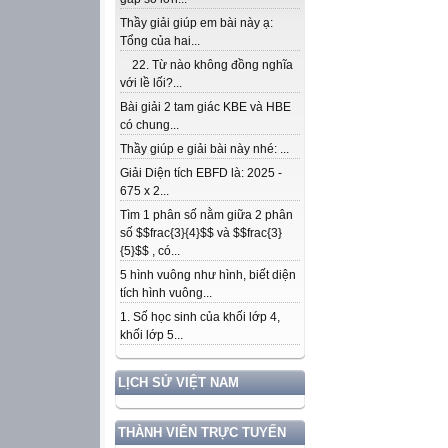
Thầy giải giúp em bài này ạ:
Tổng của hai...
22. Từ nào không đồng nghĩa
với lề lối?...
Bài giải 2 tam giác KBE và HBE
có chung...
Thầy giúp e giải bài này nhé: ...
Giải Diện tích EBFD là: 2025 -
675 x 2...
Tìm 1 phân số nằm giữa 2 phân
số $$frac{3}{4}$$ và $$frac{3}
{5}$$ , có...
5 hình vuông như hình, biết diện
tích hình vuông...
1. Số học sinh của khối lớp 4,
khối lớp 5...
LỊCH SỬ VIỆT NAM
THÀNH VIÊN TRỰC TUYẾN