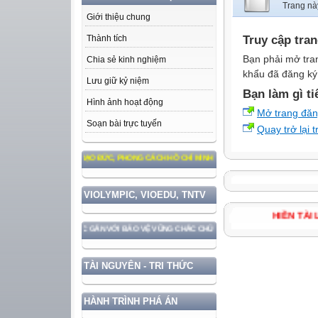
Trang nà
Giới thiệu chung
Truy cập tra
Thành tích
Bạn phải mở tra
Chia sẻ kinh nghiệm
khẩu đã đăng ký 
Lưu giữ kỷ niệm
Bạn làm gì ti
Hình ảnh hoạt động
Mở trang đă
Soạn bài trực tuyến
Quay trở lại 
 THEO TƯ TƯỞNG, ĐẠO ĐỨC, PHONG CÁCH HỒ CHÍ MINH
VIOLYMPIC, VIOEDU, TNTV
HIỀN T
ÁT TRIỂN ĐẤT NƯỚC GẮN VỚI BẢO VỆ VỮNG CHẮC CHỦ QUYỀN VÀ ĐỘC LẬP DÂN TỘC!
TÀI NGUYÊN - TRI THỨC
HÀNH TRÌNH PHÁ ÁN