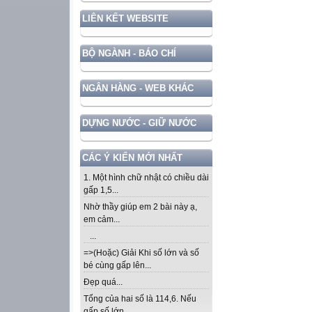
LIÊN KẾT WEBSITE
BỘ NGÀNH - BÁO CHÍ
NGÂN HÀNG - WEB KHÁC
DỰNG NƯỚC - GIỮ NƯỚC
CÁC Ý KIẾN MỚI NHẤT
1. Một hình chữ nhật có chiều dài
gấp 1,5...
Nhờ thầy giúp em 2 bài này ạ,
em cảm...
...
=>(Hoặc) Giải Khi số lớn và số
bé cùng gấp lên...
Đẹp quá...
Tổng của hai số là 114,6. Nếu
gấp số lớn...