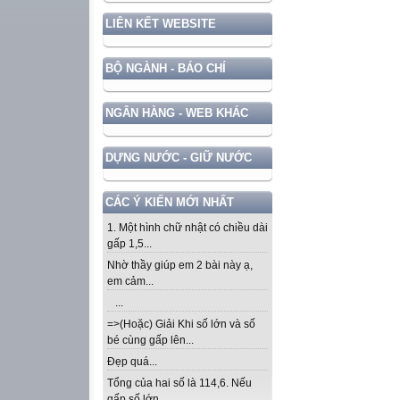
LIÊN KẾT WEBSITE
BỘ NGÀNH - BÁO CHÍ
NGÂN HÀNG - WEB KHÁC
DỰNG NƯỚC - GIỮ NƯỚC
CÁC Ý KIẾN MỚI NHẤT
1. Một hình chữ nhật có chiều dài
gấp 1,5...
Nhờ thầy giúp em 2 bài này ạ,
em cảm...
...
=>(Hoặc) Giải Khi số lớn và số
bé cùng gấp lên...
Đẹp quá...
Tổng của hai số là 114,6. Nếu
gấp số lớn...