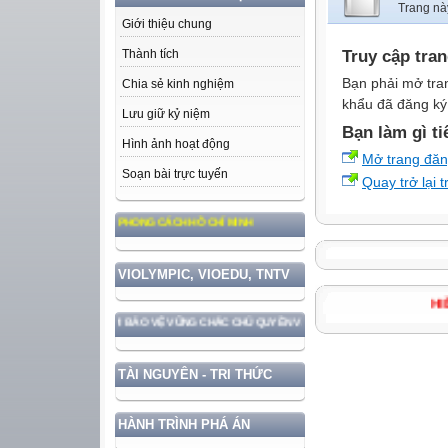
Trang nà
Giới thiệu chung
Truy cập tra
Thành tích
Bạn phải mở tra
Chia sẻ kinh nghiệm
khẩu đã đăng ký 
Lưu giữ kỷ niệm
Bạn làm gì ti
Hình ảnh hoạt động
Mở trang đă
Soạn bài trực tuyến
Quay trở lại 
 TƯỞNG, ĐẠO ĐỨC, PHONG CÁCH HỒ CHÍ MINH
VIOLYMPIC, VIOEDU, TNTV
 ĐẤT NƯỚC GẮN VỚI BẢO VỆ VỮNG CHẮC CHỦ QUYỀN VÀ ĐỘC LẬP DÂN TỘC!
TÀI NGUYÊN - TRI THỨC
HÀNH TRÌNH PHÁ ÁN