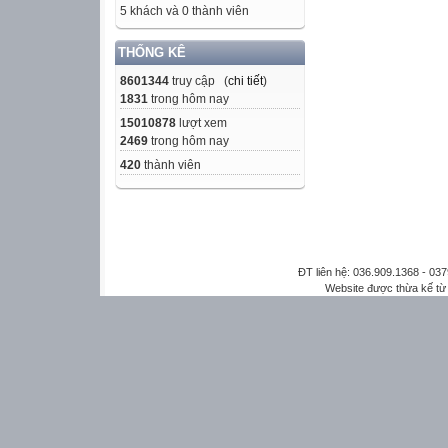
5 khách và 0 thành viên
THỐNG KÊ
8601344
truy cập (
chi tiết
)
1831
trong hôm nay
15010878
lượt xem
2469
trong hôm nay
420
thành viên
ĐT liên hệ: 036.909.1368 - 0
Website được thừa kế t