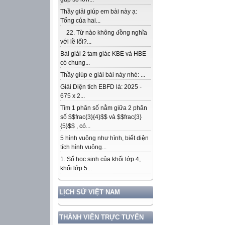
Thầy giải giúp em bài này ạ:
Tổng của hai...
22. Từ nào không đồng nghĩa
với lề lối?...
Bài giải 2 tam giác KBE và HBE
có chung...
Thầy giúp e giải bài này nhé: ...
Giải Diện tích EBFD là: 2025 -
675 x 2...
Tìm 1 phân số nằm giữa 2 phân
số $$frac{3}{4}$$ và $$frac{3}
{5}$$ , có...
5 hình vuông như hình, biết diện
tích hình vuông...
1. Số học sinh của khối lớp 4,
khối lớp 5...
LỊCH SỬ VIỆT NAM
THÀNH VIÊN TRỰC TUYẾN