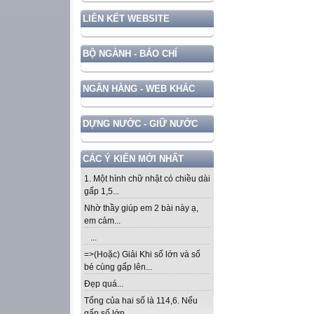
LIÊN KẾT WEBSITE
BỘ NGÀNH - BÁO CHÍ
NGÂN HÀNG - WEB KHÁC
DỰNG NƯỚC - GIỮ NƯỚC
CÁC Ý KIẾN MỚI NHẤT
1. Một hình chữ nhật có chiều dài
gấp 1,5...
Nhờ thầy giúp em 2 bài này ạ,
em cảm...
...
=>(Hoặc) Giải Khi số lớn và số
bé cùng gấp lên...
Đẹp quá...
Tổng của hai số là 114,6. Nếu
gấp số lớn...