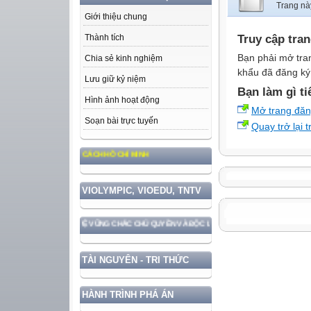
Trang nà
Giới thiệu chung
Truy cập tra
Thành tích
Bạn phải mở tra
Chia sẻ kinh nghiệm
khẩu đã đăng ký 
Lưu giữ kỷ niệm
Bạn làm gì ti
Hình ảnh hoạt động
Mở trang đă
Soạn bài trực tuyến
Quay trở lại 
, ĐẠO ĐỨC, PHONG CÁCH HỒ CHÍ MINH
VIOLYMPIC, VIOEDU, TNTV
ƯỚC GẮN VỚI BẢO VỆ VỮNG CHẮC CHỦ QUYỀN VÀ ĐỘC LẬP DÂN TỘC!
TÀI NGUYÊN - TRI THỨC
HÀNH TRÌNH PHÁ ÁN