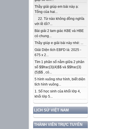
Thầy giải giúp em bài này ạ:
Tổng của hai...
22. Từ nào không đồng nghĩa
với lề lối?...
Bài giải 2 tam giác KBE và HBE
có chung...
Thầy giúp e giải bài này nhé: ...
Giải Diện tích EBFD là: 2025 -
675 x 2...
Tìm 1 phân số nằm giữa 2 phân
số $$frac{3}{4}$$ và $$frac{3}
{5}$$ , có...
5 hình vuông như hình, biết diện
tích hình vuông...
1. Số học sinh của khối lớp 4,
khối lớp 5...
LỊCH SỬ VIỆT NAM
THÀNH VIÊN TRỰC TUYẾN