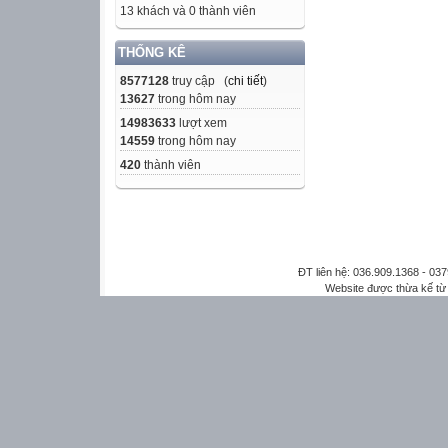
13 khách và 0 thành viên
THỐNG KÊ
8577128
truy cập (
chi tiết
)
13627
trong hôm nay
14983633
lượt xem
14559
trong hôm nay
420
thành viên
ĐT liên hệ: 036.909.1368 - 0
Website được thừa kế t