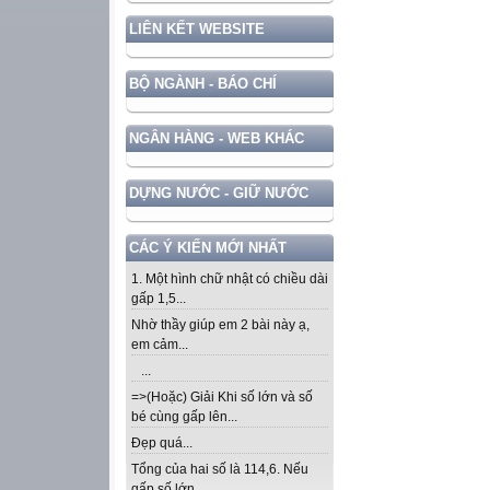
LIÊN KẾT WEBSITE
BỘ NGÀNH - BÁO CHÍ
NGÂN HÀNG - WEB KHÁC
DỰNG NƯỚC - GIỮ NƯỚC
CÁC Ý KIẾN MỚI NHẤT
1. Một hình chữ nhật có chiều dài
gấp 1,5...
Nhờ thầy giúp em 2 bài này ạ,
em cảm...
...
=>(Hoặc) Giải Khi số lớn và số
bé cùng gấp lên...
Đẹp quá...
Tổng của hai số là 114,6. Nếu
gấp số lớn...