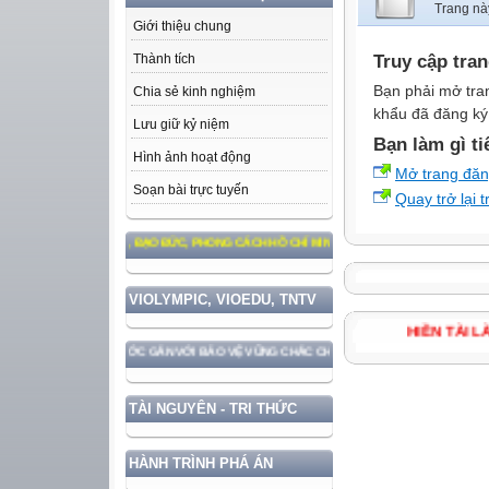
Trang nà
Giới thiệu chung
Truy cập tra
Thành tích
Bạn phải mở tra
Chia sẻ kinh nghiệm
khẩu đã đăng ký 
Lưu giữ kỷ niệm
Bạn làm gì ti
Hình ảnh hoạt động
Mở trang đă
Soạn bài trực tuyến
Quay trở lại 
ÀM THEO TƯ TƯỞNG, ĐẠO ĐỨC, PHONG CÁCH HỒ CHÍ MINH
VIOLYMPIC, VIOEDU, TNTV
HIỀN TÀ
PHÁT TRIỂN ĐẤT NƯỚC GẮN VỚI BẢO VỆ VỮNG CHẮC CHỦ QUYỀN VÀ ĐỘC LẬP DÂN TỘC!
TÀI NGUYÊN - TRI THỨC
HÀNH TRÌNH PHÁ ÁN