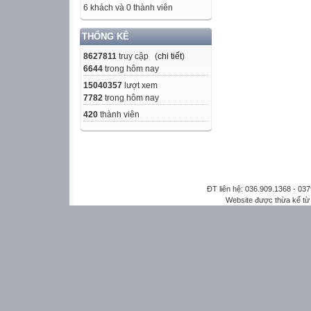
6 khách và 0 thành viên
THỐNG KÊ
8627811
truy cập (
chi tiết
)
6644
trong hôm nay
15040357
lượt xem
7782
trong hôm nay
420
thành viên
ĐT liên hệ: 036.909.1368 - 0
Website được thừa kế t