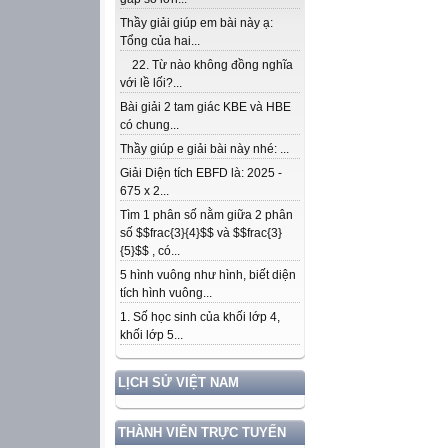
Thầy giải giúp em bài này ạ:
Tổng của hai...
22. Từ nào không đồng nghĩa
với lề lối?...
Bài giải 2 tam giác KBE và HBE
có chung...
Thầy giúp e giải bài này nhé: ...
Giải Diện tích EBFD là: 2025 -
675 x 2...
Tìm 1 phân số nằm giữa 2 phân
số $$frac{3}{4}$$ và $$frac{3}
{5}$$ , có...
5 hình vuông như hình, biết diện
tích hình vuông...
1. Số học sinh của khối lớp 4,
khối lớp 5...
LỊCH SỬ VIỆT NAM
THÀNH VIÊN TRỰC TUYẾN