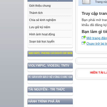
Trang nà
Giới thiệu chung
Truy cập tra
Thành tích
Bạn phải mở tra
Chia sẻ kinh nghiệm
khẩu đã đăng ký 
Lưu giữ kỷ niệm
Bạn làm gì ti
Hình ảnh hoạt động
Mở trang đă
Soạn bài trực tuyến
Quay trở lại 
M THEO TƯ TƯỞNG, ĐẠO ĐỨC, PHONG CÁCH HỒ CHÍ MINH
VIOLYMPIC, VIOEDU, TNTV
HIỀN TÀ
HÁT TRIỂN ĐẤT NƯỚC GẮN VỚI BẢO VỆ VỮNG CHẮC CHỦ QUYỀN VÀ ĐỘC LẬP DÂN TỘC!
TÀI NGUYÊN - TRI THỨC
HÀNH TRÌNH PHÁ ÁN