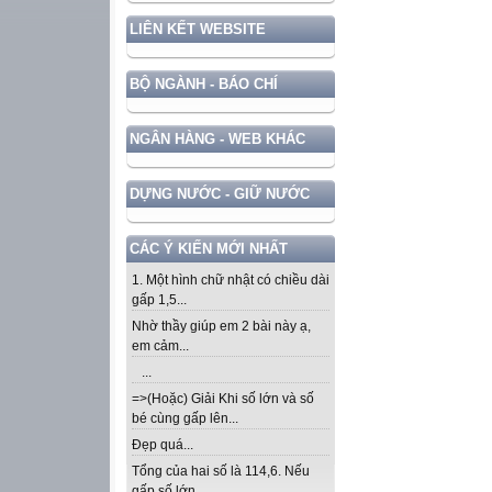
LIÊN KẾT WEBSITE
BỘ NGÀNH - BÁO CHÍ
NGÂN HÀNG - WEB KHÁC
DỰNG NƯỚC - GIỮ NƯỚC
CÁC Ý KIẾN MỚI NHẤT
1. Một hình chữ nhật có chiều dài
gấp 1,5...
Nhờ thầy giúp em 2 bài này ạ,
em cảm...
...
=>(Hoặc) Giải Khi số lớn và số
bé cùng gấp lên...
Đẹp quá...
Tổng của hai số là 114,6. Nếu
gấp số lớn...