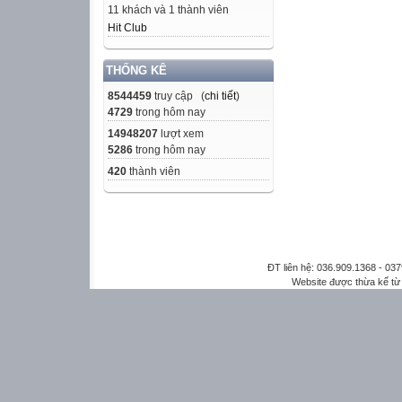
11 khách và 1 thành viên
Hit Club
THỐNG KÊ
8544459
truy cập (
chi tiết
)
4729
trong hôm nay
14948207
lượt xem
5286
trong hôm nay
420
thành viên
ĐT liên hệ: 036.909.1368 - 0
Website được thừa kế t