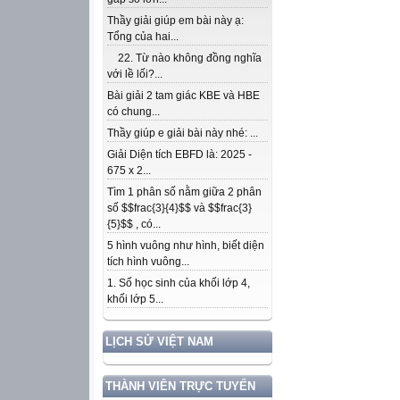
Thầy giải giúp em bài này ạ:
Tổng của hai...
22. Từ nào không đồng nghĩa
với lề lối?...
Bài giải 2 tam giác KBE và HBE
có chung...
Thầy giúp e giải bài này nhé: ...
Giải Diện tích EBFD là: 2025 -
675 x 2...
Tìm 1 phân số nằm giữa 2 phân
số $$frac{3}{4}$$ và $$frac{3}
{5}$$ , có...
5 hình vuông như hình, biết diện
tích hình vuông...
1. Số học sinh của khối lớp 4,
khối lớp 5...
LỊCH SỬ VIỆT NAM
THÀNH VIÊN TRỰC TUYẾN