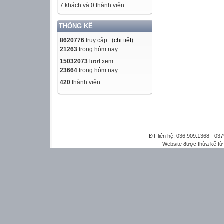
7 khách và 0 thành viên
THỐNG KÊ
8620776
truy cập (
chi tiết
)
21263
trong hôm nay
15032073
lượt xem
23664
trong hôm nay
420
thành viên
ĐT liên hệ: 036.909.1368 - 0
Website được thừa kế t