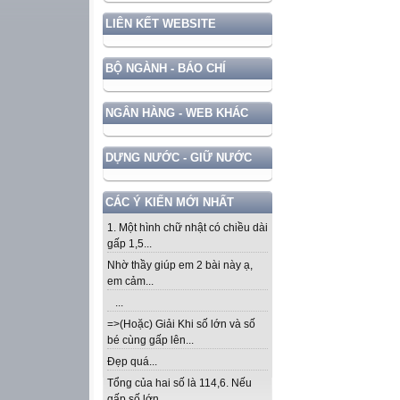
LIÊN KẾT WEBSITE
BỘ NGÀNH - BÁO CHÍ
NGÂN HÀNG - WEB KHÁC
DỰNG NƯỚC - GIỮ NƯỚC
CÁC Ý KIẾN MỚI NHẤT
1. Một hình chữ nhật có chiều dài
gấp 1,5...
Nhờ thầy giúp em 2 bài này ạ,
em cảm...
...
=>(Hoặc) Giải Khi số lớn và số
bé cùng gấp lên...
Đẹp quá...
Tổng của hai số là 114,6. Nếu
gấp số lớn...