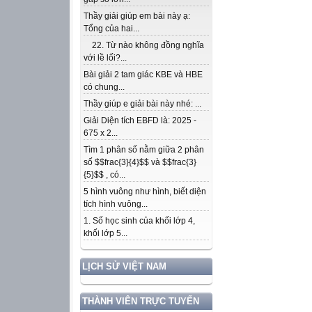
Thầy giải giúp em bài này ạ:
Tổng của hai...
22. Từ nào không đồng nghĩa
với lề lối?...
Bài giải 2 tam giác KBE và HBE
có chung...
Thầy giúp e giải bài này nhé: ...
Giải Diện tích EBFD là: 2025 -
675 x 2...
Tìm 1 phân số nằm giữa 2 phân
số $$frac{3}{4}$$ và $$frac{3}
{5}$$ , có...
5 hình vuông như hình, biết diện
tích hình vuông...
1. Số học sinh của khối lớp 4,
khối lớp 5...
LỊCH SỬ VIỆT NAM
THÀNH VIÊN TRỰC TUYẾN