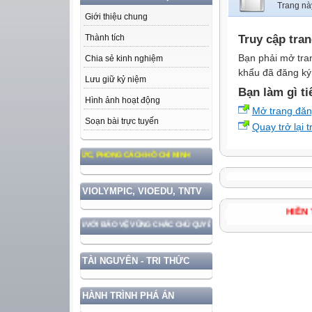
Trang nà
Giới thiệu chung
Truy cập tra
Thành tích
Bạn phải mở tra
Chia sẻ kinh nghiệm
khẩu đã đăng ký 
Lưu giữ kỷ niệm
Bạn làm gì ti
Hình ảnh hoạt động
Mở trang đă
Soạn bài trực tuyến
Quay trở lại 
 TƯ TƯỞNG, ĐẠO ĐỨC, PHONG CÁCH HỒ CHÍ MINH
VIOLYMPIC, VIOEDU, TNTV
HI
IỂN ĐẤT NƯỚC GẮN VỚI BẢO VỆ VỮNG CHẮC CHỦ QUYỀN VÀ ĐỘC LẬP DÂN TỘC!
TÀI NGUYÊN - TRI THỨC
HÀNH TRÌNH PHÁ ÁN