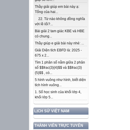
Thầy giải giúp em bài này ạ:
Tổng của hai...
22. Từ nào không đồng nghĩa
với lề lối?...
Bài giải 2 tam giác KBE và HBE
có chung...
Thầy giúp e giải bài này nhé: ...
Giải Diện tích EBFD là: 2025 -
675 x 2...
Tìm 1 phân số nằm giữa 2 phân
số $$frac{3}{4}$$ và $$frac{3}
{5}$$ , có...
5 hình vuông như hình, biết diện
tích hình vuông...
1. Số học sinh của khối lớp 4,
khối lớp 5...
LỊCH SỬ VIỆT NAM
THÀNH VIÊN TRỰC TUYẾN