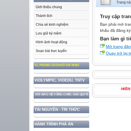
Trang nà
Giới thiệu chung
Truy cập tra
Thành tích
Bạn phải mở tra
Chia sẻ kinh nghiệm
khẩu đã đăng ký 
Lưu giữ kỷ niệm
Bạn làm gì ti
Hình ảnh hoạt động
Mở trang đă
Soạn bài trực tuyến
Quay trở lại 
 TƯ TƯỞNG, ĐẠO ĐỨC, PHONG CÁCH HỒ CHÍ MINH
VIOLYMPIC, VIOEDU, TNTV
H
IỂN ĐẤT NƯỚC GẮN VỚI BẢO VỆ VỮNG CHẮC CHỦ QUYỀN VÀ ĐỘC LẬP DÂN TỘC!
TÀI NGUYÊN - TRI THỨC
HÀNH TRÌNH PHÁ ÁN