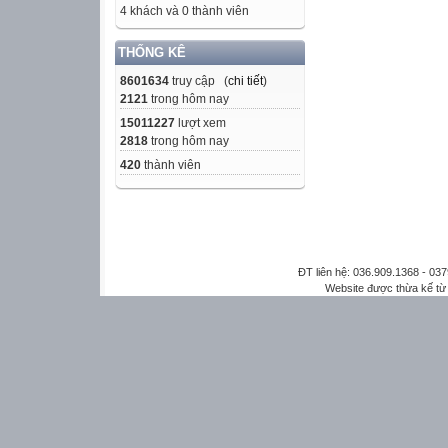
4 khách và 0 thành viên
THỐNG KÊ
8601634
truy cập (
chi tiết
)
2121
trong hôm nay
15011227
lượt xem
2818
trong hôm nay
420
thành viên
ĐT liên hệ: 036.909.1368 - 0
Website được thừa kế t