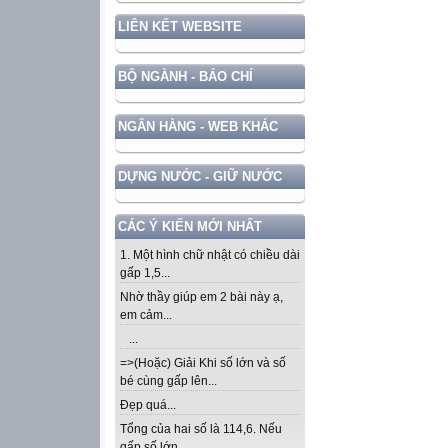
LIÊN KẾT WEBSITE
BỘ NGÀNH - BÁO CHÍ
NGÂN HÀNG - WEB KHÁC
DỰNG NƯỚC - GIỮ NƯỚC
CÁC Ý KIẾN MỚI NHẤT
1. Một hình chữ nhật có chiều dài
gấp 1,5...
Nhờ thầy giúp em 2 bài này ạ,
em cảm...
...
=>(Hoặc) Giải Khi số lớn và số
bé cùng gấp lên...
Đẹp quá...
Tổng của hai số là 114,6. Nếu
gấp số lớn...