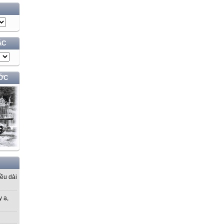
ÁC
ỚC
iều dài
y ạ,