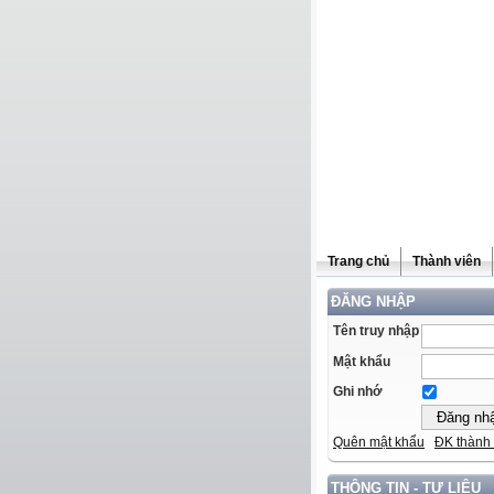
Trang chủ
Thành viên
ĐĂNG NHẬP
Tên truy nhập
Mật khẩu
Ghi nhớ
Quên mật khẩu
ĐK thành 
THÔNG TIN - TƯ LIỆU