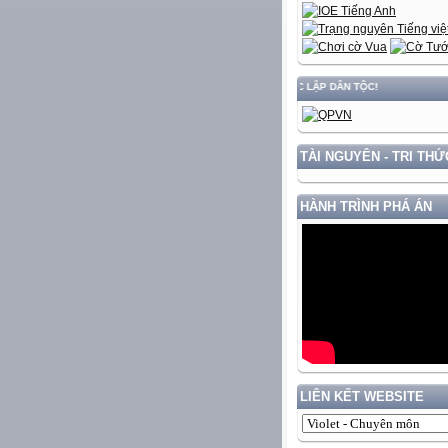
C GẮN VỚI BẢO VỆ VỮNG CHẮC CHỦ QUYỀN VÀ ĐỘC LẬP DÂN TỘC!
TÀI NGUYÊN - TRI THỨ
HÀNH TRÌNH PHÁ ÁN
LIÊN KẾT WEBSITE