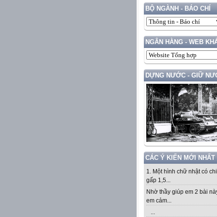
BỘ NGÀNH - BÁO CHÍ
NGÂN HÀNG - WEB KH
DỰNG NƯỚC - GIỮ NƯ
CÁC Ý KIẾN MỚI NHẤT
1. Một hình chữ nhật có ch
gấp 1,5...
Nhờ thầy giúp em 2 bài nà
em cảm...
...