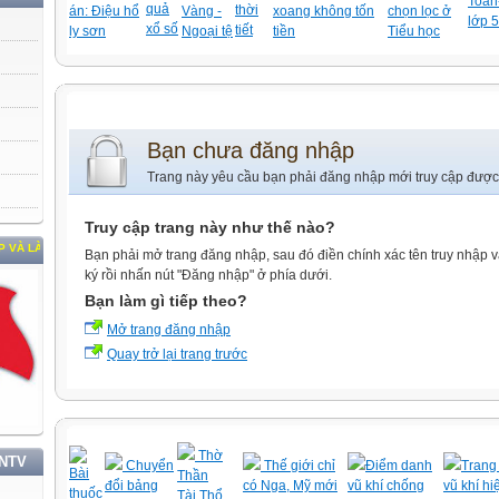
Toán-
quả
thời
án: Điệu hổ
Vàng -
xoang không tốn
chọn lọc ở
lớp 5
xổ số
tiết
ly sơn
Ngoại tệ
tiền
Tiểu học
Bạn chưa đăng nhập
Trang này yêu cầu bạn phải đăng nhập mới truy cập được
Truy cập trang này như thế nào?
M THEO TƯ TƯỞNG, ĐẠO ĐỨC, PHONG CÁCH HỒ CHÍ MINH
Bạn phải mở trang đăng nhập, sau đó điền chính xác tên truy nhập 
ký rồi nhấn nút "Đăng nhập" ở phía dưới.
Bạn làm gì tiếp theo?
Mở trang đăng nhập
Quay trở lại trang trước
Thờ
TNTV
Chuyển
Thế giới chỉ
Điểm danh
Trang 
Bài
Thần
đổi bảng
có Nga, Mỹ mới
vũ khí chống
vũ khí hi
thuốc
Tài,Thổ