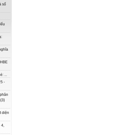
à số
Nếu
ạ:
nghĩa
à HBE
: ...
5 -
 phân
{3}
t diện
 4,