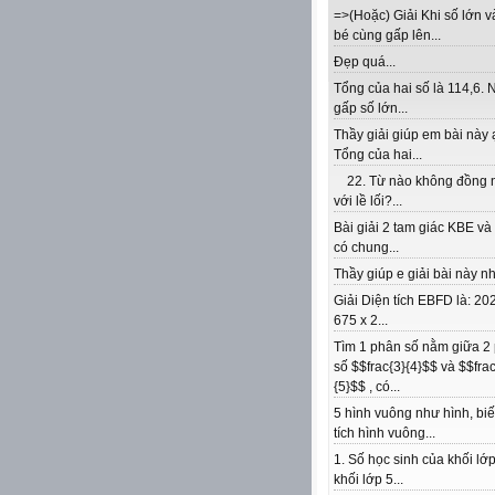
=>(Hoặc) Giải Khi số lớn v
bé cùng gấp lên...
Đẹp quá...
Tổng của hai số là 114,6. 
gấp số lớn...
Thầy giải giúp em bài này 
Tổng của hai...
22. Từ nào không đồng 
với lề lối?...
Bài giải 2 tam giác KBE v
có chung...
Thầy giúp e giải bài này nhé
Giải Diện tích EBFD là: 202
675 x 2...
Tìm 1 phân số nằm giữa 2
số $$frac{3}{4}$$ và $$frac
{5}$$ , có...
5 hình vuông như hình, biế
tích hình vuông...
1. Số học sinh của khối lớp
khối lớp 5...