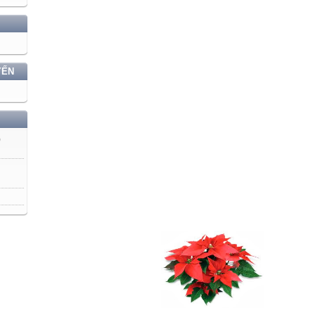
YẾN
)