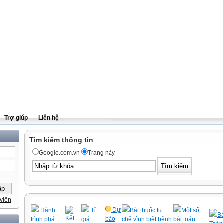
Trợ giúp
Liên hệ
Tìm kiếm thông tin
Google.com.vn
Trang này
viên
Dự
Hành
Tỉ
Bài thuốc tự
Một số
Bà
Kết
báo
trình phá
giá:
chế vĩnh biệt bệnh
bài toán