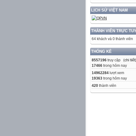
LỊCH SỬ VIỆT NAM
THÀNH VIÊN TRỰC TU
64 khách và 0 thành viên
THỐNG KÊ
8557196
truy cập (
chi tiết
17466
trong hôm nay
14962284
lượt xem
19363
trong hôm nay
420
thành viên