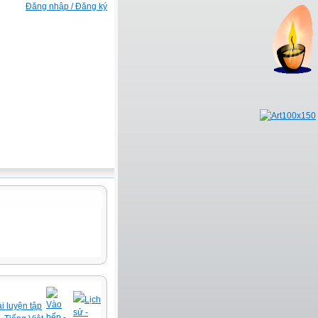
Đăng nhập / Đăng ký
Lịch
Vào
i luyện tập
sử -
bếp -