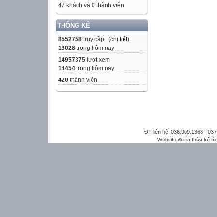
47 khách và 0 thành viên
THỐNG KÊ
8552758
truy cập (
chi tiết
)
13028
trong hôm nay
14957375
lượt xem
14454
trong hôm nay
420
thành viên
ĐT liên hệ: 036.909.1368 - 0
Website được thừa kế t