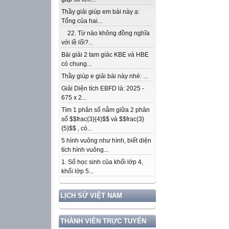
Thầy giải giúp em bài này ạ:
Tổng của hai...
22. Từ nào không đồng nghĩa
với lề lối?...
Bài giải 2 tam giác KBE và HBE
có chung...
Thầy giúp e giải bài này nhé: ...
Giải Diện tích EBFD là: 2025 -
675 x 2...
Tìm 1 phân số nằm giữa 2 phân
số $$frac{3}{4}$$ và $$frac{3}
{5}$$ , có...
5 hình vuông như hình, biết diện
tích hình vuông...
1. Số học sinh của khối lớp 4,
khối lớp 5...
LỊCH SỬ VIỆT NAM
THÀNH VIÊN TRỰC TUYẾN