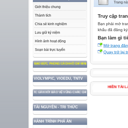
Trang nà
Giới thiệu chung
Truy cập tra
Thành tích
Bạn phải mở tra
Chia sẻ kinh nghiệm
khẩu đã đăng ký 
Lưu giữ kỷ niệm
Bạn làm gì ti
Hình ảnh hoạt động
Mở trang đă
Soạn bài trực tuyến
Quay trở lại 
M THEO TƯ TƯỞNG, ĐẠO ĐỨC, PHONG CÁCH HỒ CHÍ MINH
VIOLYMPIC, VIOEDU, TNTV
HIỀN TÀ
HÁT TRIỂN ĐẤT NƯỚC GẮN VỚI BẢO VỆ VỮNG CHẮC CHỦ QUYỀN VÀ ĐỘC LẬP DÂN TỘC!
TÀI NGUYÊN - TRI THỨC
HÀNH TRÌNH PHÁ ÁN