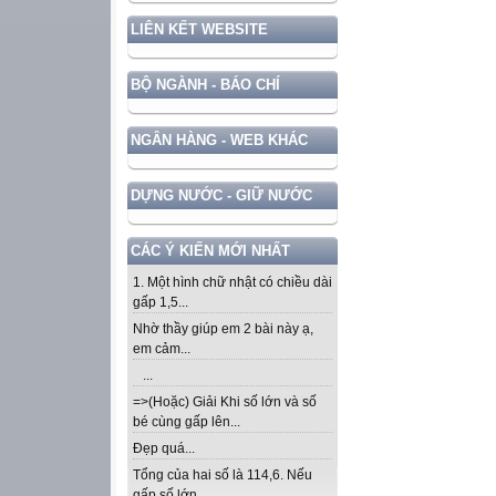
LIÊN KẾT WEBSITE
BỘ NGÀNH - BÁO CHÍ
NGÂN HÀNG - WEB KHÁC
DỰNG NƯỚC - GIỮ NƯỚC
CÁC Ý KIẾN MỚI NHẤT
1. Một hình chữ nhật có chiều dài
gấp 1,5...
Nhờ thầy giúp em 2 bài này ạ,
em cảm...
...
=>(Hoặc) Giải Khi số lớn và số
bé cùng gấp lên...
Đẹp quá...
Tổng của hai số là 114,6. Nếu
gấp số lớn...