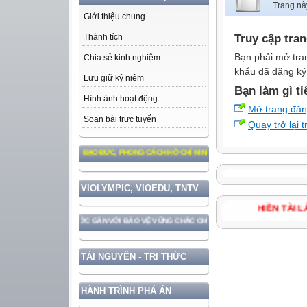
Trang nà
Giới thiệu chung
Truy cập tra
Thành tích
Bạn phải mở tra
Chia sẻ kinh nghiệm
khẩu đã đăng ký 
Lưu giữ kỷ niệm
Bạn làm gì ti
Hình ảnh hoạt động
Mở trang đă
Soạn bài trực tuyến
Quay trở lại 
M THEO TƯ TƯỞNG, ĐẠO ĐỨC, PHONG CÁCH HỒ CHÍ MINH
VIOLYMPIC, VIOEDU, TNTV
HIỀN TÀ
HÁT TRIỂN ĐẤT NƯỚC GẮN VỚI BẢO VỆ VỮNG CHẮC CHỦ QUYỀN VÀ ĐỘC LẬP DÂN TỘC!
TÀI NGUYÊN - TRI THỨC
HÀNH TRÌNH PHÁ ÁN