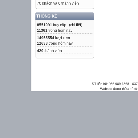
70 khách và 0 thành viên
THỐNG KÊ
8551091
truy cập (
chi tiết
)
11361
trong hôm nay
14955554
lượt xem
12633
trong hôm nay
420
thành viên
ĐT liên hệ: 036.909.1368 - 0
Website được thừa kế t