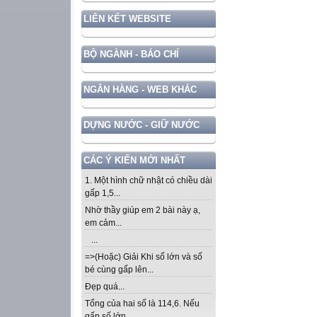
LIÊN KẾT WEBSITE
BỘ NGÀNH - BÁO CHÍ
NGÂN HÀNG - WEB KHÁC
DỰNG NƯỚC - GIỮ NƯỚC
CÁC Ý KIẾN MỚI NHẤT
1. Một hình chữ nhật có chiều dài
gấp 1,5...
Nhờ thầy giúp em 2 bài này ạ,
em cảm...
...
=>(Hoặc) Giải Khi số lớn và số
bé cùng gấp lên...
Đẹp quá...
Tổng của hai số là 114,6. Nếu
gấp số lớn...