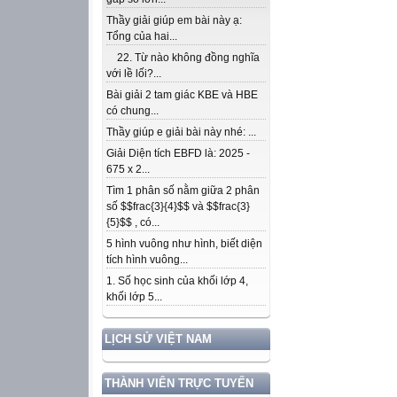
Thầy giải giúp em bài này ạ:
Tổng của hai...
22. Từ nào không đồng nghĩa
với lề lối?...
Bài giải 2 tam giác KBE và HBE
có chung...
Thầy giúp e giải bài này nhé: ...
Giải Diện tích EBFD là: 2025 -
675 x 2...
Tìm 1 phân số nằm giữa 2 phân
số $$frac{3}{4}$$ và $$frac{3}
{5}$$ , có...
5 hình vuông như hình, biết diện
tích hình vuông...
1. Số học sinh của khối lớp 4,
khối lớp 5...
LỊCH SỬ VIỆT NAM
THÀNH VIÊN TRỰC TUYẾN