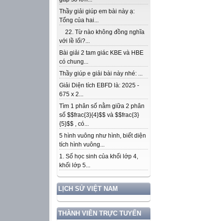
Thầy giải giúp em bài này ạ:
Tổng của hai...
22. Từ nào không đồng nghĩa
với lề lối?...
Bài giải 2 tam giác KBE và HBE
có chung...
Thầy giúp e giải bài này nhé: ...
Giải Diện tích EBFD là: 2025 -
675 x 2...
Tìm 1 phân số nằm giữa 2 phân
số $$frac{3}{4}$$ và $$frac{3}
{5}$$ , có...
5 hình vuông như hình, biết diện
tích hình vuông...
1. Số học sinh của khối lớp 4,
khối lớp 5...
LỊCH SỬ VIỆT NAM
THÀNH VIÊN TRỰC TUYẾN