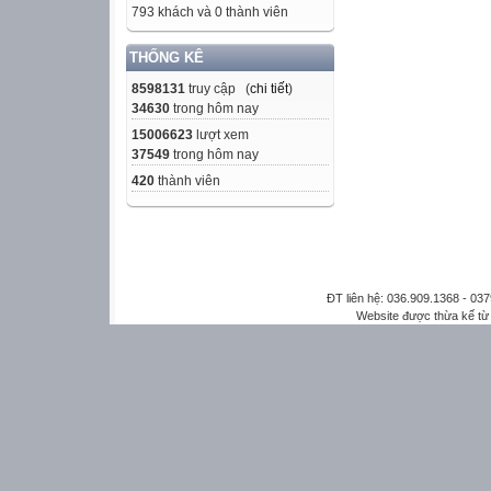
793 khách và 0 thành viên
THỐNG KÊ
8598131
truy cập (
chi tiết
)
34630
trong hôm nay
15006623
lượt xem
37549
trong hôm nay
420
thành viên
ĐT liên hệ: 036.909.1368 - 0
Website được thừa kế t