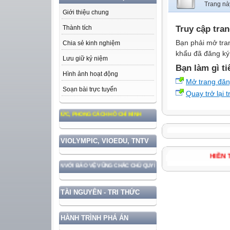
Trang nà
Giới thiệu chung
Truy cập tra
Thành tích
Bạn phải mở tra
Chia sẻ kinh nghiệm
khẩu đã đăng ký 
Lưu giữ kỷ niệm
Bạn làm gì ti
Hình ảnh hoạt động
Mở trang đă
Soạn bài trực tuyến
Quay trở lại 
O TƯ TƯỞNG, ĐẠO ĐỨC, PHONG CÁCH HỒ CHÍ MINH
VIOLYMPIC, VIOEDU, TNTV
HI
RIỂN ĐẤT NƯỚC GẮN VỚI BẢO VỆ VỮNG CHẮC CHỦ QUYỀN VÀ ĐỘC LẬP DÂN TỘC!
TÀI NGUYÊN - TRI THỨC
HÀNH TRÌNH PHÁ ÁN