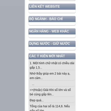
LIÊN KẾT WEBSITE
BỘ NGÀNH - BÁO CHÍ
NGÂN HÀNG - WEB KHÁC
DỰNG NƯỚC - GIỮ NƯỚC
CÁC Ý KIẾN MỚI NHẤT
1. Một hình chữ nhật có chiều dài
gấp 1,5...
Nhờ thầy giúp em 2 bài này ạ,
em cảm...
...
=>(Hoặc) Giải Khi số lớn và số
bé cùng gấp lên...
Đẹp quá...
Tổng của hai số là 114,6. Nếu
gấp số lớn...