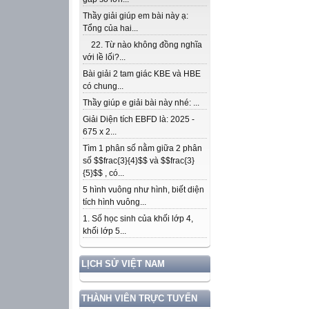
Thầy giải giúp em bài này ạ:
Tổng của hai...
22. Từ nào không đồng nghĩa
với lề lối?...
Bài giải 2 tam giác KBE và HBE
có chung...
Thầy giúp e giải bài này nhé: ...
Giải Diện tích EBFD là: 2025 -
675 x 2...
Tìm 1 phân số nằm giữa 2 phân
số $$frac{3}{4}$$ và $$frac{3}
{5}$$ , có...
5 hình vuông như hình, biết diện
tích hình vuông...
1. Số học sinh của khối lớp 4,
khối lớp 5...
LỊCH SỬ VIỆT NAM
THÀNH VIÊN TRỰC TUYẾN