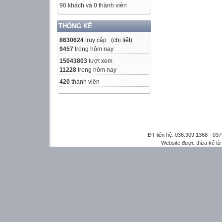
90 khách và 0 thành viên
THỐNG KÊ
8630624
truy cập (
chi tiết
)
9457
trong hôm nay
15043803
lượt xem
11228
trong hôm nay
420
thành viên
ĐT liên hệ: 036.909.1368 - 0
Website được thừa kế t