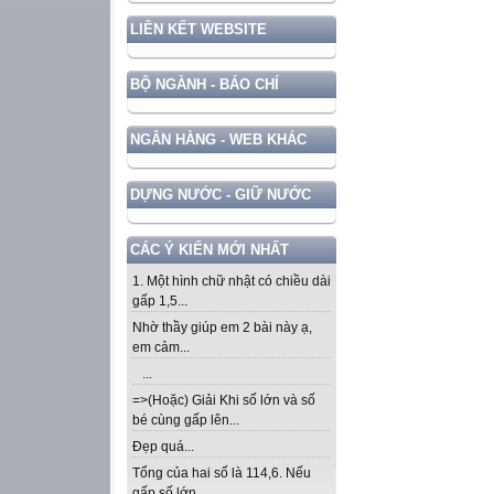
LIÊN KẾT WEBSITE
BỘ NGÀNH - BÁO CHÍ
NGÂN HÀNG - WEB KHÁC
DỰNG NƯỚC - GIỮ NƯỚC
CÁC Ý KIẾN MỚI NHẤT
1. Một hình chữ nhật có chiều dài
gấp 1,5...
Nhờ thầy giúp em 2 bài này ạ,
em cảm...
...
=>(Hoặc) Giải Khi số lớn và số
bé cùng gấp lên...
Đẹp quá...
Tổng của hai số là 114,6. Nếu
gấp số lớn...