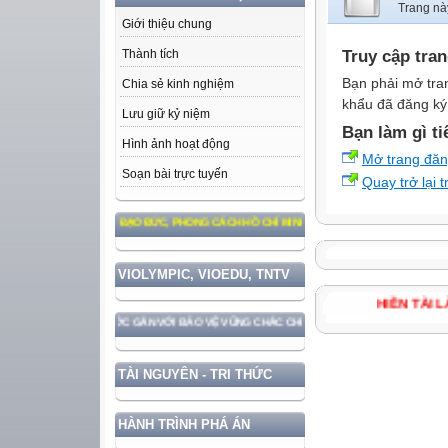
Trang nà
Giới thiệu chung
Truy cập tra
Thành tích
Bạn phải mở tra
Chia sẻ kinh nghiệm
khẩu đã đăng ký 
Lưu giữ kỷ niệm
Bạn làm gì ti
Hình ảnh hoạt động
Mở trang đă
Soạn bài trực tuyến
Quay trở lại 
M THEO TƯ TƯỞNG, ĐẠO ĐỨC, PHONG CÁCH HỒ CHÍ MINH
VIOLYMPIC, VIOEDU, TNTV
HIỀN TÀ
HÁT TRIỂN ĐẤT NƯỚC GẮN VỚI BẢO VỆ VỮNG CHẮC CHỦ QUYỀN VÀ ĐỘC LẬP DÂN TỘC!
TÀI NGUYÊN - TRI THỨC
HÀNH TRÌNH PHÁ ÁN