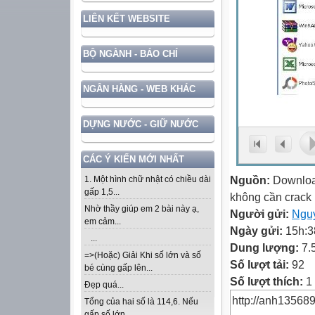
LIÊN KẾT WEBSITE
BỘ NGÀNH - BÁO CHÍ
NGÂN HÀNG - WEB KHÁC
DỰNG NƯỚC - GIỮ NƯỚC
CÁC Ý KIẾN MỚI NHẤT
Nguồn:
Downloa
1. Một hình chữ nhật có chiều dài
gấp 1,5...
không cần crack
Nhờ thầy giúp em 2 bài này ạ,
Người gửi:
Ngu
em cảm...
Ngày gửi:
15h:3
...
Dung lượng:
7.
=>(Hoặc) Giải Khi số lớn và số
Số lượt tải:
92
bé cùng gấp lên...
Số lượt thích:
1 
Đẹp quá...
http://anh13568
Tổng của hai số là 114,6. Nếu
gấp số lớn...