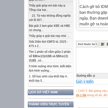
Thầy giải giúp em bài này ạ:
Cách gỡ bỏ IDM 
Tổng của hai...
bạn thường gặp r
22. Từ nào không đồng nghĩa
ngày. Bạn downl
với lề lối?...
muốn gỡ ra hoàn
Bài giải 2 tam giác KBE và HBE
Download IDM mi
có chung...
Cách gỡ bỏ IDM 
Thầy giúp e giải bài này nhé: ...
Bạn đang dùng b
Giải Diện tích EBFD là: 2025 -
Kích thước font
675 x 2...
báo rằng bạn đã
Tìm 1 phân số nằm giữa 2 phân
trọng hơn, bạn 
số $$frac{3}{4}$$ và $$frac{3}
bản quyền của ID
{5}$$ , có...
đều không thành
5 hình vuông như hình, biết diện
đây mình sẽ hư
tích hình vuông...
bình thường : Và
Đường dẫn
:
p
1. Số học sinh của khối lớp 4,
Gửi ý kiến
khối lớp 5...

Tiếp theo :
↓ CHÚ Ý: Bài giảng này
LỊCH SỬ VIỆT NAM

thị 1 file
trong số đó, đ
Tìm đến ứng dụ
THÀNH VIÊN TRỰC TUYẾN
