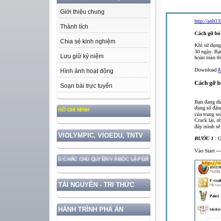
Giới thiệu chung
Thành tích
Chia sẻ kinh nghiệm
Lưu giữ kỷ niệm
Hình ảnh hoạt động
Soạn bài trực tuyến
ĐỨC, PHONG CÁCH HỒ CHÍ MINH
VIOLYMPIC, VIOEDU, TNTV
N VỚI BẢO VỆ VỮNG CHẮC CHỦ QUYỀN VÀ ĐỘC LẬP DÂN TỘC!
TÀI NGUYÊN - TRI THỨC
HÀNH TRÌNH PHÁ ÁN