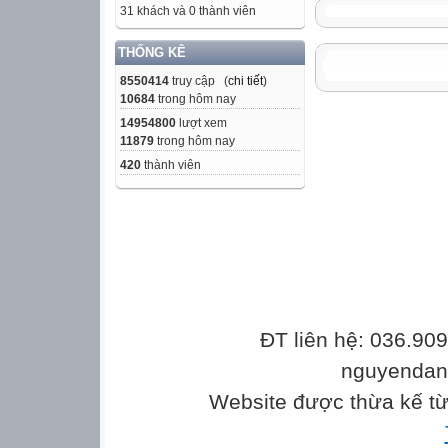
Như vậy là các 
31 khách và 0 thành viên
hết,chưa gỡ sạc
THỐNG KÊ
lên thông báo hế
gỡ bỏ IDM hoàn t
8550414
truy cập (
chi tiết
)
10684
trong hôm nay
"
14954800
lượt xem

11879
trong hôm nay
Ấn ok sẽ hiện lê
420
thành viên

Vào Edit ----> c

Vì bài viết này 
what tên IDM : "
hiện lên :

ĐT liên hệ: 036.90
Bây giờ hãy để ý
nguyenda
nên sẽ hiện ra f
nó,và chọn Delet
Website được thừa kế t
những file " Int
tác delete nó nh