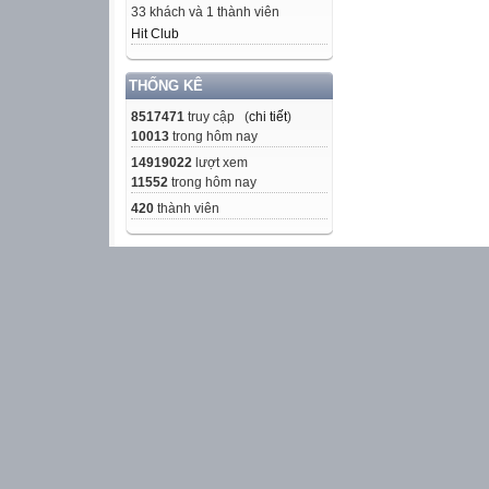
33 khách và 1 thành viên
Hit Club
THỐNG KÊ
8517471
truy cập (
chi tiết
)
-----------------------
10013
trong hôm nay
Code tra cứu điể
14919022
lượt xem
11552
trong hôm nay
Xem ảnh:
420
thành viên

Hướng dẫn: Vào 
đoạn code dưới 
-----------------------
Tạo Banner quản

Banner quảng cáo
phổ biến hiện n
dụng “đất”, nó 