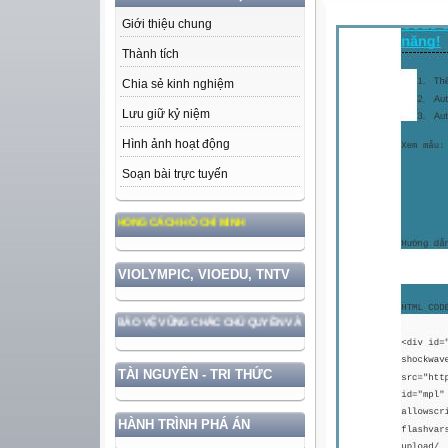
Giới thiệu chung
Thành tích
Chia sẻ kinh nghiệm
Lưu giữ kỷ niệm
Hình ảnh hoạt động
Soạn bài trực tuyến
ƯỞNG, ĐẠO ĐỨC, PHONG CÁCH HỒ CHÍ MINH
VIOLYMPIC, VIOEDU, TNTV
ẤT NƯỚC GẮN VỚI BẢO VỆ VỮNG CHẮC CHỦ QUYỀN VÀ ĐỘC LẬP DÂN TỘC!
TÀI NGUYÊN - TRI THỨC
HÀNH TRÌNH PHÁ ÁN