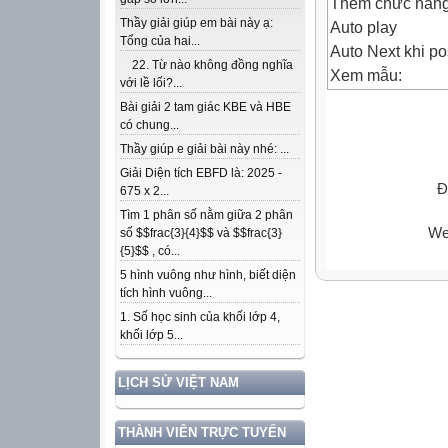
Thêm chức năng 
Thầy giải giúp em bài này ạ:
Auto play
Tổng của hai...
Auto Next khi pos
22. Từ nào không đồng nghĩa
Xem mẫu:
với lề lối?...
Bài giải 2 tam giác KBE và HBE
Hướng dẫn:
có chung...
{URL} => Đưa li
Thầy giúp e giải bài này nhé: ...
HTML CODE:
Giải Diện tích EBFD là: 2025 -
Đ
675 x 2...
Tìm 1 phân số nằm giữa 2 phân
We
số $$frac{3}{4}$$ và $$frac{3}
{5}$$ , có...
5 hình vuông như hình, biết diện
tích hình vuông...
1. Số học sinh của khối lớp 4,
khối lớp 5...
LỊCH SỬ VIỆT NAM
THÀNH VIÊN TRỰC TUYẾN