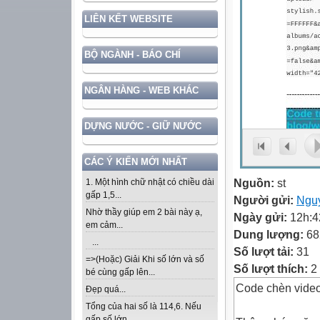
LIÊN KẾT WEBSITE
BỘ NGÀNH - BÁO CHÍ
NGÂN HÀNG - WEB KHÁC
DỰNG NƯỚC - GIỮ NƯỚC
CÁC Ý KIẾN MỚI NHẤT
Nguồn:
st
1. Một hình chữ nhật có chiều dài
gấp 1,5...
Người gửi:
Ngu
Nhờ thầy giúp em 2 bài này ạ,
Ngày gửi:
12h:4
em cảm...
Dung lượng:
68
...
Số lượt tải:
31
=>(Hoặc) Giải Khi số lớn và số
Số lượt thích:
2 
bé cùng gấp lên...
Code chèn video
Đẹp quá...
Tổng của hai số là 114,6. Nếu
gấp số lớn...