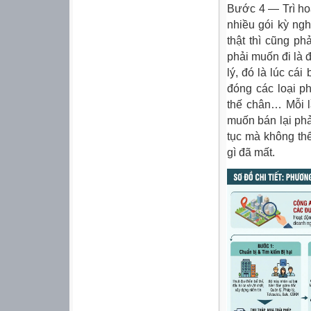
Bước 4 — Trì ho
nhiều gói kỳ ng
thật thì cũng ph
phải muốn đi là
lý, đó là lúc cái
đóng các loại ph
thế chân… Mỗi l
muốn bán lại ph
tục mà không thể
gì đã mất.