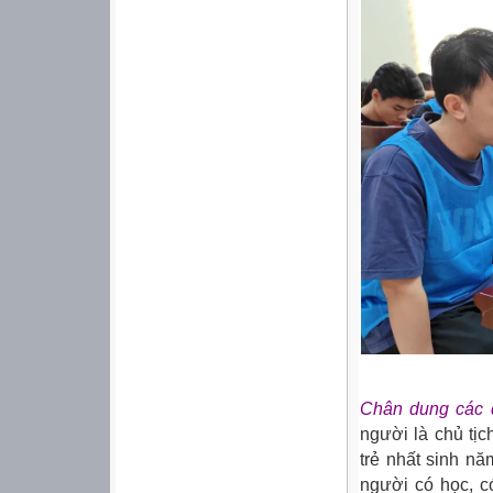
Chân dung các 
người là chủ tịc
trẻ nhất sinh n
người có học, c