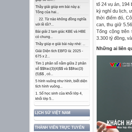
tố 24 vụ án, 19
Thầy giải giúp em bài này ạ:
kỳ nghỉ du lịch, 
Tổng của hai...
thời điểm đó, C
22. Từ nào không đồng nghĩa
can, thu giữ 5.5
với lề lối?...
Tổng cộng trên 
Bài giải 2 tam giác KBE và HBE
có chung...
3.300 tỷ đồng, v
Thầy giúp e giải bài này nhé: ...
Những ai liên 
Giải Diện tích EBFD là: 2025 -
675 x 2...
Tìm 1 phân số nằm giữa 2 phân
số $$frac{3}{4}$$ và $$frac{3}
{5}$$ , có...
5 hình vuông như hình, biết diện
tích hình vuông...
1. Số học sinh của khối lớp 4,
khối lớp 5...
LỊCH SỬ VIỆT NAM
THÀNH VIÊN TRỰC TUYẾN