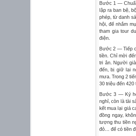
Bước 1 — Chuẩn 
lập ra ban bệ, b
phép, từ danh s
hội, để nhắm mục
tham gia tour d
điện.
Bước 2 — Tiếp cậ
tiền. Chỉ mời đế
tri ân. Người g
đến, bị giữ lại
mưa. Trong 2 tiế
30 triệu đến 420 
Bước 3 — Ký hợp
nghỉ, còn là tài 
kết mua lại giá 
đồng ngay, khôn
tượng thu tiền 
đỏ… để có tiền 