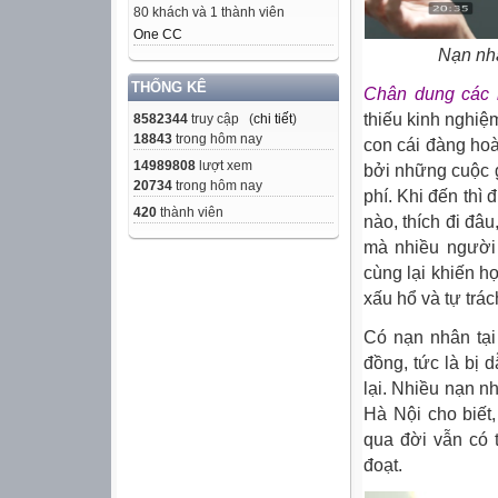
80 khách và 1 thành viên
One CC
Nạn nhâ
THỐNG KÊ
Chân dung các 
thiếu kinh nghiệ
8582344
truy cập (
chi tiết
)
18843
trong hôm nay
con cái đàng hoà
14989808
lượt xem
bởi những cuộc g
20734
trong hôm nay
phí. Khi đến thì
420
thành viên
nào, thích đi đâ
mà nhiều người 
cùng lại khiến họ
xấu hổ và tự trác
Có nạn nhân tại
đồng, tức là bị
lại. Nhiều nạn n
Hà Nội cho biết
qua đời vẫn có 
đoạt.