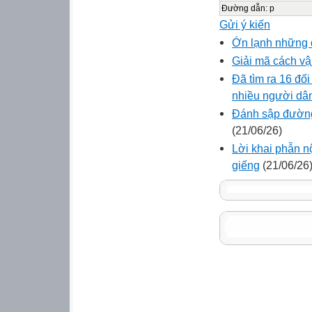
Đường dẫn
:
p
Gửi ý kiến
Ớn lạnh những 
Giải mã cách vậ
Đã tìm ra 16 đố
nhiều người dân
Đánh sập đường 
(21/06/26)
Lời khai phẫn nộ
giếng
(21/06/26
HIỀN T