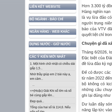
Hơn 3.300 tỷ đồn
LIÊN KẾT WEBSITE
Hàng nghìn nạn n
là vụ lừa đảo c
BỘ NGÀNH - BÁO CHÍ
người trung niê
báo của VTV đã 
NGÂN HÀNG - WEB KHÁC
quyết liệt chỉ t
Chuyện gì đã xả
DỰNG NƯỚC - GIỮ NƯỚC
Tháng 6/2026, lo
CÁC Ý KIẾN MỚI NHẤT
Đặc biệt của Đài
đề lừa đảo kỳ ng
1. Một hình chữ nhật có chiều dài
gấp 1,5...
Để có được các t
Nhờ thầy giúp em 2 bài này ạ,
từ năm 2022 đến
em cảm...
bộ không có kịc
...
những câu chuyệ
=>(Hoặc) Giải Khi số lớn và số
ghi lại đúng như 
bé cùng gấp lên...
Đẹp quá...
Dư luận dậy són
Tổng của hai số là 114,6. Nếu
năng lập tức và
gấp số lớn...