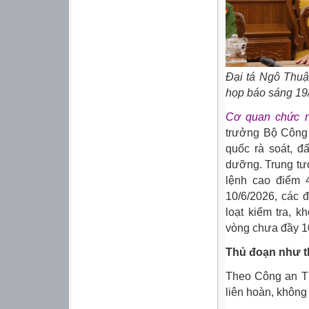
Đại tá Ngô Thuậ
họp báo sáng 19
Cơ quan chức 
trưởng Bộ Công 
quốc rà soát, đ
dưỡng. Trung tư
lệnh cao điểm 
10/6/2026, các 
loạt kiểm tra, 
vòng chưa đầy 1
Thủ đoạn như t
Theo Công an TP
liên hoàn, không