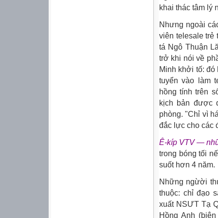
khai thác tâm lý
Nhưng ngoài các
viên telesale tr
tá Ngô Thuận L
trở khi nói về p
Minh khởi tố: đó
tuyển vào làm t
hồng tính trên 
kịch bản được d
phòng. "Chỉ vì h
đắc lực cho các
Ê-kíp VTV — nh
trong bóng tối 
suốt hơn 4 năm.
Những ngừời thự
thuộc: chỉ đạo 
xuất NSƯT Tạ Qu
Hồng Anh (biên