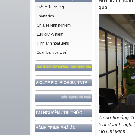
Bức tranh toàn 
qua.
Giới thiệu chung
Thành tích
Chia sẻ kinh nghiệm
Lưu giữ kỷ niệm
Hình ảnh hoạt động
Soạn bài trực tuyến
HỌC TẬP VÀ LÀM THEO TƯ TƯỞNG, ĐẠO ĐỨC, PHONG CÁCH HỒ CHÍ MINH
VIOLYMPIC, VIOEDU, TNTV
XÂY DỰNG VÀ PHÁT TRIỂN ĐẤT NƯỚC GẮN VỚI BẢO VỆ VỮ
TÀI NGUYÊN - TRI THỨC
Trong khoảng 10
loạt doanh nghi
HÀNH TRÌNH PHÁ ÁN
Hồ Chí Minh