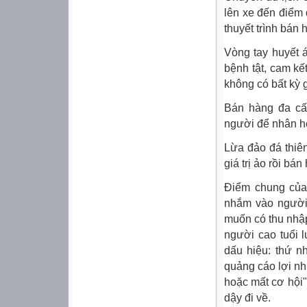
lên xe đến điểm 
thuyết trình bán 
Vòng tay huyết 
bệnh tật, cam kế
không có bất kỳ gi
Bán hàng đa cấ
người để nhân hệ 
Lừa đảo đá thiên
giá trị ảo rồi bán 
Điểm chung của
nhắm vào người 
muốn có thu nhập
người cao tuổi 
dấu hiệu: thứ n
quảng cáo lợi nh
hoặc mất cơ hội"
dậy đi về.