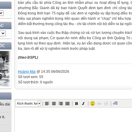
bản yêu cầu từ phía Công an tỉnh nhằm phục vụ hoạt động tố tụng,
phường Bắc Gianh đã ký ban hành Quyết định tạm đình chỉ công tá
Đông trong thời hạn 75 ngày để các đơn vị nghiệp vụ tập trung điều tr
hiệu sai phạm nghiêm trọng liên quan đến hành vi “chạy” chỉ tiêu hợ
điểm bất thường trong công tác thu - chi tài chính nội bộ diễn ra tại ngô
ÁC
Sau quá trình vào cuộc thu thập chứng cứ và cử lực lượng chuyên trách
nội dung sai phạm, Cơ quan An ninh điều tra Công an tỉnh Quảng Trị đ
tụng hình sự theo quy định. Hiện tại, vụ án vẫn đang được cơ quan côn
ỚC
tra, làm rõ để xử lý nghiêm minh trước pháp luật.
(theo ĐSPL)
Hoàng Mai
@ 14:35 06/06/2026
Số lượt xem: 55
Số lượt thích: 0 người
Kích thước font
iều dài
y ạ,