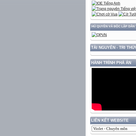
 TRIỂN ĐẤT NƯỚC GẮN VỚI BẢO VỆ VỮNG CHẮC CHỦ QUYỀN VÀ ĐỘC LẬP DÂN TỘC!
TÀI NGUYÊN - TRI THỨ
HÀNH TRÌNH PHÁ ÁN
LIÊN KẾT WEBSITE