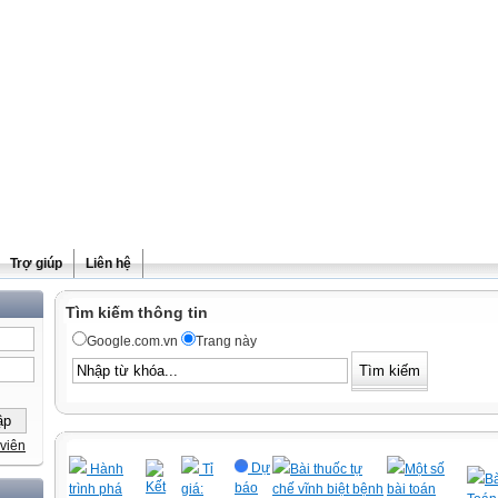
Trợ giúp
Liên hệ
Tìm kiếm thông tin
Google.com.vn
Trang này
viên
Dự
Hành
Tỉ
Bài thuốc tự
Một số
Bà
Kết
báo
trình phá
giá:
chế vĩnh biệt bệnh
bài toán