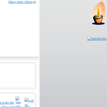
Đăng nhập / Đăng ký
Lịch
Vào
i luyện tập
sử -
bếp -