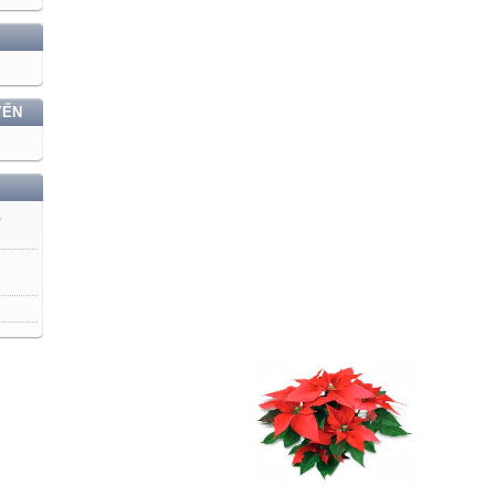
YẾN
)