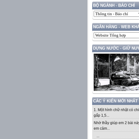
BỘ NGÀNH - BÁO CHÍ
NGÂN HÀNG - WEB KH
DỰNG NƯỚC - GIỮ NƯ
CÁC Ý KIẾN MỚI NHẤT
1. Một hình chữ nhật có ch
gấp 1,5...
Nhờ thầy giúp em 2 bài nà
em cảm...
...