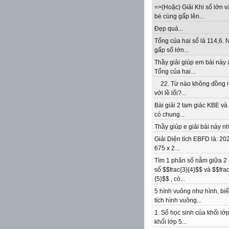
=>(Hoặc) Giải Khi số lớn v
bé cùng gấp lên...
Đẹp quá...
Tổng của hai số là 114,6. 
gấp số lớn...
Thầy giải giúp em bài này 
Tổng của hai...
22. Từ nào không đồng 
với lề lối?...
Bài giải 2 tam giác KBE v
có chung...
Thầy giúp e giải bài này nhé
Giải Diện tích EBFD là: 202
675 x 2...
Tìm 1 phân số nằm giữa 2
số $$frac{3}{4}$$ và $$frac
{5}$$ , có...
5 hình vuông như hình, biế
tích hình vuông...
1. Số học sinh của khối lớp
khối lớp 5...