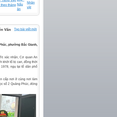
 Tiếng Việt
Nhân
Nấu
 theo tháng
vật
ăn
ễn Văn
Tạo bài viết mới
Phúc, phường Bắc Gianh,
Trị xác nhận, Cơ quan An
h khởi tố bị can, đồng thời
 1978, ngụ tại tổ dân phố
ẩn cấp nơi ở cùng nơi làm
 học số 2 Quảng Phúc, đóng