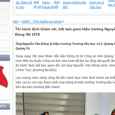
Toán-
quả
thời
án: Điệu hổ
Vàng -
xoang không tốn
chọn lọc ở
lớp 5
xổ số
tiết
ly sơn
Ngoại tệ
tiền
Tiểu học
Gốc
>
GDĐT - Tình huống sư phạm
>
Thi hành lệnh khám xét, bắt tạm giam Hiệu trưởng Nguy
Đông SN 1978
Ông Nguyễn Văn Đông là Hiệu trưởng Trường tiểu học số 2 Quảng 
Quảng Trị.
Sáng ngày 5/6, báo Nhân dẫn dẫn thông tin từ Công an tỉnh Quảng 
HỌC TẬP VÀ LÀM THEO TƯ TƯỞNG, ĐẠO ĐỨC, PHONG CÁCH HỒ CHÍ MINH
ninh điều tra thuộc Công an tỉnh vừa hoàn tất thủ tục tống đạt quyết địn
thi hành lệnh bắt tạm giam đối với ông Nguyễn Văn Đông (sinh năm
Chính Trực, phường Ba Đồn).
Lực lượng chức năng cũng đã tiến hành thực hiện lệnh khám xét kh
việc của bị can này. Được biết, ông Đông là Hiệu trưởng Trường tiểu
trên địa bàn phường Bắc Gianh.
TNTV