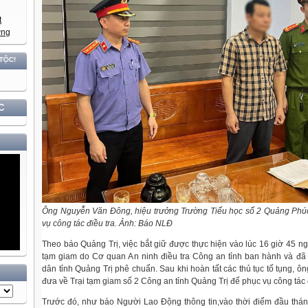
C
Ông Nguyễn Văn Đông, hiệu trưởng Trường Tiểu học số 2 Quảng Phúc
vụ công tác điều tra. Ảnh: Báo NLĐ
Theo báo Quảng Trị, việc bắt giữ được thực hiện vào lúc 16 giờ 45 ng
tạm giam do Cơ quan An ninh điều tra Công an tỉnh ban hành và đã
dân tỉnh Quảng Trị phê chuẩn. Sau khi hoàn tất các thủ tục tố tụng,
đưa về Trại tạm giam số 2 Công an tỉnh Quảng Trị để phục vụ công tác đ
Trước đó, như báo Người Lao Động thông tin,vào thời điểm đầu thán