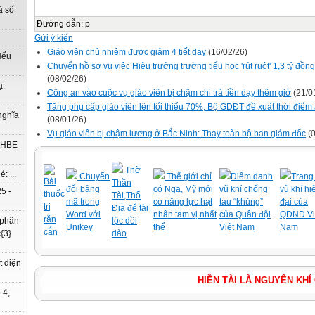
à số
Đường dẫn
:
p
Gửi ý kiến
Giáo viên chủ nhiệm được giảm 4 tiết dạy
(16/02/26)
Nếu
Chuyển hồ sơ vụ việc Hiệu trưởng trường tiểu học 'rút ruột' 1,3 tỷ đồ
(08/02/26)
ạ:
Công an vào cuộc vụ giáo viên bị chậm chi trả tiền dạy thêm giờ
(21/0
Tăng phụ cấp giáo viên lên tối thiểu 70%, Bộ GDĐT đề xuất thời điểm
nghĩa
(08/01/26)
Vụ giáo viên bị chậm lương ở Bắc Ninh: Thay toàn bộ ban giám đốc
(0
à HBE
Thờ
: ...
Chuyển
Thế giới chỉ
Điểm danh
Trang 
Bài
Thần
đổi bảng
có Nga, Mỹ mới
vũ khí chống
vũ khí hi
5 -
thuốc
Tài,Thổ
mã trong
có năng lực hạt
tàu “khủng”
đại của
trị
Địa để tài
Word với
nhân tam vị nhất
của Quân đội
QĐND Vi
rắn
 phân
lộc dồi
Unikey
thể
Việt Nam
Nam
cắn
{3}
dào
t diện
HIỀN TÀI LÀ NGUY
 4,