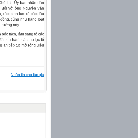
 Chủ tịch Ủy ban nhân dân
c đối với ông Nguyễn Văn
a, xác minh làm rõ các dấu
p đồng, cũng như hàng loạt
i trường này.
 bóc tách, làm sáng tỏ các
ã tiến hành các thủ tục tố
g an tiếp tục mở rộng điều
Nhắn tin cho tác giả