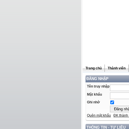
Trang chủ
Thành viên
ĐĂNG NHẬP
Tên truy nhập
Mật khẩu
Ghi nhớ
Quên mật khẩu
ĐK thành 
THÔNG TIN - TƯ LIỆU