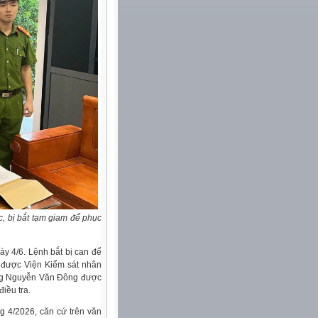
, bị bắt tạm giam để phục
ày 4/6. Lệnh bắt bị can để
 được Viện Kiểm sát nhân
 ông Nguyễn Văn Đông được
iều tra.
g 4/2026, căn cứ trên văn