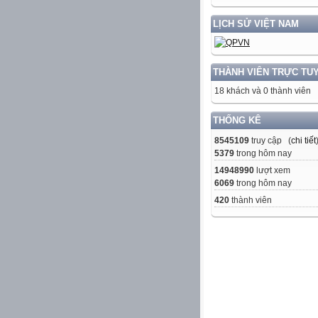
LỊCH SỬ VIỆT NAM
THÀNH VIÊN TRỰC TU
18 khách và 0 thành viên
THỐNG KÊ
8545109
truy cập (
chi tiết
5379
trong hôm nay
14948990
lượt xem
6069
trong hôm nay
420
thành viên